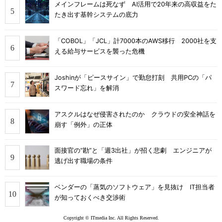
メインフレームは死なず AI活用で20年来の高収益をた
たき出す基幹システムの底力
「COBOL」「JCL」計7000本のAWS移行 2000社を支
える給与サービスを襲った危機
Joshinが「ピースサイン」で勤怠打刻 共用PCの「パ
スワード忘れ」を解消
アスクルはなぜ侵害されたのか クラウドの安全神話を
崩す「例外」の正体
面接官の“勘”と「週3出社」が招く悲劇 エンジニアが
逃げ出す職場の条件
ベンダーの「蒸気のソフトウェア」を見抜け IT担当者
が知っておくべき交渉術
Copyright © ITmedia Inc. All Rights Reserved.