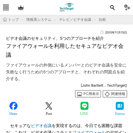
トップ
情報系システム
テレビ／ビデオ会議
比較
2010年11月15日
ビデオ会議のセキュリティ、5つのアプローチを紹介
ファイアウォールを利用したセキュアなビデオ会
議
ファイアウォールの外側にいるメンバーとのビデオ会議を安全に
失敗なく行うための5つのアプローチと、それぞれの問題点を紹
介する。
[John Bartlett，TechTarget]
PC用表示
関連情報
Share
Post
LINE
Hatena
セキュアな
ビデオ会議
を実現するのは、今日でも困難な課題
だ。これは、ビデオ会議システムと
ファイアウォール
のデザイン