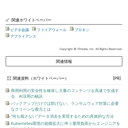
関連ホワイトペーパー
ビデオ会議
|
ファイアウォール
|
プロキシ
|
アプライアンス
Copyright © ITmedia, Inc. All Rights Reserved.
関連情報
関連資料（ホワイトペーパー）
[PR]
商用利用の安全性を確保し大量のコンテンツを高速で生成す
る、AI活用の秘訣
バックアップだけでは防げない、ランサムウェア対策に必要
なクリーンな復元とは
“何も残さない”データ消去を実現するための具体的な方法
Kubernetes環境の規模拡大に伴う運用負荷からエンジニアを