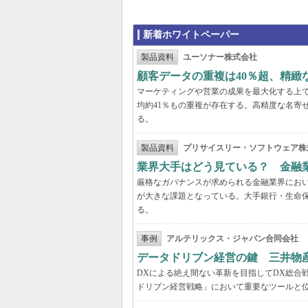
新着ホワイトペーパー
製品資料
ユーソナー株式会社
顧客データの重複は40％超、精
マーケティングや営業の成果を最大化する上
均約41％もの重複が存在する。高精度な名寄
る。
製品資料
プリサイスリー・ソフトウェア株
業界大手はどう見ている？ 金融
厳格なガバナンスが求められる金融業界にお
が大きな課題となっている。大手銀行・生命
る。
事例
アルテリックス・ジャパン合同会社
データドリブン経営の鍵 三井物
DXによる絶え間ない革新を目指してDX総合
ドリブン経営戦略」において重要なツールと