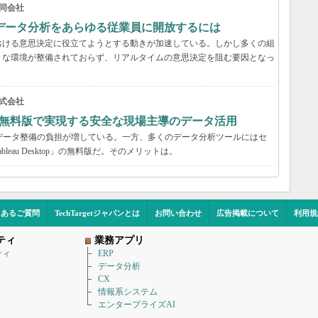
同会社
データ分析をあらゆる従業員に開放するには
おける意思決定に役立てようとする動きが加速している。しかし多くの組
うな環境が整備されておらず、リアルタイムの意思決定を阻む要因となっ
式会社
au無料版で実現する安全な現場主導のデータ活用
データ整備の負担が増している。一方、多くのデータ分析ツールにはセ
eau Desktop」の無料版だ。そのメリットは。
くあるご質問
TechTargetジャパンとは
お問い合わせ
広告掲載について
利用規
ティ
業務アプリ
ティ
ERP
データ分析
CX
情報系システム
エンタープライズAI