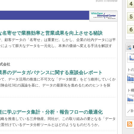
緻な名寄せで業務効率と営業成果を向上させる秘訣
で、顧客データの「名寄せ」は重要だ。しかし、企業の社内データには平
せによって膨大なデータを一元化し、本来の価値へ変える手法を解説す
式会社
トの
業界のデータガバナンスに関する座談会レポート
いて、データ活用の推進に不可欠な「データ鮮度」をどう維持していくか
保険会社3社の議論を基に、データの最新化を進めるためのヒントを探
ト構
／B
産に学ぶデータ集計・分析・報告フローの最適化
戦略を推進している三井物産。同社が、この取り組みの要となる「データ
位置付けているデータ分析ツールとはどのようなものだろうか。