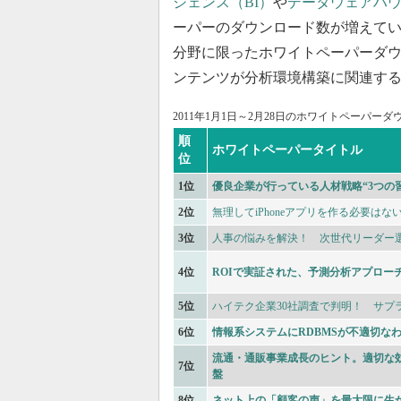
ジェンス（BI）
や
データウェアハウ
ーパーのダウンロード数が増えている
分野に限ったホワイトペーパーダウ
ンテンツが分析環境構築に関連す
2011年1月1日～2月28日のホワイトペーパ
順
ホワイトペーパータイトル
位
1位
優良企業が行っている人材戦略“3つの
2位
無理してiPhoneアプリを作る必要はな
3位
人事の悩みを解決！ 次世代リーダー
4位
ROIで実証された、予測分析アプロー
5位
ハイテク企業30社調査で判明！ サプ
6位
情報系システムにRDBMSが不適切な
流通・通販事業成長のヒント。適切な
7位
盤
8位
ネット上の「顧客の声」を最大限に生