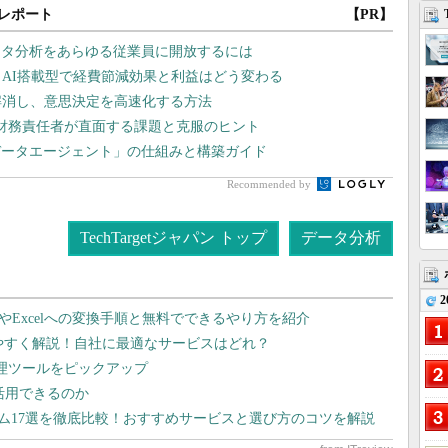
レポート
【PR】
ータ分析をあらゆる従業員に開放するには
 AI搭載型で経費節減効果と利益はどう変わる
解消し、意思決定を高速化する方法
高財務責任者が直面する課題と克服のヒント
データエージェント」の仕組みと構築ガイド
Recommended by
TechTargetジャパン トップ
データ分析
2
dやExcelへの変換手順と無料でできるやり方を紹介
りやすく解説！自社に最適なサービスはどれ？
管理ツールをピックアップ
で活用できるのか
テム17選を徹底比較！おすすめサービスと選び方のコツを解説