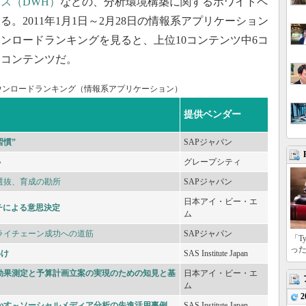
ス（DWH）
などの、分析環境構築に関するホワイトペ
。2011年1月1日～2月28日の情報系アプリケーション
ンロードランキングを見ると、上位10コンテンツ中6コ
るコンテンツだ。
ーダウンロードランキング（情報系アプリケーション）
提供ベンダー
習慣”
SAPジャパン
い
グレープシティ
選抜、育成の勘所
SAPジャパン
日本アイ・ビー・エ
チによる意思決定
ム
ライチェーン成功への道筋
SAPジャパン
「T
っ
わけ
SAS Institute Japan
効果測定と予算計画立案の実現のための知見と基
日本アイ・ビー・エ
ム
2
かす～ソーシャルメディア分析の先進活用事例
SAS Institute Japan