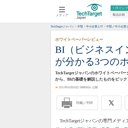
ITイン
製品比較
メディア
クラウド
エンタープライズ
ERP
仮想化
TechTargetジャパン
中堅・中小企業とIT
中堅／中小企業と
データ分析
サーバ＆ストレージ
ホワイトペーパーレビュー
CX
スマートモバイル
BI（ビジネス
情報系システム
ネットワーク
が分かる3つの
システム運用管理
TechTargetジャパンのホワイトペ
から、BIの基礎を解説したものをピッ
≫
2011年03月03日 09時00分 公開
印刷／PDF
TechTargetジャパンの専門メ