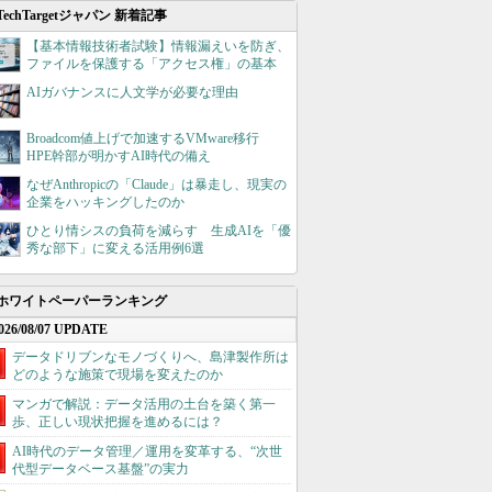
TechTargetジャパン 新着記事
【基本情報技術者試験】情報漏えいを防ぎ、
ファイルを保護する「アクセス権」の基本
AIガバナンスに人文学が必要な理由
Broadcom値上げで加速するVMware移行
HPE幹部が明かすAI時代の備え
なぜAnthropicの「Claude」は暴走し、現実の
企業をハッキングしたのか
ひとり情シスの負荷を減らす 生成AIを「優
秀な部下」に変える活用例6選
ホワイトペーパーランキング
026/08/07 UPDATE
データドリブンなモノづくりへ、島津製作所は
どのような施策で現場を変えたのか
マンガで解説：データ活用の土台を築く第一
歩、正しい現状把握を進めるには？
AI時代のデータ管理／運用を変革する、“次世
代型データベース基盤”の実力