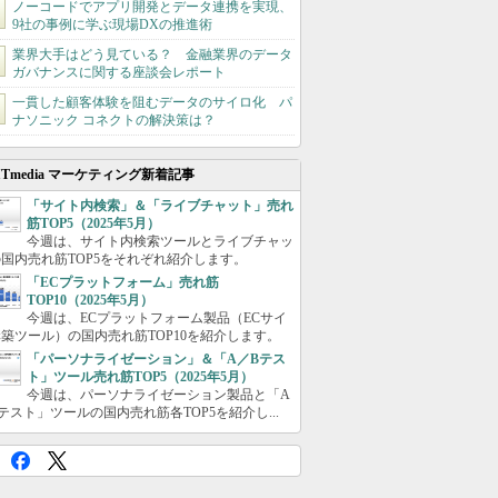
ノーコードでアプリ開発とデータ連携を実現、
9社の事例に学ぶ現場DXの推進術
業界大手はどう見ている？ 金融業界のデータ
ガバナンスに関する座談会レポート
一貫した顧客体験を阻むデータのサイロ化 パ
ナソニック コネクトの解決策は？
ITmedia マーケティング新着記事
「サイト内検索」＆「ライブチャット」売れ
筋TOP5（2025年5月）
今週は、サイト内検索ツールとライブチャッ
国内売れ筋TOP5をそれぞれ紹介します。
「ECプラットフォーム」売れ筋
TOP10（2025年5月）
今週は、ECプラットフォーム製品（ECサイ
築ツール）の国内売れ筋TOP10を紹介します。
「パーソナライゼーション」＆「A／Bテス
ト」ツール売れ筋TOP5（2025年5月）
今週は、パーソナライゼーション製品と「A
テスト」ツールの国内売れ筋各TOP5を紹介し...