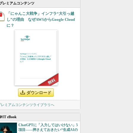
プレミアムコンテンツ
「にゃんこ大戦争」インフラ“大引っ越
し”の理由 なぜAWSからGoogle Cloud
に？
ダウンロード
 プレミアムコンテンツライブラリへ
＠IT eBook
ChatGPTに「入力してはいけない」5
項目――押さえておきたい“生成AIの