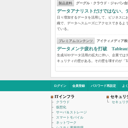
製品資料
グーグル・クラウド・ジャパン合
データアナリストだけではない、
日々増加するデータを活用して、ビジネスに
織で、データへスムーズにアクセスできるよ
ている。
プレミアムコンテンツ
アイティメディア株
データメンテ疲れを打破 Table
生成AIやデータ活用の拡大に伴い、企業では
キュリティの壁がある。その壁を壊すのが「Tabl
ログイン
会員登録
パスワード再設定
よ
ITインフラ
セキュリ
クラウド
セキュリ
仮想化
サーバ＆ストレージ
スマートモバイル
ネットワーク
システム運用管理