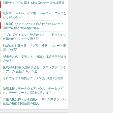
消費者を中心に据えるP＆Gのデータ分析基盤
無料版「Tableau」が登場 企業のデータ活用を
どう変える？
【事例】なぜアムウェイ商品は売れるのか？
同社の顧客分析基盤に迫る
「プロプライエタリ製品はダメ」、英公共テレ
ビ局のビッグデータ導入記
Facebookも真っ青、「グラフ検索」でカード犯
罪も“検索”
AIモデルの「学習」と「推論」は結局何が違う
のか？
生成AIの回答を洗練させる「プロンプトエンジ
ニア」の“必須スキル”5選
それでも暗号通貨がニッチであり続ける理由
徹底比較：データウェアハウス、データレイ
ク、データマート、ODSの違いは？
情報収集は待ちから自動へ IDCが業務ツール
直結の独自知能基盤を投入