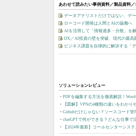
あわせて読みたい事例資料／製品資料／
データアナリストだけではない、デ
ローコード開発は人間とAIの協働へ
AIを活用して「情報過多・分散」を
DX／AI投資の壁を突破、現代の最
ビジネス課題を自律的に解決する「
PDFを編集する方法を徹底解説！Wor
【図解】VPNの4種類の違いをわか
Githubだけじゃない？ソースコード
chatGPTで何ができる？どんな仕事
【2024年最新】コールセンターシス