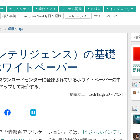
フラ
セキュリティ
業務アプリ
システム開発
IT経営
インダストリー
導入事例
Computer Weekly日本語版
ホワイトペーパー
TechTarget.AI
AI
経営とIT
医療IT
中堅・中小企業とIT
教育IT
IT
運用＆Tips
インテリジェンス）の基礎
ホワイトペーパー
80
題
ーパーダウンロードセンターに登録されているホワイトペーパーの中
クアップして紹介する。
[納富友三，
TechTargetジャパン
]
ディア「情報系アプリケーション」では、
ビジネスインテリ