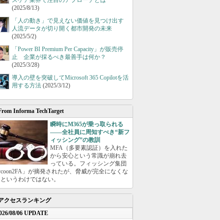
スケア業界で注目のアプローチとは
(2025/8/13)
「人の動き」で見えない価値を見つけ出す
人流データが切り開く都市開発の未来
(2025/5/2)
「Power BI Premium Per Capacity」が販売停
止 企業が採るべき最善手は何か？
(2025/3/28)
導入の壁を突破してMicrosoft 365 Copilotを活
用する方法
(2025/3/12)
From Informa TechTarget
瞬時にM365が乗っ取られる
――全社員に周知すべき“新フ
ィッシング”の教訓
MFA（多要素認証）を入れた
から安心という常識が崩れ去
っている。フィッシング集団
ycoon2FA」が摘発されたが、脅威が完全になくな
たというわけではない。
アクセスランキング
026/08/06 UPDATE