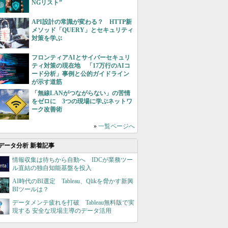
NGリスト”
API設計の常識が変わる？ HTTP新
メソッド「QUERY」とセキュリティ
対策を学ぶ
フロンティアAIとサイバーセキュリ
ティ対策の現在地 「17万行のAIコ
ード分析」事例と公的ガイドライン
が示す道筋
「無線LANがつながらない」の苦情
をゼロに 3つの現場に学ぶネットワ
ーク改善術
»
一覧ページへ
データ分析 新着記事
情報収集は待ちから自動へ IDCが業務ツー
ル直結の独自知能基盤を投入
AI時代のBI選定 Tableau、Qlikを脅かす新興
BIツールは？
データメンテ疲れを打破 Tableau無料版で実
現する 安全な現場主導のデータ活用