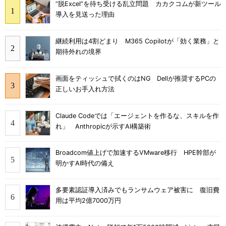
“脱Excel”を待ち受ける乱立問題 カカクコムが新ツール
導入を見送った理由
継続利用は4割どまり M365 Copilotが「効く業務」と
期待外れの境界
画面をティッシュで拭くのはNG Dellが推奨するPCの
正しいお手入れ方法
Claude Codeでは「エージェントを作るな、スキルを作
れ」 Anthropicが示すAI構築術
Broadcom値上げで加速するVMware移行 HPE幹部が
明かすAI時代の備え
多要素認証導入済みでもランサムウェア被害に 復旧費
用は平均2億7000万円