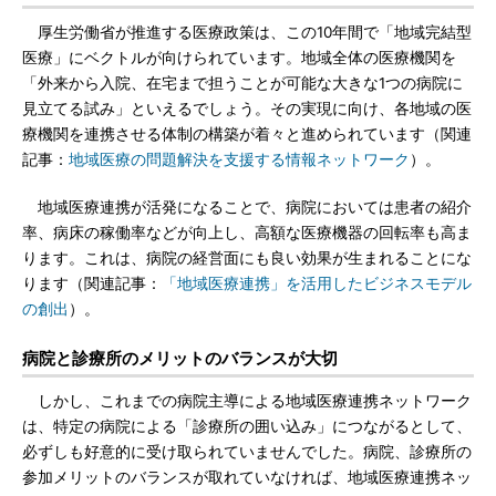
厚生労働省が推進する医療政策は、この10年間で「地域完結型
医療」にベクトルが向けられています。地域全体の医療機関を
「外来から入院、在宅まで担うことが可能な大きな1つの病院に
見立てる試み」といえるでしょう。その実現に向け、各地域の医
療機関を連携させる体制の構築が着々と進められています（関連
記事：
地域医療の問題解決を支援する情報ネットワーク
）。
地域医療連携が活発になることで、病院においては患者の紹介
率、病床の稼働率などが向上し、高額な医療機器の回転率も高ま
ります。これは、病院の経営面にも良い効果が生まれることにな
ります（関連記事：
「地域医療連携」を活用したビジネスモデル
の創出
）。
病院と診療所のメリットのバランスが大切
しかし、これまでの病院主導による地域医療連携ネットワーク
は、特定の病院による「診療所の囲い込み」につながるとして、
必ずしも好意的に受け取られていませんでした。病院、診療所の
参加メリットのバランスが取れていなければ、地域医療連携ネッ