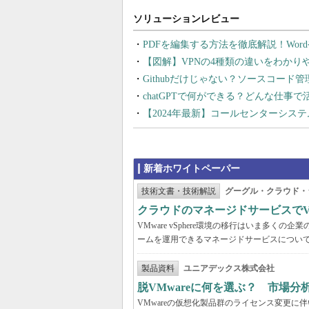
PDFを編集する方法を徹底解説！Wor
【図解】VPNの4種類の違いをわか
Githubだけじゃない？ソースコード
chatGPTで何ができる？どんな仕事
【2024年最新】コールセンターシス
新着ホワイトペーパー
技術文書・技術解説
グーグル・クラウド・
クラウドのマネージドサービスでVMw
VMware vSphere環境の移行はいま多
ームを運用できるマネージドサービスについ
製品資料
ユニアデックス株式会社
脱VMwareに何を選ぶ？ 市場
VMwareの仮想化製品群のライセンス変更