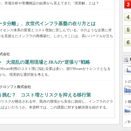
か。市場分析や実機検証の結果から見えてきた「現実解」とは？
ータ分離」、次世代インフラ基盤の在り方とは
、ライセンス体系の変更とコスト増加に苦しんでいる。そのような企業に求
来を見据えたインフラの再構築だ。しかしそこには、高いハードルが立ち
式会社
い 大混乱の運用現場とJRAの“逆張り”戦略
VMware利用のコスト増に悩む企業は多い。脱VMwareがトレンドとなる
事例から、現実的な選択肢を考える。
トの
クロソフト株式会社
う挑む？ コスト増とリスクを抑える移行策
やリスクが懸念される中、既存の環境から安全に脱却し、インフラのクラ
ト構
ればよいだろうか。本資料では、この課題に対する解決策を紹介する。
／B