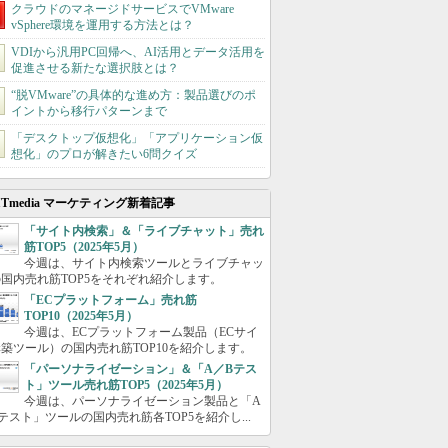
クラウドのマネージドサービスでVMware
vSphere環境を運用する方法とは？
VDIから汎用PC回帰へ、AI活用とデータ活用を
促進させる新たな選択肢とは？
“脱VMware”の具体的な進め方：製品選びのポ
イントから移行パターンまで
「デスクトップ仮想化」「アプリケーション仮
想化」のプロが解きたい6問クイズ
ITmedia マーケティング新着記事
「サイト内検索」＆「ライブチャット」売れ
筋TOP5（2025年5月）
今週は、サイト内検索ツールとライブチャッ
国内売れ筋TOP5をそれぞれ紹介します。
「ECプラットフォーム」売れ筋
TOP10（2025年5月）
今週は、ECプラットフォーム製品（ECサイ
築ツール）の国内売れ筋TOP10を紹介します。
「パーソナライゼーション」＆「A／Bテス
ト」ツール売れ筋TOP5（2025年5月）
今週は、パーソナライゼーション製品と「A
テスト」ツールの国内売れ筋各TOP5を紹介し...