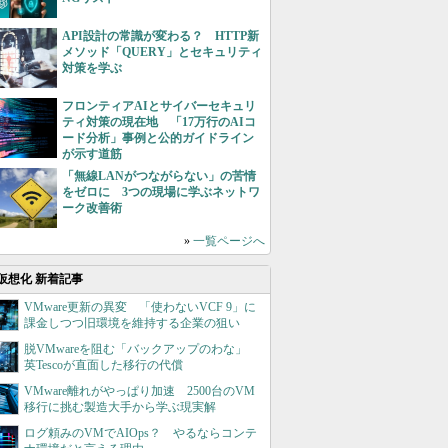
API設計の常識が変わる？ HTTP新
メソッド「QUERY」とセキュリティ
対策を学ぶ
フロンティアAIとサイバーセキュリ
ティ対策の現在地 「17万行のAIコ
ード分析」事例と公的ガイドライン
が示す道筋
「無線LANがつながらない」の苦情
をゼロに 3つの現場に学ぶネットワ
ーク改善術
»
一覧ページへ
仮想化 新着記事
VMware更新の異変 「使わないVCF 9」に
課金しつつ旧環境を維持する企業の狙い
脱VMwareを阻む「バックアップのわな」
英Tescoが直面した移行の代償
VMware離れがやっぱり加速 2500台のVM
移行に挑む製造大手から学ぶ現実解
ログ頼みのVMでAIOps？ やるならコンテ