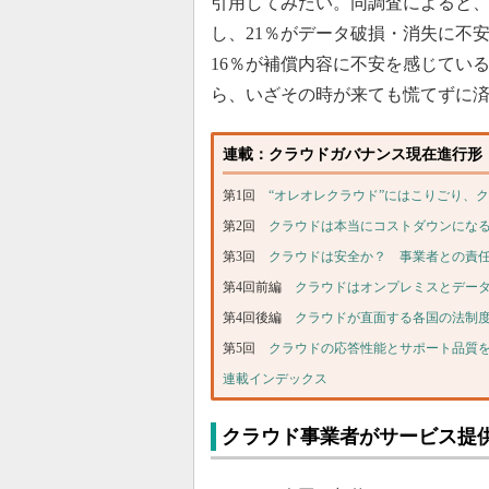
引用してみたい。同調査によると、
し、21％がデータ破損・消失に不
16％が補償内容に不安を感じてい
ら、いざその時が来ても慌てずに
連載：クラウドガバナンス現在進行形
第1回
“オレオレクラウド”にはこりごり、
第2回
クラウドは本当にコストダウンにな
第3回
クラウドは安全か？ 事業者との責
第4回前編
クラウドはオンプレミスとデー
第4回後編
クラウドが直面する各国の法制
第5回
クラウドの応答性能とサポート品質
連載インデックス
クラウド事業者がサービス提