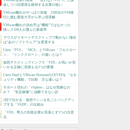
VMware更新の異変 「使わないVCF 9」に課
金しつつ旧環境を維持する企業の狙い
VMware離れがやっぱり加速 2500台のVM移
行に挑む製造大手から学ぶ現実解
VMware離れの決め手は“機能”ではなかった
情シス109人が選んだ新基準
マウスがリモートデスクトップで動かない場合
は“あのソフトウェア”を変更する
Citrix「PVS」「MCS」とVMware「フルクロー
ン」「リンククローン」の違いとは？
仮想デスクトップインフラ「VDI」が高いか安
いかを正確に見積もる3つの要素
Citrix DaaSとVMware Horizonの2大VDIを「セキ
ュリティ機能」で比較 主な違いは？
サポート切れの「vSphere」はなぜ危険なの
か？ “安定稼働”に油断できない訳
1回で分かる：仮想マシンを丸ごとバックアッ
プする「VADP」の仕組み
「VDI」導入の失敗企業が見落とす5つの注意
点