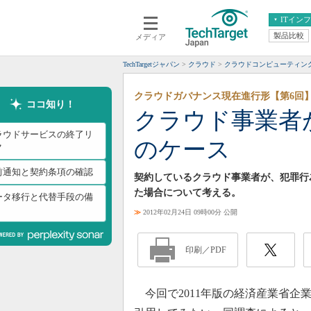
ITイン
製品比較
メディア
クラウド
エンタープライズ
ERP
仮想化
TechTargetジャパン
クラウド
クラウドコンピューティン
データ分析
サーバ＆ストレージ
クラウドガバナンス現在進行形【第6回
CX
スマートモバイル
ココ知り！
クラウド事業者
情報系システム
ネットワーク
ラウドサービスの終了リ
のケース
システム運用管理
ク
前通知と契約条項の確認
契約しているクラウド事業者が、犯罪行
た場合について考える。
ータ移行と代替手段の備
≫
2012年02月24日 09時00分 公開
印刷／PDF
今回で2011年版の経済産業省企