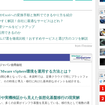
dやExcelへの変換手順と無料でできるやり方を紹介
りやすく解説！自社に最適なサービスはどれ？
管理ツールをピックアップ
で活用できるのか
テム17選を徹底比較！おすすめサービスと選び方のコツを解説
ジャパン合同会社
are vSphere環境を運用する方法とは？
くの企業の関心事となっている。本資料では、定番クラウドで同じプラットフォ
2
て、その特長と導入・移行に向けた基本的なポイントを紹介する。
分析や実機検証から見えた仮想化基盤移行の現実解
に伴い、多くの企業がインフラ基盤を見直している。移行先として複数の選