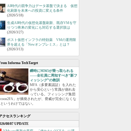
AI時代の競争力はデータ基盤で決まる 仮想
化刷新を未来への投資に変える条件
(2026/5/18)
生成AI時代の仮想化基盤刷新、既存VMを守
りつつ将来の変化にも対応する選択肢は
(2026/3/27)
ポスト仮想インフラの特効薬 VMの運用限
界を超える「Newオンプレミス」とは？
(2026/3/13)
From Informa TechTarget
瞬時にM365が乗っ取られる
――全社員に周知すべき“新フ
ィッシング”の教訓
MFA（多要素認証）を入れた
から安心という常識が崩れ去
っている。フィッシング集団
ycoon2FA」が摘発されたが、脅威が完全になくな
たというわけではない。
アクセスランキング
026/08/07 UPDATE