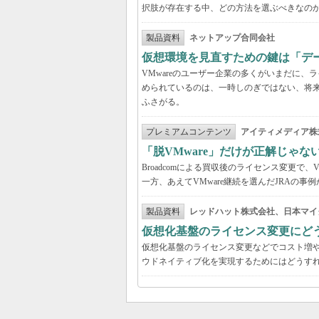
択肢が存在する中、どの方法を選ぶべきなの
製品資料
ネットアップ合同会社
仮想環境を見直すための鍵は「デ
VMwareのユーザー企業の多くがいまだに
められているのは、一時しのぎではない、将
ふさがる。
プレミアムコンテンツ
アイティメディア株
「脱VMware」だけが正解じゃな
Broadcomによる買収後のライセンス変更で、
一方、あえてVMware継続を選んだJRAの
製品資料
レッドハット株式会社、日本マイ
仮想化基盤のライセンス変更にど
仮想化基盤のライセンス変更などでコスト増
ウドネイティブ化を実現するためにはどうす