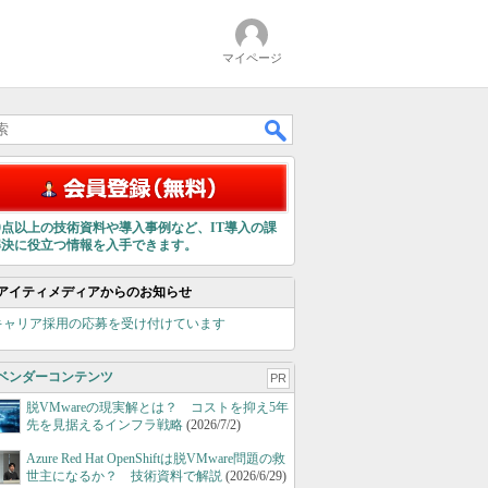
マイページ
00点以上の技術資料や導入事例など、IT導入の課
解決に役立つ情報を入手できます。
アイティメディアからのお知らせ
キャリア採用の応募を受け付けています
ベンダーコンテンツ
PR
脱VMwareの現実解とは？ コストを抑え5年
先を見据えるインフラ戦略
(2026/7/2)
Azure Red Hat OpenShiftは脱VMware問題の救
世主になるか？ 技術資料で解説
(2026/6/29)