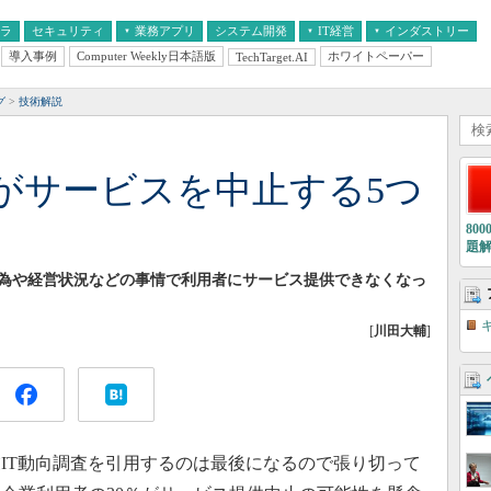
フラ
セキュリティ
業務アプリ
システム開発
IT経営
インダストリー
導入事例
Computer Weekly日本語版
ホワイトペーパー
TechTarget.AI
AI
経営とIT
医療IT
中堅・中小企業とIT
教育IT
グ
技術解説
】
がサービスを中止する5つ
80
題
為や経営状況などの事情で利用者にサービス提供できなくなっ
[
川田大輔
]
業IT動向調査を引用するのは最後になるので張り切って