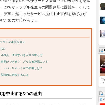
企業利用者の30％がサービス提供中止の可能性を懸念
安、20％がトラブル発生時の問題判別に困難を、そして
る。実際に起こったサービス提供中止事例を挙げなが
済むための方策を考える。
クラウドの本質を知る
るのか
任分界点、注目すべき安全基準とは
タ連携ができる？ どうなる連携コスト
度 ～パトリオット法の影響とは？
を客観的に比較するには
「T
っ
供を中止する5つの理由
2