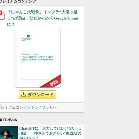
プレミアムコンテンツ
「にゃんこ大戦争」インフラ“大引っ越
し”の理由 なぜAWSからGoogle Cloud
に？
ダウンロード
 プレミアムコンテンツライブラリへ
＠IT eBook
ChatGPTに「入力してはいけない」5
項目――押さえておきたい“生成AIの
NGリスト”