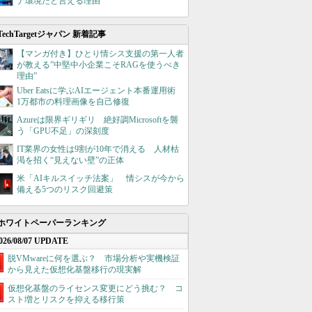
ナ環境だと言える理由
TechTargetジャパン 新着記事
【マンガ付き】ひとり情シス支援の第一人者
が教える”中堅中小企業こそRAGを使うべき
理由”
Uber Eatsに学ぶAIエージェント本番運用術
1万都市の料理画像を自己修復
Azureは限界ギリギリ 絶好調Microsoftを襲
う「GPU不足」の深刻度
IT業界の女性は9割が10年で消える 人材枯
渇を招く“見えない壁”の正体
米「AIキルスイッチ法案」 情シスが今から
備える5つのリスク回避策
ホワイトペーパーランキング
026/08/07 UPDATE
脱VMwareに何を選ぶ？ 市場分析や実機検証
から見えた仮想化基盤移行の現実解
仮想化基盤のライセンス変更にどう挑む？ コ
スト増とリスクを抑える移行策