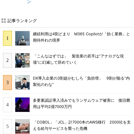
ン
記事ランキング
継続利用は4割どまり M365 Copilotが「効く業務」と
期待外れの境界
「こんなはずでは」 製造業の若手は“アナログな現
場”に幻滅して辞めていく
DX導入企業の3割超がむしろ「負担増」 9割が陥る“内
製化のわな”
多要素認証導入済みでもランサムウェア被害に 復旧費
用は平均2億7000万円
「COBOL」「JCL」計7000本のAWS移行 2000社を支
える給与サービスを襲った危機