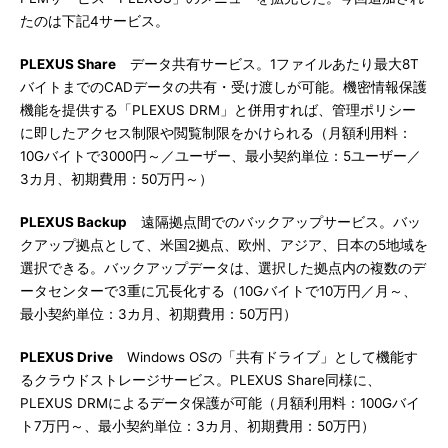
たのは下記4サービス。
PLEXUS Share
データ共有サービス。1ファイルあたり最大8T
バイトまでのCADデータの共有・受け渡しが可能。機密情報保護
機能を提供する「PLEXUS DRM」と併用すれば、管理ポリシー
に即したアクセス制限や閲覧制限をかけられる（月額利用料：
10Gバイトで3000円～／ユーザー、最小契約単位：5ユーザー／
3カ月、初期費用：50万円～）
PLEXUS Backup
遠隔拠点間でのバックアップサービス。バッ
クアップ拠点として、米国2拠点、欧州、アジア、日本の5地域を
選択できる。バックアップデータは、選択した拠点内の複数のデ
ータセンターで3重に冗長化する（10Gバイトで10万円／月～、
最小契約単位：3カ月、初期費用：50万円）
PLEXUS Drive
Windows OSの「共有ドライブ」として機能す
るクラウドストレージサービス。PLEXUS Share同様に、
PLEXUS DRMによるデータ保護が可能（月額利用料：100Gバイ
ト7万円～、最小契約単位：3カ月、初期費用：50万円）