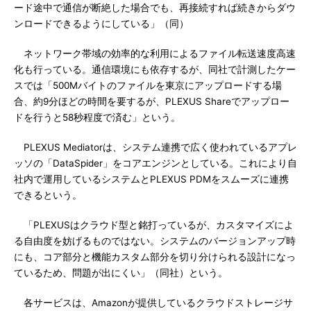
ード途中で通信が断絶した場合でも、再接続すれば続きからダウ
ンロードできるようにしている」（同）
ネットワーク帯域の効率的な利用によるファイル転送速度高速
化も行っている。通信環境にも依存するが、同社で計測したケー
スでは「500Mバイトのファイルを東京にアップロードする場
合、約9分ほどの時間を要するが、PLEXUS Shareでアップロー
ドを行うと58秒程度で済む」という。
PLEXUS Mediatorは、システム連携で広く使われているアプレ
ッソの「DataSpider」をコアエンジンとしている。これにより自
社内で運用しているシステムとPLEXUS PDMをスムーズに連携
できるという。
「PLEXUSはクラウド型と銘打っているが、カスタマイズによ
る自由度を妨げるものではない。システムのバージョンアップ時
にも、コア部分と機能カスタム部分を切り分けられる設計になっ
ているため、問題が出にくい」（同社）という。
各サービスは、Amazonが提供しているクラウドストレージサ