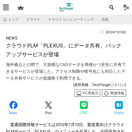
トップ
クラウド
クラウドコンピューティング
比較
2012年7月10日
NEWS
クラウドPLM「PLEXUS」にデータ共有、バック
アップサービスが登場
海外拠点との間で、大規模なCADデータを簡便かつ安全に共有で
きるサービスが登場した。アクセス制限や暗号化にも対応したデ
ータ共有サービスが低価格で利用できる。
[原田美穂，TechTargetジャパン]
PC用表示
関連情報
Share
Post
LINE
Hatena
電通国際情報サービスは2012年7月10日、製造業向けクラウド
PLMサービス「PLEXUS」のメニューを拡充した。今回追加され