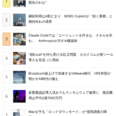
製化のわな”
継続利用は4割どまり M365 Copilotが「効く業務」と
期待外れの境界
Claude Codeでは「エージェントを作るな、スキルを作
れ」 Anthropicが示すAI構築術
“脱Excel”を待ち受ける乱立問題 カカクコムが新ツール
導入を見送った理由
Broadcom値上げで加速するVMware移行 HPE幹部が
明かすAI時代の備え
多要素認証導入済みでもランサムウェア被害に 復旧費
用は平均2億7000万円
Macを守る「ロックダウンモード」が“侵害調査の障