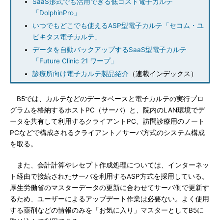
SaaS形式でも活用できる低コスト電子カルテ
「DolphinPro」
いつでもどこでも使えるASP型電子カルテ「セコム・ユ
ビキタス電子カルテ」
データを自動バックアップするSaaS型電子カルテ
「Future Clinic 21 ワープ」
診療所向け電子カルテ製品紹介
（連載インデックス）
B5では、カルテなどのデータベースと電子カルテの実行プロ
グラムを格納するホストPC（サーバ）と、院内のLAN環境でデ
ータを共有して利用するクライアントPC、訪問診療用のノート
PCなどで構成されるクライアント／サーバ方式のシステム構成
を取る。
また、会計計算やレセプト作成処理については、インターネッ
ト経由で接続されたサーバを利用するASP方式を採用している。
厚生労働省のマスターデータの更新に合わせてサーバ側で更新す
るため、ユーザーによるアップデート作業は必要ない。よく使用
する薬剤などの情報のみを「お気に入り」マスターとしてB5に