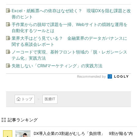
Excel・紙帳票への依存はなぜ続く？ 現場DXを阻む課題と改
善のヒント
手作業からの脱却で課題を一掃、Webサイトの煩雑な運用を
自動化するツールとは
業界大手はどう見ている？ 金融業界のデータガバナンスに
関する座談会レポート
ノーコードで実現、基幹フロント領域の「脱・レガシーシス
テム化」実践方法
失敗しない「CRMマーケティング」の実践方法
Recommended by
トップ
医療IT
記事ランキング
DX導入企業の3割超がむしろ「負担増」 9割が陥る“内