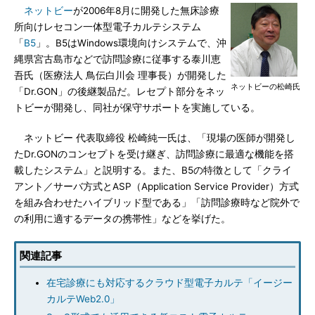
ネットビー
が2006年8月に開発した無床診療
所向けレセコン一体型電子カルテシステム
「
B5
」。B5はWindows環境向けシステムで、沖
縄県宮古島市などで訪問診療に従事する泰川恵
吾氏（医療法人 鳥伝白川会 理事長）が開発した
ネットビーの松崎氏
「Dr.GON」の後継製品だ。レセプト部分をネッ
トビーが開発し、同社が保守サポートを実施している。
ネットビー 代表取締役 松崎純一氏は、「現場の医師が開発し
たDr.GONのコンセプトを受け継ぎ、訪問診療に最適な機能を搭
載したシステム」と説明する。また、B5の特徴として「クライ
アント／サーバ方式とASP（Application Service Provider）方式
を組み合わせたハイブリッド型である」「訪問診療時など院外で
の利用に適するデータの携帯性」などを挙げた。
関連記事
在宅診療にも対応するクラウド型電子カルテ「イージー
カルテWeb2.0」