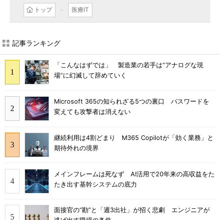
トップ
医療IT
記事ランキング
「こんなはずでは」 製造業の若手は“アナログな現
場”に幻滅して辞めていく
Microsoft 365の知られざる5つの裏口 パスワードを
変えても攻撃者は消えない
継続利用は4割どまり M365 Copilotが「効く業務」と
期待外れの境界
メインフレームは死なず AI活用で20年来の高収益をた
たき出す基幹システムの底力
面接官の“勘”と「週3出社」が招く悲劇 エンジニアが