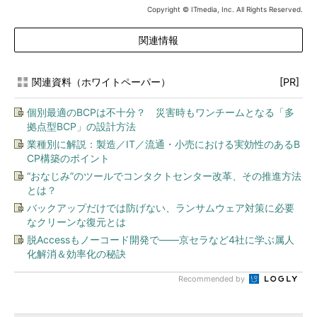
Copyright © ITmedia, Inc. All Rights Reserved.
関連情報
関連資料（ホワイトペーパー）
[PR]
個別最適のBCPは不十分？ 災害時もワンチームとなる「多
拠点型BCP」の設計方法
業種別に解説：製造／IT／流通・小売における実効性のあるB
CP構築のポイント
“おなじみ”のツールでコンタクトセンター改革、その推進方法
とは？
バックアップだけでは防げない、ランサムウェア対策に必要
なクリーンな復元とは
脱Accessもノーコード開発で――京セラなど4社に学ぶ属人
化解消＆効率化の秘訣
Recommended by