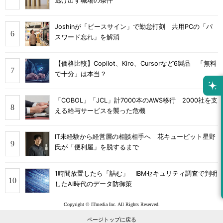
逃げ出す職場の条件
Joshinが「ピースサイン」で勤怠打刻 共用PCの「パ
スワード忘れ」を解消
【価格比較】Copilot、Kiro、Cursorなど6製品 「無料
で十分」は本当？
「COBOL」「JCL」計7000本のAWS移行 2000社を支
える給与サービスを襲った危機
IT未経験から経営層の相談相手へ 花キューピット星野
氏が「便利屋」を脱するまで
1時間放置したら「詰む」 IBMセキュリティ調査で判明
したAI時代のデータ防御策
Copyright © ITmedia Inc. All Rights Reserved.
ページトップに戻る