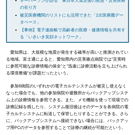
キーパーソンが語る 東日本大震災後の救急・災害医療
の在り方
被災医療機関のリストにも活用できた「2次医療圏デー
タベース」
【事例】電子連絡帳で高齢者の医療・健康情報を共有す
る「いきいき笑顔ネットワーク」
愛知県は、大規模な地震が発生する確率が高いと推測されてい
る地域。富士通によると、愛知県内の災害拠点病院では“災害時
に参照可能な診療情報の保全”と“迅速に診療活動を立ち上げられ
る環境整備”が課題だったという。
参加6病院のいずれかの電子カルテシステムが被災し使えなく
なった場合でも、他の参加病院や避難所からバックアップシステ
ム上の診療情報を参照できる。また、メモ機能を使って現場での
診療記録を残したり、システム復旧後はそのデータを各病院の電
子カルテシステムに転送して保管したりすることができる。さら
に、バックアップシステムへ接続できない場合には、バックアッ
プ用PCのデータを参照することで診療の継続が可能だという。