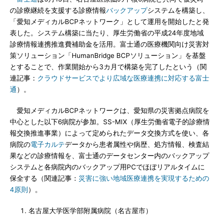
の診療継続を支援する診療情報
バックアップ
システムを構築し、
「愛知メディカルBCPネットワーク」として運用を開始したと発
表した。システム構築に当たり、厚生労働省の平成24年度地域
診療情報連携推進費補助金を活用。富士通の医療機関向け災害対
策ソリューション「HumanBridge BCPソリューション」を基盤
とすることで、作業開始から3カ月で構築を完了したという（関
連記事：
クラウドサービスでより広域な医療連携に対応する富士
通
）。
愛知メディカルBCPネットワークは、愛知県の災害拠点病院を
中心とした以下6病院が参加。SS-MIX（厚生労働省電子的診療情
報交換推進事業）によって定められたデータ交換方式を使い、各
病院の
電子カルテ
データから患者属性や病歴、処方情報、検査結
果などの診療情報を、富士通のデータセンター内のバックアップ
システムと各病院内のバックアップ用PCでほぼリアルタイムに
保全する（関連記事：
災害に強い地域医療連携を実現するための
4原則
）。
名古屋大学医学部附属病院（名古屋市）