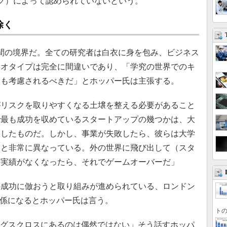
ワーク）によって認められていないという。
除く
間の境界だ。全ての研究者は白衣に身を包み、ビジネス
レオタイプは完全に間違いであり、「学究の世界でのキ
験も考慮されるべきだ」とホッパー氏は主張する。
リスクを取りやすくなる土壌を整える必要があること
で最も成功を収めているスタートアップの幾つかは、大
業したものだ。しかし、事業が失敗したら、彼らは大学
国と非常に異なっている。外の世界に飛び出して（スタ
の実績がなくなったら、それでゲームオーバーだ」
成功に倣おうと取り組みが進められている、ロンドン
つの関係になるとホッパー氏は言う。
トの
キングスクロスにあるのは偶然ではない」そう話すホッパ