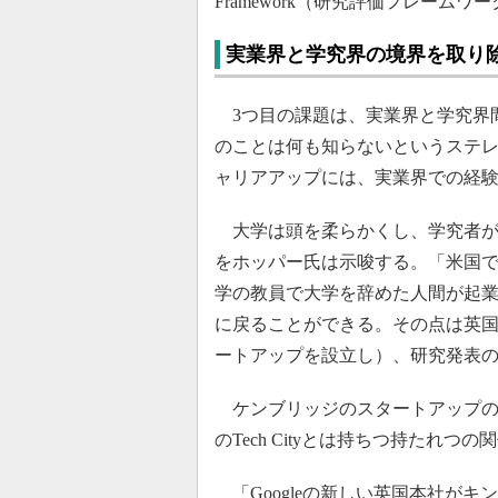
Framework（研究評価フレーム
実業界と学究界の境界を取り
3つ目の課題は、実業界と学究界
のことは何も知らないというステ
ャリアアップには、実業界での経
大学は頭を柔らかくし、学究者が
をホッパー氏は示唆する。「米国
学の教員で大学を辞めた人間が起
に戻ることができる。その点は英
ートアップを設立し）、研究発表
ケンブリッジのスタートアップの
のTech Cityとは持ちつ持たれ
「Googleの新しい英国本社が