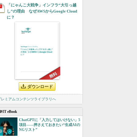
「にゃんこ大戦争」インフラ“大引っ越
し”の理由 なぜAWSからGoogle Cloud
に？
ダウンロード
 プレミアムコンテンツライブラリへ
＠IT eBook
ChatGPTに「入力してはいけない」5
項目――押さえておきたい“生成AIの
NGリスト”