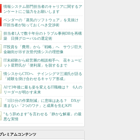
情報システム部門担当者のキャリアに関するア
ンケートにご協力をお願いします
ベンダーの「蒸気のソフトウェア」を見抜け
IT担当者が知っておくべき交渉術
担当者1人で数十年分のトラブル事例DBを再構
築 日揮グローバルの選定術
IT投資を「費用」から「戦略」へ サウジ巨大
金融街が示す次世代情シスの理想像
IT未経験から経営層の相談相手へ 花キューピ
ット星野氏が「便利屋」を脱するまで
情シスからCTOへ ナインシグマ三浦氏が語る
「経験を掛け合わせるキャリア形成」
AIで3年後に最も姿を変えるIT職種は？ 6人の
リーダーが明かす未来
「1日1分の作業削減」に意味はある？ DXが
進まない「2つのワナ」と成果を生むKPI
“もう辞めます”を言わせる「静かな解雇」の最
悪な実情
プレミアムコンテンツ