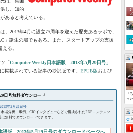
ー氏は、英国
提供し、知的
要があると考えている。
、2013年4月に設立75周年を迎えた歴史あるラボで、
SAC」誕生の場でもある。また、スタートアップの支援
超える。
ンツ「
Computer Weekly日本語版 2013年5月29日号」
）に掲載されている記事の抄訳版です。
EPUB版
および
「T
3年5月29日号無料ダウンロード
っ
 2013年5月29日号
日本語版は、市場分析、事例、CIOインタビューなどで構成されたPDFコンテンツ
パン会員は無料でダウンロードできます。
2
kly日本語版 2013年5月29日号のダウンロードページへ