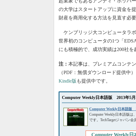
起業家でもあるアンディ・ホッパ
の大学はスタートアップに資金を
財産を商用化する方法を見直す必
ケンブリッジ大コンピュータラボは
世界初のコンピュータの1つ「ED
にも積極的で、成功実績は200社を
注：
本記事は、プレミアムコンテ
（PDF：無償ダウンロード提供中
Kindle版
も提供中です。
Computer Weekly日本語版 201
Computer Weekly日本語版
Computer Weekly
です。TechTargetジャ
Computer Wee