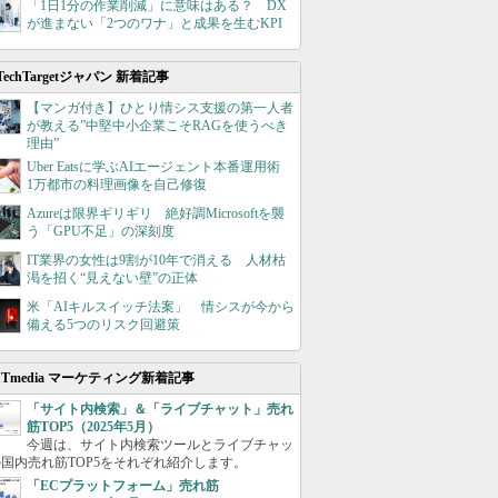
「1日1分の作業削減」に意味はある？ DX
が進まない「2つのワナ」と成果を生むKPI
TechTargetジャパン 新着記事
【マンガ付き】ひとり情シス支援の第一人者
が教える”中堅中小企業こそRAGを使うべき
理由”
Uber Eatsに学ぶAIエージェント本番運用術
1万都市の料理画像を自己修復
Azureは限界ギリギリ 絶好調Microsoftを襲
う「GPU不足」の深刻度
IT業界の女性は9割が10年で消える 人材枯
渇を招く“見えない壁”の正体
米「AIキルスイッチ法案」 情シスが今から
備える5つのリスク回避策
ITmedia マーケティング新着記事
「サイト内検索」＆「ライブチャット」売れ
筋TOP5（2025年5月）
今週は、サイト内検索ツールとライブチャッ
国内売れ筋TOP5をそれぞれ紹介します。
「ECプラットフォーム」売れ筋