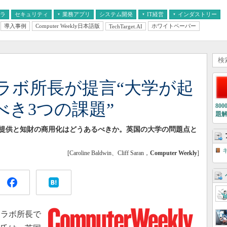
フラ
セキュリティ
業務アプリ
システム開発
IT経営
インダストリー
導入事例
Computer Weekly日本語版
ホワイトペーパー
TechTarget.AI
AI
経営とIT
医療IT
中堅・中小企業とIT
教育IT
ラボ所長が提言“大学が起
べき3つの課題”
80
題
提供と知財の商用化はどうあるべきか。英国の大学の問題点と
[Caroline Baldwin、Cliff Saran，
Computer Weekly
]
ラボ所長で