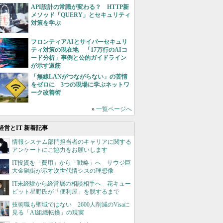
API設計の常識が変わる？ HTTP新
メソッド「QUERY」とセキュリティ
対策を学ぶ
フロンティアAIとサイバーセキュリ
ティ対策の現在地 「17万行のAIコ
ード分析」事例と公的ガイドライン
が示す道筋
「無線LANがつながらない」の苦情
をゼロに 3つの現場に学ぶネットワ
ーク改善術
»
一覧ページへ
経営とIT 新着記事
情報システム部門担当者のキャリアに関する
アンケートにご協力をお願いします
IT投資を「費用」から「戦略」へ サウジ巨
大金融街が示す次世代情シスの理想像
IT未経験から経営層の相談相手へ 花キュー
ピット星野氏が「便利屋」を脱するまで
技術職も聖域ではない 2600人削減のVisaに
見る「AI組織転換」の現実