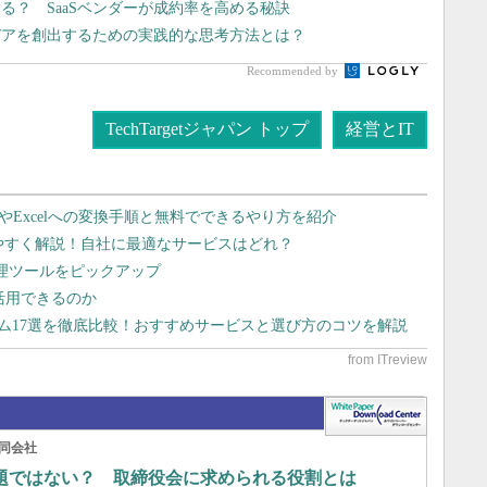
る？ SaaSベンダーが成約率を高める秘訣
デアを創出するための実践的な思考方法とは？
Recommended by
TechTargetジャパン トップ
経営とIT
dやExcelへの変換手順と無料でできるやり方を紹介
りやすく解説！自社に最適なサービスはどれ？
管理ツールをピックアップ
で活用できるのか
テム17選を徹底比較！おすすめサービスと選び方のコツを解説
同会社
問題ではない？ 取締役会に求められる役割とは