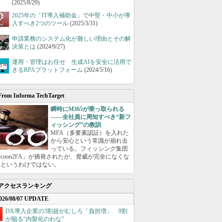
(2025/8/29)
2025年の「IT導入補助金」で中堅・中小が導
入すべき2つのツール
(2025/3/31)
申請業務のシステム化が難しい理由とその解
決策とは
(2024/9/27)
運用・管理はお任せ 生成AIを安全に活用で
きるRPAプラットフォーム
(2024/5/16)
From Informa TechTarget
瞬時にM365が乗っ取られる
――全社員に周知すべき“新フ
ィッシング”の教訓
MFA（多要素認証）を入れた
から安心という常識が崩れ去
っている。フィッシング集団
ycoon2FA」が摘発されたが、脅威が完全になくな
たというわけではない。
アクセスランキング
026/08/07 UPDATE
DX導入企業の3割超がむしろ「負担増」 9割
が陥る“内製化のわな”