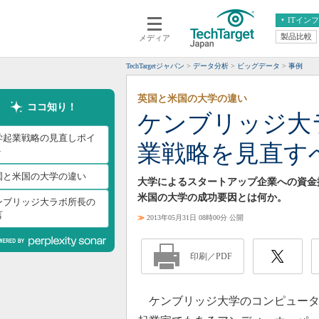
ITイン
製品比較
メディア
クラウド
エンタープライズ
ERP
仮想化
TechTargetジャパン
データ分析
ビッグデータ
事例
データ分析
サーバ＆ストレージ
英国と米国の大学の違い
CX
スマートモバイル
ココ知り！
ケンブリッジ大
情報系システム
ネットワーク
学起業戦略の見直しポイ
業戦略を見直す
システム運用管理
ト
国と米国の大学の違い
大学によるスタートアップ企業への資金
米国の大学の成功要因とは何か。
ンブリッジ大ラボ所長の
言
≫
2013年05月31日 08時00分 公開
印刷／PDF
ケンブリッジ大学のコンピュータ