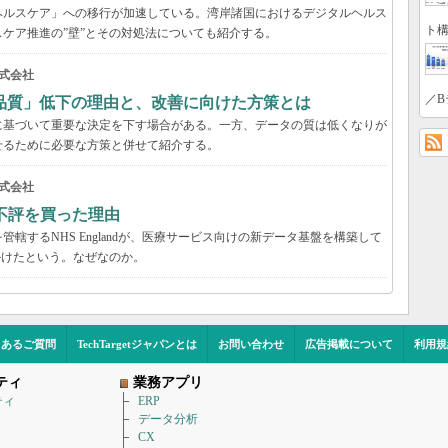
ヘルスケア」への移行が加速している。湾岸諸国におけるデジタルヘルス
ト構
ケア推進の”壁”とその対処法についても紹介する。
式会社
／B
品質」低下の理由と、改善に向けた方策とは
に基づいて重要な決定を下す場合がある。一方、データの質は低くなりが
せるために必要な方策と併せて紹介する。
式会社
不評を買った理由
轄するNHS Englandが、医療サービス向けの新データ基盤を構築して
かけたという。なぜなのか。
くあるご質問
TechTargetジャパンとは
お問い合わせ
広告掲載について
利用規
ティ
業務アプリ
ティ
ERP
データ分析
CX