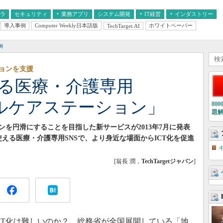
フラ
セキュリティ
業務アプリ
システム開発
IT経営
インダストリー
導入事例
Computer Weekly日本語版
ホワイトペーパー
TechTarget.AI
AI
経営とIT
医療IT
中堅・中小企業とIT
教育IT
例
ョンを支援
える医療・介護専用
カルケアステーション」
80
題
を円滑にすることを目指した新サービスが2013年7月に発表
覚で使える医療・介護専用SNSで、より身近な場面からICT化を促進
[翁長 潤，
TechTargetジャパン
]
T化は難しいのか？ 総務省が全国展開している「地