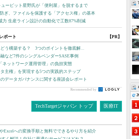
レポート
【PR】
はどう構築する？ 3つのポイントを徹底解...
融など7件のシングルベンダーSASE事例
「ネットワーク運用管理」の負担実態
タ主権」を実現する5つの実践的ステップ
界のデータガバナンスに関する座談会レポート
Recommended by
2
TechTargetジャパン トップ
医療IT
dやExcelへの変換手順と無料でできるやり方を紹介
りやすく解説！自社に最適なサービスはどれ？