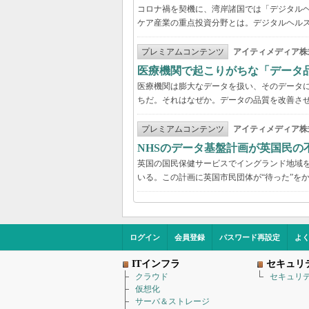
コロナ禍を契機に、湾岸諸国では「デジタル
ケア産業の重点投資分野とは。デジタルヘルス
プレミアムコンテンツ
アイティメディア株
医療機関で起こりがちな「データ
医療機関は膨大なデータを扱い、そのデータ
ちだ。それはなぜか。データの品質を改善さ
プレミアムコンテンツ
アイティメディア株
NHSのデータ基盤計画が英国民の
英国の国民保健サービスでイングランド地域を管
いる。この計画に英国市民団体が“待った”を
ログイン
会員登録
パスワード再設定
よ
ITインフラ
セキュリ
クラウド
セキュリ
仮想化
サーバ＆ストレージ