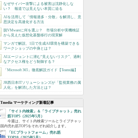
なぜサイバー攻撃による被害は沈静化しな
い？ 報道では見えない本質に迫る
AIを活用して「情報過多・分散」を解消し、意
思決定を高速化する方法
脱VMwareに何を選ぶ？ 市場分析や実機検証
から見えた仮想化基盤移行の現実解
マンガで解説、1日で生成AI環境を構築できる
ワークショップの中身とは？
AIエージェントに潜む“見えないリスク”、過剰
なアクセス権をどう制御する？
「Microsoft 365」徹底解説ガイド【Teams編】
JR西日本ITソリューションズが「監視業務の属
人化」を解消した方法とは？
ITmedia マーケティング新着記事
「サイト内検索」＆「ライブチャット」売れ
筋TOP5（2025年5月）
今週は、サイト内検索ツールとライブチャッ
国内売れ筋TOP5をそれぞれ紹介します。
「ECプラットフォーム」売れ筋
TOP10（2025年5月）