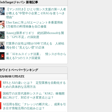
TechTargetジャパン 新着記事
【マンガ付き】ひとり情シス支援の第一人者
が教える”中堅中小企業こそRAGを使うべき
理由”
Uber Eatsに学ぶAIエージェント本番運用術
1万都市の料理画像を自己修復
Azureは限界ギリギリ 絶好調Microsoftを襲
う「GPU不足」の深刻度
IT業界の女性は9割が10年で消える 人材枯
渇を招く“見えない壁”の正体
米「AIキルスイッチ法案」 情シスが今から
備える5つのリスク回避策
ホワイトペーパーランキング
026/08/08 UPDATE
RPAとAIの違いとは？ 定型業務を自動化する
ための具体的な活用方法
国税庁の次世代基幹システム「KSK2」稼働開
始に向けて、対応すべき変更点とは？
AI活用を阻む「ナレッジの断片化」、成果を引
き出す情報活用の仕組みとは？