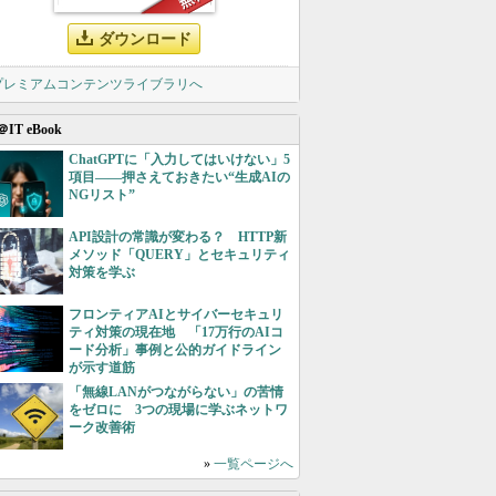
ダウンロード
 プレミアムコンテンツライブラリへ
＠IT eBook
ChatGPTに「入力してはいけない」5
項目――押さえておきたい“生成AIの
NGリスト”
API設計の常識が変わる？ HTTP新
メソッド「QUERY」とセキュリティ
対策を学ぶ
フロンティアAIとサイバーセキュリ
ティ対策の現在地 「17万行のAIコ
ード分析」事例と公的ガイドライン
が示す道筋
「無線LANがつながらない」の苦情
をゼロに 3つの現場に学ぶネットワ
ーク改善術
»
一覧ページへ