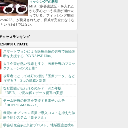
ィッシング”の教訓
MFA（多要素認証）を入れた
から安心という常識が崩れ去
っている。フィッシング集団
ycoon2FA」が摘発されたが、脅威が完全になくな
たというわけではない。
アクセスランキング
026/08/08 UPDATE
スマートフォンによる医用画像の共有で遠隔診
断を支援する「SYNAPSE ERm」
大手企業が熱い視線を注ぐ、医療分野のブロッ
クチェーンの“光と影”
攻撃者にとって格好の標的「医療データ」をど
う守る？ 5つの脅威と対策
なぜ医療が狙われるのか？ 2025年版
「DBIR」で読み解くデータ侵害の実態
チーム医療の推進を支援する電子カルテ
「HOPE/EGMAIN-GX」
機能のオプション選択で導入コストを抑えた診
療予約システム「ヨヤクル」
学会研究会jpと京都プロメド、地域医療連携を