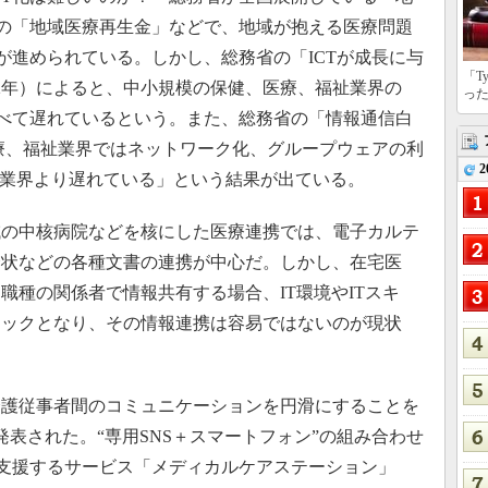
省の「地域医療再生金」などで、地域が抱える医療問題
が進められている。しかし、総務省の「ICTが成長に与
「T
12年）によると、中小規模の保健、医療、福祉業界の
っ
比べて遅れているという。また、総務省の「情報通信白
医療、福祉業界ではネットワーク化、グループウェアの利
2
他業界より遅れている」という結果が出ている。
の中核病院などを核にした医療連携では、電子カルテ
介状などの各種文書の連携が中心だ。しかし、在宅医
職種の関係者で情報共有する場合、IT環境やITスキ
ネックとなり、その情報連携は容易ではないのが現状
護従事者間のコミュニケーションを円滑にすることを
に発表された。“専用SNS＋スマートフォン”の組み合わせ
を支援するサービス「メディカルケアステーション」