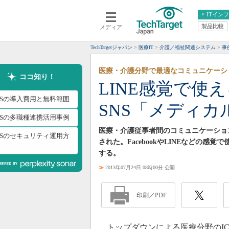
ITイン
製品比較
メディア
クラウド
エンタープライズ
ERP
仮想化
TechTargetジャパン
医療IT
介護／福祉関連システム
事
データ分析
サーバ＆ストレージ
医療・介護分野で最適なコミュニケーシ
CX
スマートモバイル
ココ知り！
LINE感覚で使
情報系システム
ネットワーク
CSの導入費用と無料範囲
SNS「メディ
システム運用管理
CSの多職種連携活用事例
医療・介護従事者間のコミュニケーション
CSのセキュリティ運用方
された。FacebookやLINEなどの感
する。
≫
2013年07月24日 08時00分 公開
印刷／PDF
トップダウンによる医療分野のIC