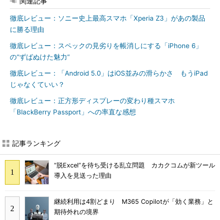
関連記事
徹底レビュー：ソニー史上最高スマホ「Xperia Z3」があの製品
に勝る理由
徹底レビュー：スペックの見劣りを帳消しにする「iPhone 6」
の“ずばぬけた魅力”
徹底レビュー：「Android 5.0」はiOS並みの滑らかさ もうiPad
じゃなくていい？
徹底レビュー：正方形ディスプレーの変わり種スマホ
「BlackBerry Passport」への率直な感想
記事ランキング
“脱Excel”を待ち受ける乱立問題 カカクコムが新ツール
導入を見送った理由
継続利用は4割どまり M365 Copilotが「効く業務」と
期待外れの境界