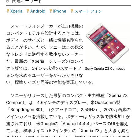
関連キーワード
Xperia
|
Android
|
iPhone
|
スマートフォン
スマートフォンメーカーが主力機種の
コンパクトモデルを設計するときには、
ボディーのサイズと一緒に性能も削られ
ることが多い。だが、ソニーはこの残念
なトレンドに逆行する数少ないメーカー
だ。最新の「Xperia」シリーズのコンパ
クト版では、5インチ未満のスマートフ
Sony Xperia Z3 Compact
ォンを求めるユーザーをがっかりさせな
い、標準サイズと同等の性能を実現している。
ソニーがリリースした最新のコンパクト主力機種「Xperia Z3
Compact」は、4.6インチのディスプレー、米Qualcomm製
「Snapdragon 801」（クアッドコア、2.5GHz）、2070万画素の
メインカメラを搭載している。ボディーはガラス製で防水加工が
施されており、米Googleの「Android 4.4.4」ベースのUIを備え
ている。標準サイズ（5.2インチ）の「Xperia Z3」と大きく異な