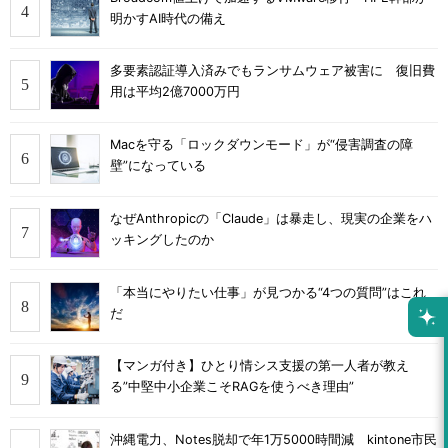
明かすAI時代の備え
多要素認証導入済みでもランサムウェア被害に 復旧費
用は平均2億7000万円
Macを守る「ロックダウンモード」が“侵害調査の障
壁”になっている
なぜAnthropicの「Claude」は暴走し、現実の企業をハ
ッキングしたのか
「本当にやりたい仕事」が見つかる“4つの質問”はこれ
だ
【マンガ付き】ひとり情シス支援の第一人者が教え
る”中堅中小企業こそRAGを使うべき理由”
沖縄電力、Notes脱却で年1万5000時間減 kintone市民