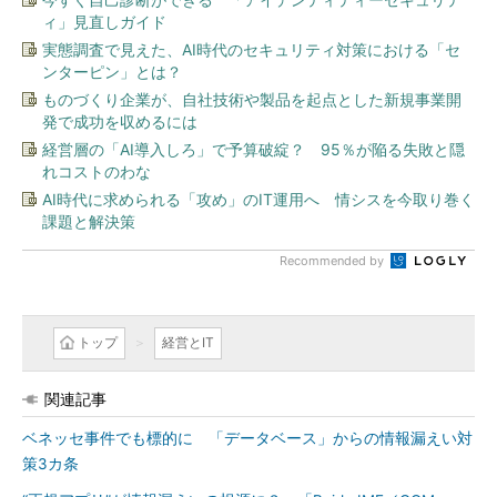
ィ」見直しガイド
実態調査で見えた、AI時代のセキュリティ対策における「セ
ンターピン」とは？
ものづくり企業が、自社技術や製品を起点とした新規事業開
発で成功を収めるには
経営層の「AI導入しろ」で予算破綻？ 95％が陥る失敗と隠
れコストのわな
AI時代に求められる「攻め」のIT運用へ 情シスを今取り巻く
課題と解決策
Recommended by
トップ
経営とIT
関連記事
ベネッセ事件でも標的に 「データベース」からの情報漏えい対
策3カ条