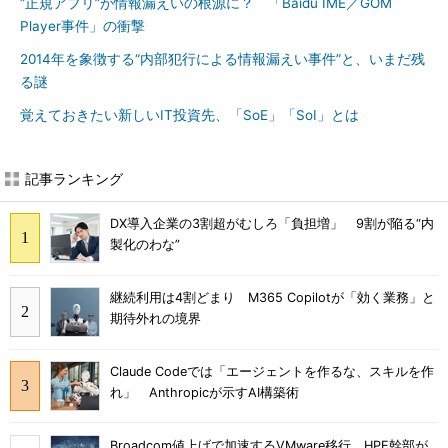
“正規アプリ”が情報漏えいの根源に？ 「Baidu IME／GOM
Player事件」の衝撃
2014年を象徴する“内部犯行による情報漏えい事件”と、いまだ残
る謎
覚えておきたい新しいIT投資先、「SoE」「SoI」とは
記事ランキング
DX導入企業の3割超がむしろ「負担増」 9割が陥る“内
製化のわな”
継続利用は4割どまり M365 Copilotが「効く業務」と
期待外れの境界
Claude Codeでは「エージェントを作るな、スキルを作
れ」 Anthropicが示すAI構築術
Broadcom値上げで加速するVMware移行 HPE幹部が