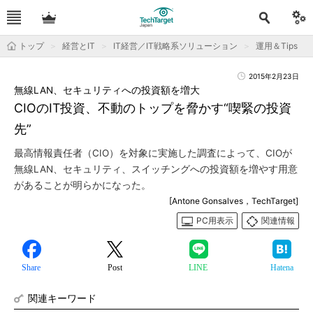
トップ
経営とIT
IT経営／IT戦略系ソリューション
運用＆Tips
2015年2月23日
無線LAN、セキュリティへの投資額を増大
CIOのIT投資、不動のトップを脅かす“喫緊の投資
先”
最高情報責任者（CIO）を対象に実施した調査によって、CIOが
無線LAN、セキュリティ、スイッチングへの投資額を増やす用意
があることが明らかになった。
[Antone Gonsalves，TechTarget]
PC用表示
関連情報
Share
Post
LINE
Hatena
関連キーワード