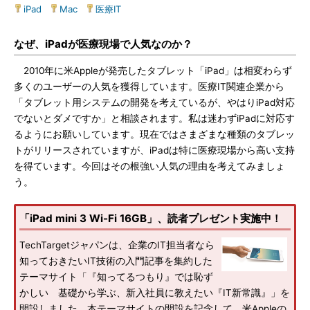
iPad
|
Mac
|
医療IT
なぜ、iPadが医療現場で人気なのか？
2010年に米Appleが発売したタブレット「iPad」は相変わらず
多くのユーザーの人気を獲得しています。医療IT関連企業から
「タブレット用システムの開発を考えているが、やはりiPad対応
でないとダメですか」と相談されます。私は迷わずiPadに対応す
るようにお願いしています。現在ではさまざまな種類のタブレッ
トがリリースされていますが、iPadは特に医療現場から高い支持
を得ています。今回はその根強い人気の理由を考えてみましょ
う。
「iPad mini 3 Wi-Fi 16GB」、読者プレゼント実施中！
TechTargetジャパンは、企業のIT担当者なら
知っておきたいIT技術の入門記事を集約した
テーマサイト「『知ってるつもり』では恥ず
かしい 基礎から学ぶ、新入社員に教えたい『IT新常識』」を
開設しました。本テーマサイトの開設を記念して、米Appleの