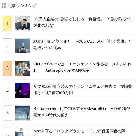
記事ランキング
DX導入企業の3割超がむしろ「負担増」 9割が陥る“内
製化のわな”
継続利用は4割どまり M365 Copilotが「効く業務」と
期待外れの境界
Claude Codeでは「エージェントを作るな、スキルを作
れ」 Anthropicが示すAI構築術
多要素認証導入済みでもランサムウェア被害に 復旧費
用は平均2億7000万円
Broadcom値上げで加速するVMware移行 HPE幹部が
明かすAI時代の備え
Macを守る「ロックダウンモード」が“侵害調査の障