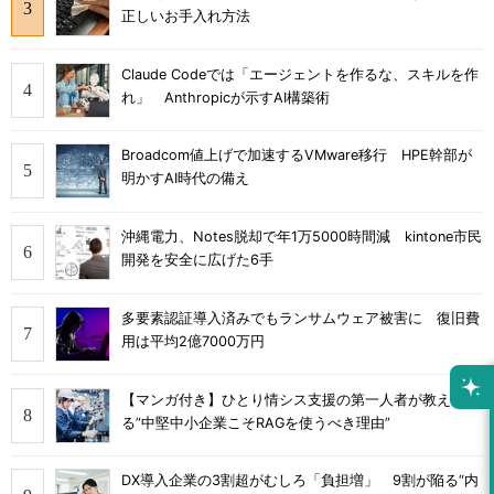
正しいお手入れ方法
Claude Codeでは「エージェントを作るな、スキルを作
れ」 Anthropicが示すAI構築術
Broadcom値上げで加速するVMware移行 HPE幹部が
明かすAI時代の備え
沖縄電力、Notes脱却で年1万5000時間減 kintone市民
開発を安全に広げた6手
多要素認証導入済みでもランサムウェア被害に 復旧費
用は平均2億7000万円
【マンガ付き】ひとり情シス支援の第一人者が教え
る”中堅中小企業こそRAGを使うべき理由”
DX導入企業の3割超がむしろ「負担増」 9割が陥る“内