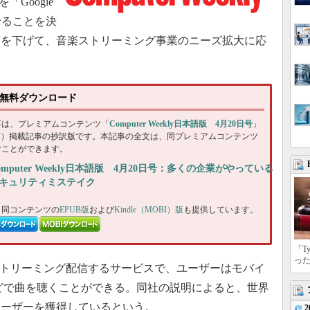
「Google
行させることを決
度を下げて、音楽ストリーミング事業のニーズ拡大に応
0日号無料ダウンロード
事は、プレミアムコンテンツ「
Computer Weekly日本語版 4月20日号
」
DF）掲載記事の抄訳版です。本記事の全文は、同プレミアムコンテンツ
むことができます。
omputer Weekly日本語版 4月20日号：多くの企業がやっている
キュリティミステイク
、同コンテンツの
EPUB版
および
Kindle（MOBI）版
も提供しています。
「T
っ
をストリーミング配信するサービスで、ユーザーはモバイ
どで曲を聴くことができる。同社の説明によると、世界
ブユーザーを獲得しているという。
2