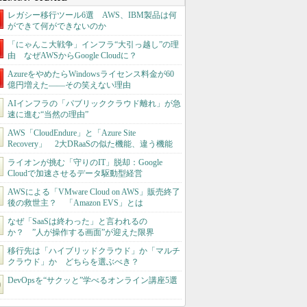
レガシー移行ツール6選 AWS、IBM製品は何
ができて何ができないのか
「にゃんこ大戦争」インフラ“大引っ越し”の理
由 なぜAWSからGoogle Cloudに？
AzureをやめたらWindowsライセンス料金が60
億円増えた――その笑えない理由
AIインフラの「パブリッククラウド離れ」が急
速に進む“当然の理由”
AWS「CloudEndure」と「Azure Site
Recovery」 2大DRaaSの似た機能、違う機能
ライオンが挑む「守りのIT」脱却：Google
Cloudで加速させるデータ駆動型経営
AWSによる「VMware Cloud on AWS」販売終了
後の救世主？ 「Amazon EVS」とは
なぜ「SaaSは終わった」と言われるの
か？ ”人が操作する画面”が迎えた限界
移行先は「ハイブリッドクラウド」か「マルチ
クラウド」か どちらを選ぶべき？
DevOpsを“サクッと”学べるオンライン講座5選