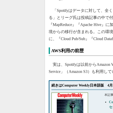
「Spotifyはデータに対して、
る」とリーグ氏は投稿記事の中で付け
『MapReduce』『Apache 
境からの移行が含まれる。この環
に、『Cloud Pub/Sub』『Clou
AWS利用の前歴
実は、Spotifyは以前からAmazon Web 
Service」（Amazon S3）も利用し
続きはComputer Weekly日本語版 4
本記
C
セ