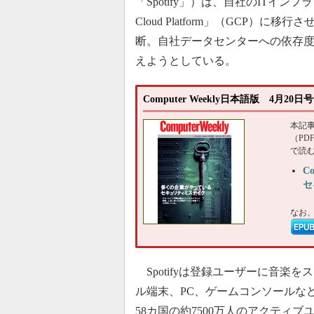
「Spotify」）は、自社のITインフラを
Cloud Platform」（GCP）に移
断。自社データセンターへの依存
えようとしている。
Computer Weekly日本語版 4月2
本記
（P
で読
C
セ
なお
Spotifyは登録ユーザーに音楽
ル端末、PC、ゲームコンソールな
58カ国の約7500万人のアクティ