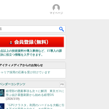
マイページ
00点以上の技術資料や導入事例など、IT導入の課
解決に役立つ情報を入手できます。
アイティメディアからのお知らせ
キャリア採用の応募を受け付けています
ベンダーコンテンツ
PR
経理部の懸案事項も次々に解消 東京ガスに
学ぶ会計基盤刷新から始める経理DX
(2026/3/19)
「GPUクラスタ」利用のハードルを大幅に引