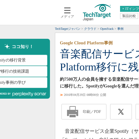
ITイン
製品比較
メディア
クラウド
エンタープライズ
ERP
仮想化
TechTargetジャパン
クラウド
OpenStack
事例
データ分析
サーバ＆ストレージ
Google Cloud Platform事例
CX
スマートモバイル
ココ知り！
音楽配信サービスSpo
情報系システム
ネットワーク
otifyの移行背景
Platform移行に
システム運用管理
CP移行の技術課題
約7500万人の会員を擁する音楽配信サービスSp
otify事例の学び
に移行した。SpotifyがGoogleを
≫
2016年04月29日 08時00分 公開
印刷／PDF
音楽配信サービス企業Spotify（