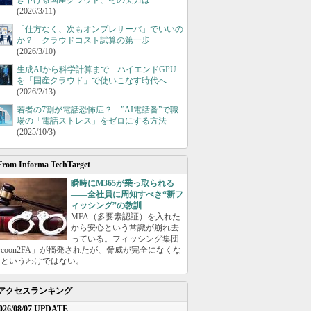
き下げる国産クラウド、その実力は
(2026/3/11)
「仕方なく、次もオンプレサーバ」でいいの
か？ クラウドコスト試算の第一歩
(2026/3/10)
生成AIから科学計算まで ハイエンドGPU
を「国産クラウド」で使いこなす時代へ
(2026/2/13)
若者の7割が電話恐怖症？ ”AI電話番”で職
場の「電話ストレス」をゼロにする方法
(2025/10/3)
From Informa TechTarget
瞬時にM365が乗っ取られる
――全社員に周知すべき“新フ
ィッシング”の教訓
MFA（多要素認証）を入れた
から安心という常識が崩れ去
っている。フィッシング集団
ycoon2FA」が摘発されたが、脅威が完全になくな
たというわけではない。
アクセスランキング
026/08/07 UPDATE