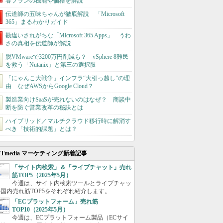
各プランの機能や価格を解説
伝道師の五味ちゃんが徹底解説 「Microsoft
365」まるわかりガイド
勘違いされがちな「Microsoft 365 Apps」 うわ
さの真相を伝道師が解説
脱VMwareで3200万円削減も？ vSphere 8難民
を救う「Nutanix」と第三の選択肢
「にゃんこ大戦争」インフラ“大引っ越し”の理
由 なぜAWSからGoogle Cloud？
製造業向けSaaSが売れないのはなぜ？ 商談中
断を防ぐ営業改革の秘訣とは
ハイブリッド／マルチクラウド移行時に解消す
べき「技術的課題」とは？
ITmedia マーケティング新着記事
「サイト内検索」＆「ライブチャット」売れ
筋TOP5（2025年5月）
今週は、サイト内検索ツールとライブチャッ
国内売れ筋TOP5をそれぞれ紹介します。
「ECプラットフォーム」売れ筋
TOP10（2025年5月）
今週は、ECプラットフォーム製品（ECサイ