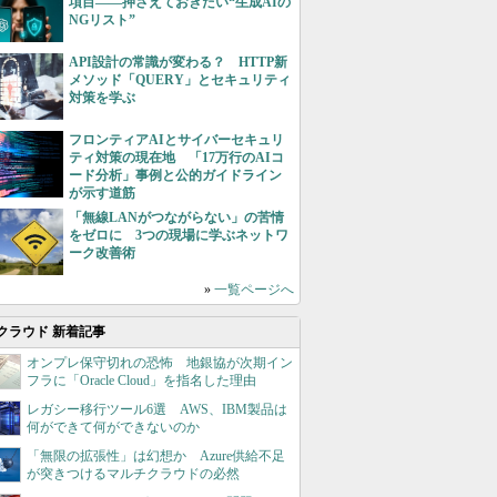
項目――押さえておきたい“生成AIの
NGリスト”
API設計の常識が変わる？ HTTP新
メソッド「QUERY」とセキュリティ
対策を学ぶ
フロンティアAIとサイバーセキュリ
ティ対策の現在地 「17万行のAIコ
ード分析」事例と公的ガイドライン
が示す道筋
「無線LANがつながらない」の苦情
をゼロに 3つの現場に学ぶネットワ
ーク改善術
»
一覧ページへ
クラウド 新着記事
オンプレ保守切れの恐怖 地銀協が次期イン
フラに「Oracle Cloud」を指名した理由
レガシー移行ツール6選 AWS、IBM製品は
何ができて何ができないのか
「無限の拡張性」は幻想か Azure供給不足
が突きつけるマルチクラウドの必然