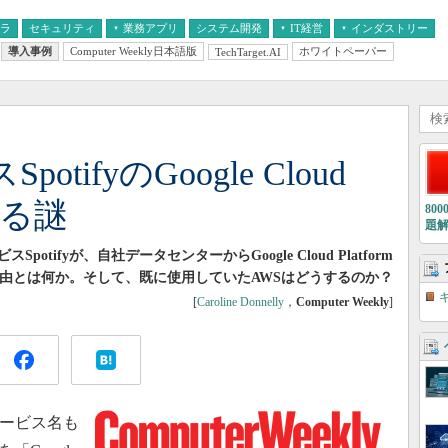
フラ
セキュリティ
業務アプリ
システム開発
IT経営
インダストリー
導入事例
Computer Weekly日本語版
ホワイトペーパー
TechTarget.AI
AI
経営とIT
医療IT
中堅・中小企業とIT
教育IT
tifyのGoogle Cloud
残る謎
80
題
otifyが、自社データセンターからGoogle Cloud Platform
選んだ理由とは何か。そして、既に使用していたAWSはどうするのか？
[
Caroline Donnelly
，
Computer Weekly
]
サービス名も