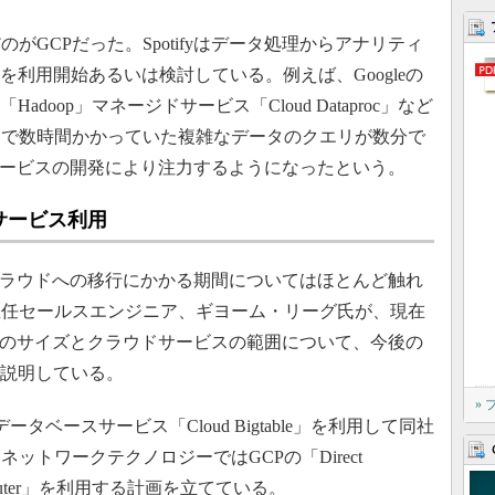
GCPだった。Spotifyはデータ処理からアナリティ
スを利用開始あるいは検討している。例えば、Googleの
Hadoop」マネージドサービス「Cloud Dataproc」など
まで数時間かかっていた複雑なデータのクエリが数分で
は新サービスの開発により注力するようになったという。
サービス利用
がクラウドへの移行にかかる期間についてはほとんど触れ
主任セールスエンジニア、ギヨーム・リーグ氏が、現在
るタスクのサイズとクラウドサービスの範囲について、今後の
で説明している。
»
NoSQLデータベースサービス「Cloud Bigtable」を利用して同社
ットワークテクノロジーではGCPの「Direct
ud Router」を利用する計画を立てている。