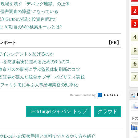
レポート
【PR】
監視でインシデントを防げるのか
ラブルを防ぎ着実に進めるための3つのス...
東京ガスの事例に学ぶ監視体制刷新のコツ
BI証券が選んだ統合オブザーバビリティ実践
 フェリシモに学ぶ人事給与業務の効率化
Recommended by
TechTargetジャパン トップ
クラウド
トの
dやExcelへの変換手順と無料でできるやり方を紹介