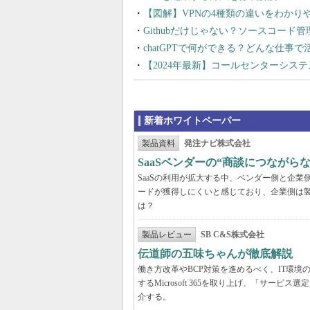
【図解】VPNの4種類の違いをわか
Githubだけじゃない？ソースコード
chatGPTで何ができる？どんな仕事
【2024年最新】コールセンターシス
新着ホワイトペーパー
製品資料
発注ナビ株式会社
SaaSベンダーの“商談につなが
SaaSの利用が拡大する中、ベンダー側と企
ードが獲得しにくいと感じており、企業側は
は？
製品レビュー
SB C&S株式会社
伝道師の五味ちゃんが徹底解説 「Mic
働き方改革やBCP対策を進めるべく、IT環
するMicrosoft 365を取り上げ、「サ
介する。