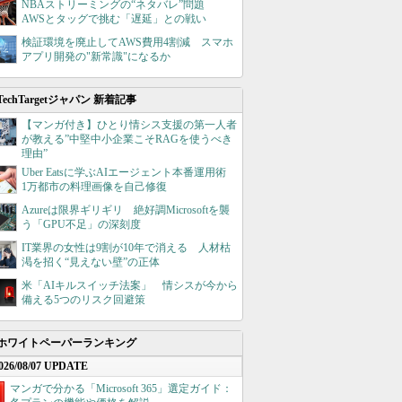
NBAストリーミングの“ネタバレ”問題
AWSとタッグで挑む「遅延」との戦い
検証環境を廃止してAWS費用4割減 スマホ
アプリ開発の"新常識"になるか
TechTargetジャパン 新着記事
【マンガ付き】ひとり情シス支援の第一人者
が教える”中堅中小企業こそRAGを使うべき
理由”
Uber Eatsに学ぶAIエージェント本番運用術
1万都市の料理画像を自己修復
Azureは限界ギリギリ 絶好調Microsoftを襲
う「GPU不足」の深刻度
IT業界の女性は9割が10年で消える 人材枯
渇を招く“見えない壁”の正体
米「AIキルスイッチ法案」 情シスが今から
備える5つのリスク回避策
ホワイトペーパーランキング
026/08/07 UPDATE
マンガで分かる「Microsoft 365」選定ガイド：