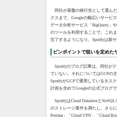
同社が基盤の移行先として選んだのが
クスまで、Googleの幅広いサービ
データ分析サービス「BigQuery」や「
のツールを利用することで、これ
完了するようになり、Spotify
ピンポイントで狙いを定めた
Spotifyのブログ記事は、同社
ていない。それについてはGCPの
SpotifyがGCPで運用してい
計画を含めてGoogleの公式ブログ
SpotifyはCloud Datastoreと
のストレージ要件を満たし、さらにネ
Peering」「Cloud VPN」「Clo