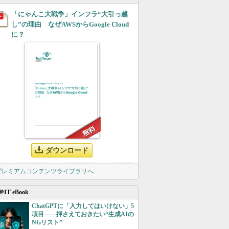
「にゃんこ大戦争」インフラ“大引っ越
し”の理由 なぜAWSからGoogle Cloud
に？
ダウンロード
 プレミアムコンテンツライブラリへ
＠IT eBook
ChatGPTに「入力してはいけない」5
項目――押さえておきたい“生成AIの
NGリスト”