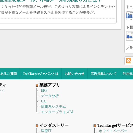
なくなった標的型攻撃メール被害。このような攻撃によるインシデントや
トの
業員が不審なメールを見破るスキルを習得することが重要だ。
ト構
／B
くあるご質問
TechTargetジャパンとは
お問い合わせ
広告掲載について
利用規
ティ
業務アプリ
ティ
ERP
データ分析
CX
情報系システム
エンタープライズAI
インダストリー
TechTargetサービ
医療IT
ホワイトペーパー