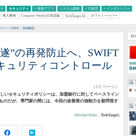
フラ
セキュリティ
業務アプリ
システム開発
IT経営
インダストリー
導入事例
Computer Weekly日本語版
ホワイトペーパー
TechTarget.AI
AI
経営とIT
医療IT
中堅・中小企業とIT
教育IT
シー／GDPR
技術解説
遂”の再発防止へ、SWIFT
キュリティコントロール
80
題
（1/2 ページ）
の新しいセキュリティポリシーは、加盟銀行に対してベースライン
ものだが、専門家の間には、今回の改善策の強制力を疑問視す
[
Michael Heller
，
TechTarget
]