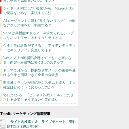
導入効果を高めるためのポイント
シャドーAI対策は“可視化”から Microsoft 365
で現場を止めずに実現する方法
AIエージェントに潜む“見えないリスク”、過剰
なアクセス権をどう制御する？
SASEは高機能すぎる？ 今求められるシンプ
ルなネットワーク＆セキュリティとは
今すぐ自己診断ができる 「アイデンティティ
ーセキュリティ」見直しガイド
Webアプリの脆弱性診断はAIでもっと楽にな
る 内製化を成功に導く3つのステップ
ドラマで分かる、標的型攻撃メールの被害を受
ける企業と回避できる企業の分岐点
熊本城マラソンが顔認証システムを導入、本人
確認はどのように変わったのか？
5分で分かる、「ビジネス詐欺メール」にだま
される企業とそうでない企業の違い
ITmedia マーケティング新着記事
「サイト内検索」＆「ライブチャット」売れ
筋TOP5（2025年5月）