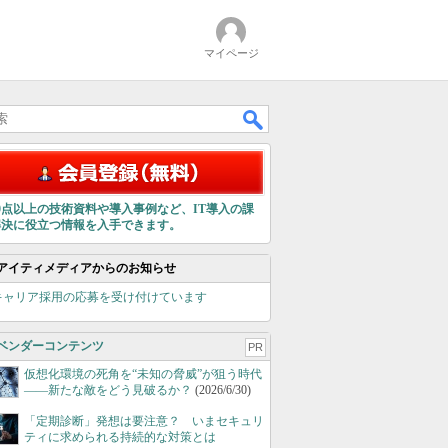
マイページ
00点以上の技術資料や導入事例など、IT導入の課
解決に役立つ情報を入手できます。
アイティメディアからのお知らせ
キャリア採用の応募を受け付けています
ベンダーコンテンツ
PR
仮想化環境の死角を“未知の脅威”が狙う時代
――新たな敵をどう見破るか？
(2026/6/30)
「定期診断」発想は要注意？ いまセキュリ
ティに求められる持続的な対策とは