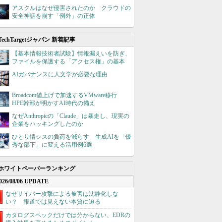
アスクルはなぜ侵害されたのか クラウドの
安全神話を崩す「例外」の正体
TechTargetジャパン 新着記事
【基本情報技術者試験】情報漏えいを防ぎ、
ファイルを保護する「アクセス権」の基本
AIガバナンスに人文学が必要な理由
Broadcom値上げで加速するVMware移行
HPE幹部が明かすAI時代の備え
なぜAnthropicの「Claude」は暴走し、現実の
企業をハッキングしたのか
ひとり情シスの負荷を減らす 生成AIを「優
秀な部下」に変える活用例6選
ホワイトペーパーランキング
026/08/06 UPDATE
なぜサイバー攻撃による被害は沈静化しな
い？ 報道では見えない本質に迫る
カタログスペックだけでは分からない、EDRの