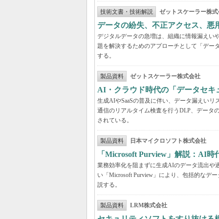
技術文書・技術解説
ゼットスケーラー株式
データの紛失、不正アクセス、悪
デジタルデータの急増は、組織に情報漏えい
題を解決するためのアプローチとして「デー
する。
製品資料
ゼットスケーラー株式会社
AI・クラウド時代の「データセ
生成AIやSaaSの普及に伴い、データ漏え
通信のリアルタイム検査を行うDLP、データ
されている。
製品資料
日本マイクロソフト株式会社
「Microsoft Purview」
業務効率化を阻まずに生成AIのデータ流出や過剰
い「Microsoft Purview」により、
説する。
製品資料
LRM株式会社
セキュリティソフトをすり抜ける