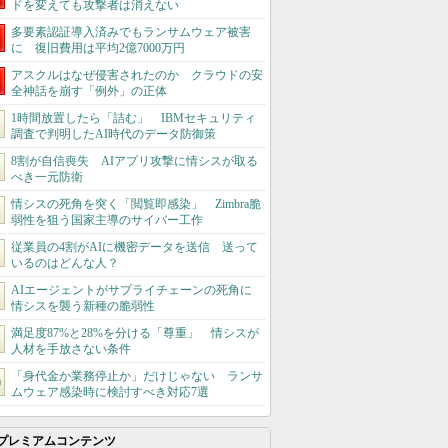
ドを変えても攻撃者は消えない
多要素認証導入済みでもランサムウェア被害
に 復旧費用は平均2億7000万円
アスクルはなぜ侵害されたのか クラウドの安
全神話を崩す「例外」の正体
1時間放置したら「詰む」 IBMセキュリティ
調査で判明したAI時代のデータ防御策
8割が自信喪失 AIアプリ攻撃に情シスが取る
べき一元防衛
情シスの死角を突く「閲覧即感染」 Zimbra脆
弱性を狙う国家主導のサイバー工作
従業員の4割がAIに機密データを送信 送って
いるのはどんな人？
AIエージェントがサプライチェーンの死角に
情シスを襲う新種の脆弱性
満足度87%と28%を分ける「尊重」 情シスが
人材を手放さない条件
「身代金か業務停止か」だけじゃない ランサ
ムウェア感染時に検討すべき対応7選
プレミアムコンテンツ