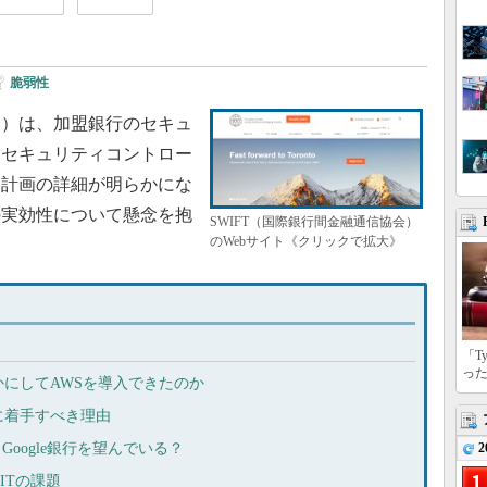
脆弱性
会）は、加盟銀行のセキュ
ンセキュリティコントロー
、計画の詳細が明らかにな
の実効性について懸念を抱
SWIFT（国際銀行間金融通信協会）
のWebサイト《クリックで拡大》
「T
っ
にしてAWSを導入できたのか
に着手すべき理由
＆Google銀行を望んでいる？
2
ITの課題