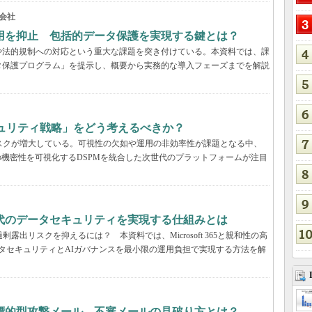
会社
用を抑止 包括的データ保護を実現する鍵とは？
や法的規制への対応という重大な課題を突き付けている。本資料では、課
タ保護プログラム」を提示し、概要から実務的な導入フェーズまでを解説
キュリティ戦略」をどう考えるべきか？
いリスクが増大している。可視性の欠如や運用の非効率性が課題となる中、
の機密性を可視化するDSPMを統合した次世代のプラットフォームが注目
解説：AI時代のデータセキュリティを実現する仕組みとは
露出リスクを抑えるには？ 本資料では、Microsoft 365と親和性の高
包括的なデータセキュリティとAIガバナンスを最小限の運用負担で実現する方法を解
標的型攻撃メール、不審メールの見破り方とは？