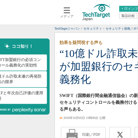
ITイン
製品比較
メディア
クラウド
エンタープライズ
ERP
仮想化
TechTargetジャパン
セキュリティ
セキュリティ規格／ポリ
データ分析
サーバ＆ストレージ
効果を疑問視する声も
CX
スマートモバイル
ココ知り！
“10億ドル詐取未
情報系システム
ネットワーク
WIFT加盟銀行の必須コン
が加盟銀行のセ
システム運用管理
ロール義務化の実効性
義務化
0億ドル詐取未遂の再発防
策の限界
SCFと年次自己評価の運用
SWIFT（国際銀行間金融通信協会）
態
セキュリティコントロールを義務付ける
る声もある。
≫
2016年10月05日 15時00分 公開
印刷／PDF