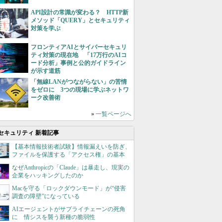
API設計の常識が変わる？ HTTP新
メソッド「QUERY」とセキュリティ
対策を学ぶ
フロンティアAIとサイバーセキュリ
ティ対策の現在地 「17万行のAIコ
ード分析」事例と公的ガイドライン
が示す道筋
「無線LANがつながらない」の苦情
をゼロに 3つの現場に学ぶネットワ
ーク改善術
»
一覧ページへ
セキュリティ 新着記事
【基本情報技術者試験】情報漏えいを防ぎ、
ファイルを保護する「アクセス権」の基本
なぜAnthropicの「Claude」は暴走し、現実の
企業をハッキングしたのか
Macを守る「ロックダウンモード」が“侵害
調査の障壁”になっている
AIエージェントがサプライチェーンの死角
に 情シスを襲う新種の脆弱性