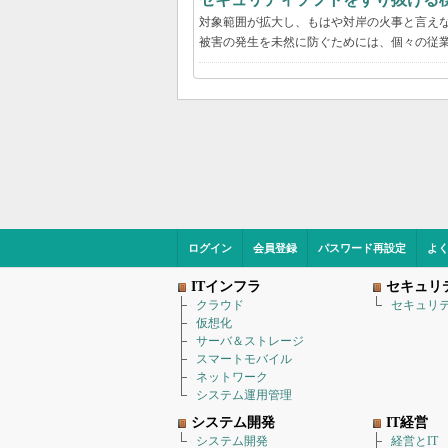
対象範囲が拡大し、もはや対岸の火事と言え
被害の発生を未然に防ぐためには、個々の従
ログイン
会員登録
パスワード再設定
よ
ITインフラ
セキュリ
クラウド
セキュリ
仮想化
サーバ＆ストレージ
スマートモバイル
ネットワーク
システム運用管理
システム開発
IT経営
システム開発
経営とIT