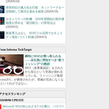
(2026/6/24)
障害対応の属人化を打破 ネットワークを一
括制御して復旧を速める秘策
(2026/6/19)
セキュリティの転機 2026年度開始の新評価
制度が求める「復旧能力」の実現法は
(2026/6/5)
新規導入はなし M365フル活用でセキュリ
ティ強化×コスト削減
(2026/6/3)
From Informa TechTarget
瞬時にM365が乗っ取られる
――全社員に周知すべき“新フ
ィッシング”の教訓
MFA（多要素認証）を入れた
から安心という常識が崩れ去
っている。フィッシング集団
ycoon2FA」が摘発されたが、脅威が完全になくな
たというわけではない。
アクセスランキング
026/08/06 UPDATE
Microsoft 365の知られざる5つの裏口 パスワー