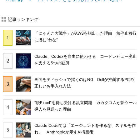
記事ランキング
「にゃんこ大戦争」がAWSを脱出した理由 無停止移行
に潜む“わな”
Claude、Codexを自由に使わせる コードレビュー廃止
を支える5つの勘所
画面をティッシュで拭くのはNG Dellが推奨するPCの
正しいお手入れ方法
“脱Excel”を待ち受ける乱立問題 カカクコムが新ツール
導入を見送った理由
Claude Codeでは「エージェントを作るな、スキルを作
れ」 Anthropicが示すAI構築術