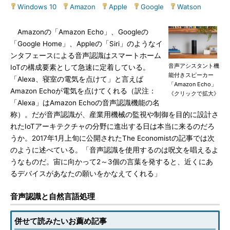
Windows 10
|
Amazon
|
Apple
|
Google
|
Watson
Amazonの「Amazon Echo」、Googleの
「Google Home」、Appleの「Siri」のようなイ
ンタフェースによる音声認識はスマートホーム
音声アシスタント機
IoTの構成要素として急速に定着している。
能付きスピーカー
「Alexa、寝室の電気を点けて」と言えば
「Amazon Echo」
Amazon Echoが電気を点けてくれる（訳注：
《クリックで拡大》
「Alexa」はAmazon Echoの音声認識機能の名
称）。だが音声認識が、産業用機械の監視や制御を目的に設計さ
れたIoTアーキテクチャの分野に進出する日は本当に来るのだろ
うか。2017年1月上旬に公開されたThe Economistの記事では次
のように述べている。「音声認識を使用するのは呪文を唱えるよ
うなものだ。宙に向かって2～3個の言葉を発すると、近くにあ
るデバイスがあなたの願いをかなえてくれる」
音声認識と自然言語処理
併せて読みたいお薦め記事