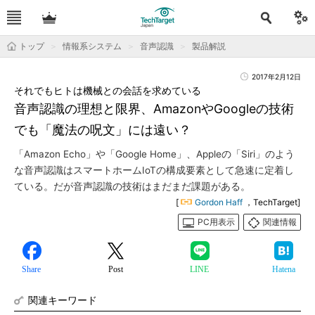
トップ
情報系システム
音声認識
製品解説
2017年2月12日
それでもヒトは機械との会話を求めている
音声認識の理想と限界、AmazonやGoogleの技術
でも「魔法の呪文」には遠い？
「Amazon Echo」や「Google Home」、Appleの「Siri」のよう
な音声認識はスマートホームIoTの構成要素として急速に定着し
ている。だが音声認識の技術はまだまだ課題がある。
[
Gordon Haff
，TechTarget]
PC用表示
関連情報
Share
Post
LINE
Hatena
関連キーワード