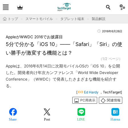
トップ
スマートモバイル
タブレット端末
製品解説
2016年6月26日
AppleがWWDC 2016でお披露目
5分で分かる「iOS 10」――「Safari」「Siri」の使
い勝手が激変する機能とは？
（1/2 ページ）
Appleは、2016年6月14日に次期モバイルOSの「iOS 10」を公開
した。開発者向け年次カンファレンス「World Wide Developer
Conference」（WWDC）で発表したさまざまな機能を紹介す
る。
[
Ed Hardy
，TechTarget]
PC用表示
関連情報
Share
Post
LINE
Hatena