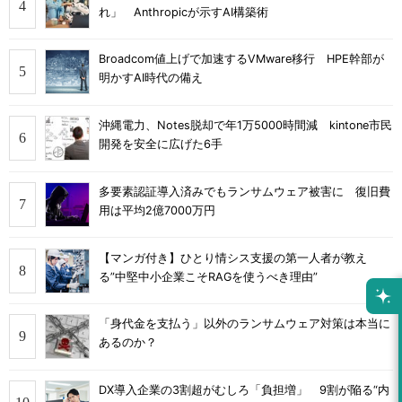
れ」 Anthropicが示すAI構築術
Broadcom値上げで加速するVMware移行 HPE幹部が
明かすAI時代の備え
沖縄電力、Notes脱却で年1万5000時間減 kintone市民
開発を安全に広げた6手
多要素認証導入済みでもランサムウェア被害に 復旧費
用は平均2億7000万円
【マンガ付き】ひとり情シス支援の第一人者が教え
る”中堅中小企業こそRAGを使うべき理由”
「身代金を支払う」以外のランサムウェア対策は本当に
あるのか？
DX導入企業の3割超がむしろ「負担増」 9割が陥る“内