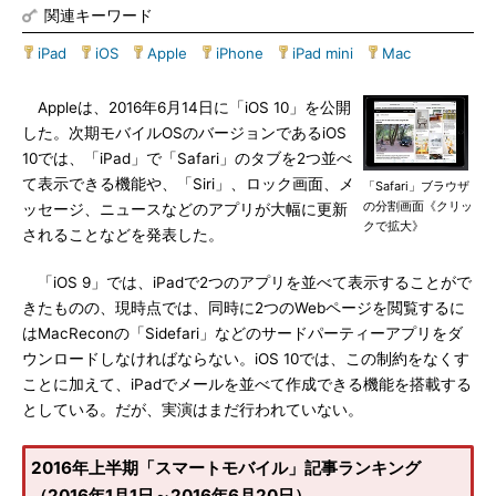
関連キーワード
iPad
|
iOS
|
Apple
|
iPhone
|
iPad mini
|
Mac
Appleは、2016年6月14日に「iOS 10」を公開
した。次期モバイルOSのバージョンであるiOS
10では、「iPad」で「Safari」のタブを2つ並べ
て表示できる機能や、「Siri」、ロック画面、メ
「Safari」ブラウザ
の分割画面《クリッ
ッセージ、ニュースなどのアプリが大幅に更新
クで拡大》
されることなどを発表した。
「iOS 9」では、iPadで2つのアプリを並べて表示することがで
きたものの、現時点では、同時に2つのWebページを閲覧するに
はMacReconの「Sidefari」などのサードパーティーアプリをダ
ウンロードしなければならない。iOS 10では、この制約をなくす
ことに加えて、iPadでメールを並べて作成できる機能を搭載する
としている。だが、実演はまだ行われていない。
2016年上半期「スマートモバイル」記事ランキング
（2016年1月1日～2016年6月20日）