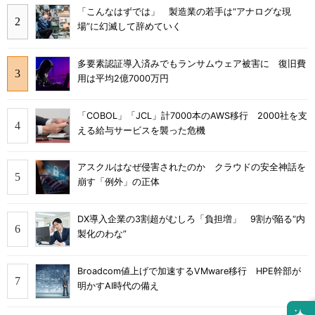
「こんなはずでは」 製造業の若手は“アナログな現
場”に幻滅して辞めていく
多要素認証導入済みでもランサムウェア被害に 復旧費
用は平均2億7000万円
「COBOL」「JCL」計7000本のAWS移行 2000社を支
える給与サービスを襲った危機
アスクルはなぜ侵害されたのか クラウドの安全神話を
崩す「例外」の正体
DX導入企業の3割超がむしろ「負担増」 9割が陥る“内
製化のわな”
Broadcom値上げで加速するVMware移行 HPE幹部が
明かすAI時代の備え