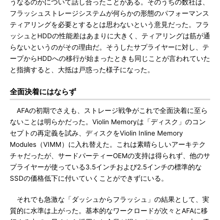
うなるのかについて話し合ったことがある。そのうちの数社は、
フラッシュストレージシステムが何らかの形態のパフォーマンス
ティアリングを必要とするとは思わないという意見だった。フラ
ッシュとHDDの性能差はあまりに大きく、ティアリングは筋が通
らないというのがその理由だ。そうしたサプライヤーに対し、テ
ープからHDDへの移行が始まったときも同じことが言われていた
と指摘すると、大抵は戸惑った様子になった。
全面決着にはならず
AFAの初期でさえも、ストレージ戦争がこれで全面決着に至ら
ないことは明らかだった。Violin Memoryは「ディスク」のコン
セプトの再定義を試み、ディスクをViolin Inline Memory
Modules（VIMM）に入れ替えた。これは素晴らしいアーキテク
チャだったが、サードパーティーOEMの支持は得られず、他のサ
プライヤーが使っている3.5インチおよび2.5インチの標準的な
SSDの価格低下に付いていくことができずにいる。
それでも急激な「ダッシュからフラッシュ」の結果として、実
質的に水準は上がった。基本的なワークロードが次々とAFAに移