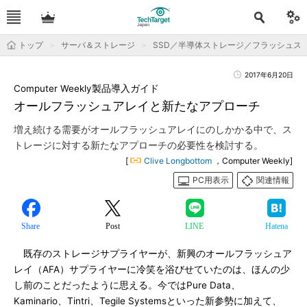
トップ
サーバ＆ストレージ
SSD／半導体ストレージ／フラッシュス
2017年6月20日
Computer Weekly製品導入ガイド
オールフラッシュアレイと新たなアプローチ
増え続ける需要がオールフラッシュアレイにのしかかる中で、ス
トレージに対する新たなアプローチの必要性を検討する。
[
Clive Longbottom
，Computer Weekly]
PC用表示
関連情報
Share
Post
LINE
Hatena
既存のストレージサプライヤーが、新興のオールフラッシュア
レイ（AFA）サプライヤーに冷笑を浴びせていたのは、ほんの少
し前のことだったように思える。今ではPure Data、
Kaminario、Tintri、Tegile Systemsといった新参勢に加えて、