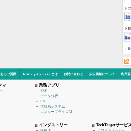
トの
ト構
／B
くあるご質問
TechTargetジャパンとは
お問い合わせ
広告掲載について
利用規
ティ
業務アプリ
ティ
ERP
データ分析
CX
情報系システム
エンタープライズAI
インダストリー
TechTargetサービ
医療IT
ホワイトペーパー