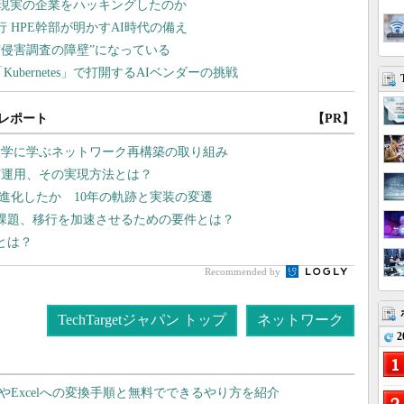
レポート
【PR】
大学に学ぶネットワーク再構築の取り組み
灯運用、その実現方法とは？
どう進化したか 10年の軌跡と実装の変遷
課題、移行を加速させるための要件とは？
筋とは？
Recommended by
TechTargetジャパン トップ
ネットワーク
2
dやExcelへの変換手順と無料でできるやり方を紹介