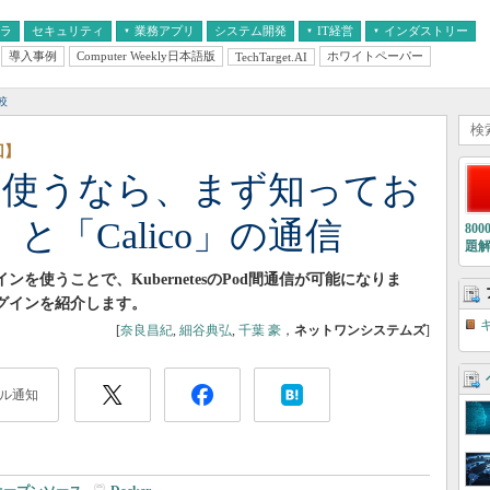
フラ
セキュリティ
業務アプリ
システム開発
IT経営
インダストリー
導入事例
Computer Weekly日本語版
ホワイトペーパー
TechTarget.AI
AI
経営とIT
医療IT
中堅・中小企業とIT
教育IT
較
回】
es」を使うなら、まず知ってお
l」と「Calico」の通信
80
題
を使うことで、KubernetesのPod間通信が可能になりま
グインを紹介します。
[
奈良昌紀
,
細谷典弘
,
千葉 豪
，
ネットワンシステムズ
]
ル通知