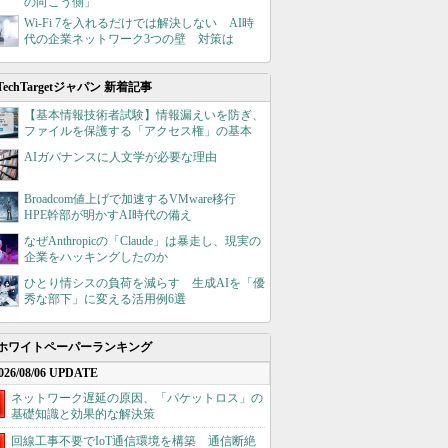
の向こう側」
Wi-Fi 7を入れるだけでは解決しない AI時
代の企業ネットワーク3つの壁 対策は
TechTargetジャパン 新着記事
【基本情報技術者試験】情報漏えいを防ぎ、
ファイルを保護する「アクセス権」の基本
AIガバナンスに人文学が必要な理由
Broadcom値上げで加速するVMware移行
HPE幹部が明かすAI時代の備え
なぜAnthropicの「Claude」は暴走し、現実の
企業をハッキングしたのか
ひとり情シスの負荷を減らす 生成AIを「優
秀な部下」に変える活用例6選
ホワイトペーパーランキング
026/08/06 UPDATE
ネットワーク遅延の原因、「パケットロス」の
基礎知識と効果的な解決策
回線工事不要でIoT通信環境を構築 通信断絶