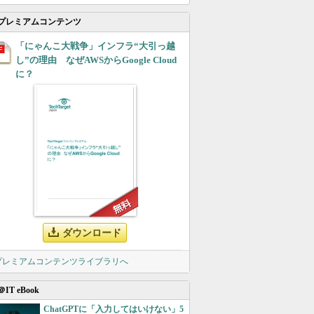
プレミアムコンテンツ
「にゃんこ大戦争」インフラ“大引っ越
し”の理由 なぜAWSからGoogle Cloud
に？
ダウンロード
 プレミアムコンテンツライブラリへ
＠IT eBook
ChatGPTに「入力してはいけない」5