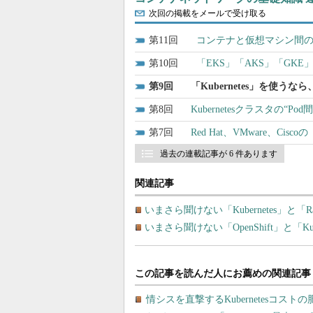
次回の掲載をメールで受け取る
11
コンテナと仮想マシン間の通信
10
「EKS」「AKS」「GKE
9
「Kubernetes」を使うな
8
Kubernetesクラスタの“P
7
Red Hat、VMware、Cis
過去の連載記事が 6 件あります
関連記事
いまさら聞けない「Kubernetes」と「R
いまさら聞けない「OpenShift」と「K