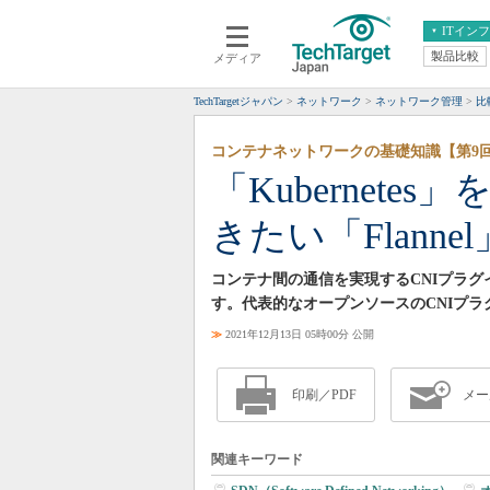
ITイン
製品比較
メディア
クラウド
エンタープライズ
ERP
仮想化
TechTargetジャパン
ネットワーク
ネットワーク管理
比
データ分析
サーバ＆ストレージ
コンテナネットワークの基礎知識【第9
CX
スマートモバイル
「Kubernet
情報系システム
ネットワーク
きたい「Flanne
システム運用管理
コンテナ間の通信を実現するCNIプラグイン
す。代表的なオープンソースのCNIプラ
≫
2021年12月13日 05時00分 公開
印刷／PDF
メー
関連キーワード