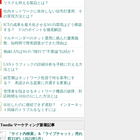
リスクも抑える製品とは？
社内ネットワークに依存しない信号灯運用、そ
の実現方法とは？
ICTの成果を最大化させるWi-Fi環境はどう構築
する？ 3つのポイントを徹底解説
マルチベンダーのネット運用に挑んだ慶應義
塾、短時間で障害調査ができた理由は
無線LANはWi-Fi 7移行で“不要論”払拭か？
LANトラフィックの詳細分析を手軽に行える方
法とは？
経営層はネットワーク投資で何を基準にす
る？ 承認される提案に共通する要素は
管理者を悩ませるネットワーク機器の故障、対
応時間を10分の1にした方法とは
出社したのに接続できず遅刻？ インターネッ
ト回線のトラブルをなくすには
ITmedia マーケティング新着記事
「サイト内検索」＆「ライブチャット」売れ
筋TOP5（2025年5月）