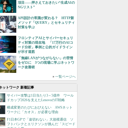
項目――押さえておきたい“生成AIの
NGリスト”
API設計の常識が変わる？ HTTP新
メソッド「QUERY」とセキュリティ
対策を学ぶ
フロンティアAIとサイバーセキュリ
ティ対策の現在地 「17万行のAIコ
ード分析」事例と公的ガイドライン
が示す道筋
「無線LANがつながらない」の苦情
をゼロに 3つの現場に学ぶネットワ
ーク改善術
»
一覧ページへ
ネットワーク 新着記事
サイバー攻撃は1日当たり3～5億件 ワール
ドカップ2026を支えたLenovoのIT戦略
構成変更のたびにおびえない AWSネット
ワークに「カオス」が必要な理由
F1日本GPで「途切れない」大規模通信 ソ
フトバンクとエリクソンが挑んだ「スピード