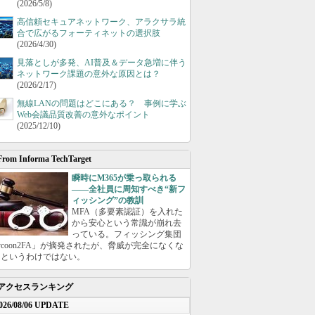
(2026/5/8)
高信頼セキュアネットワーク、アラクサラ統
合で広がるフォーティネットの選択肢
(2026/4/30)
見落としが多発、AI普及＆データ急増に伴う
ネットワーク課題の意外な原因とは？
(2026/2/17)
無線LANの問題はどこにある？ 事例に学ぶ
Web会議品質改善の意外なポイント
(2025/12/10)
From Informa TechTarget
瞬時にM365が乗っ取られる
――全社員に周知すべき“新フ
ィッシング”の教訓
MFA（多要素認証）を入れた
から安心という常識が崩れ去
っている。フィッシング集団
ycoon2FA」が摘発されたが、脅威が完全になくな
たというわけではない。
アクセスランキング
026/08/06 UPDATE