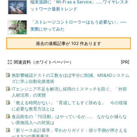
端末追跡に「Wi-Fi as a Service」……ワイヤレスネ
ットワーク最新トレンド
「ストレージコントローラーはもう必要ない」──
実際にやってみた
過去の連載記事が 102 件あります
関連資料（ホワイトペーパー）
[PR]
無影響確認テストの工数をほぼ半分に削減、MS&ADシステム
ズに学ぶ自動化推進術
ITエンジニア不足を解消し採用のミスマッチを防ぐ、「外部
人材活用」の実態
「教える時間がない」「育成してもすぐ辞める」 今の現場
に必要な教育方法とは
食品衛生の「7S活動」はやっているが…… なかなか減らな
い異物混入への対策は
「新リース会計基準」早わかりガイド：借り手側が押さえる
べき3つの重要事項