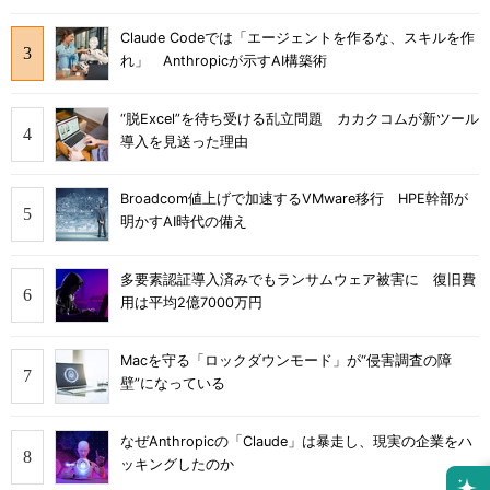
Claude Codeでは「エージェントを作るな、スキルを作
れ」 Anthropicが示すAI構築術
“脱Excel”を待ち受ける乱立問題 カカクコムが新ツール
導入を見送った理由
Broadcom値上げで加速するVMware移行 HPE幹部が
明かすAI時代の備え
多要素認証導入済みでもランサムウェア被害に 復旧費
用は平均2億7000万円
Macを守る「ロックダウンモード」が“侵害調査の障
壁”になっている
なぜAnthropicの「Claude」は暴走し、現実の企業をハ
ッキングしたのか