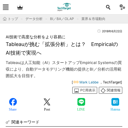
トップ
データ分析
BI／BA／OLAP
業界＆市場動向
2018年6月22日
AI技術で高度な分析をより容易に
Tableauが挑む「拡張分析」とは？ Empiricalの
AI技術で実現へ
Tableauは人工知能（AI）スタートアップEmpirical Systemsの買
収により、自動データモデリング機能の提供とBI／分析の活用範
囲拡大を目指す。
[
Mark Labbe
，TechTarget]
PC用表示
関連情報
Share
Post
LINE
Hatena
関連キーワード