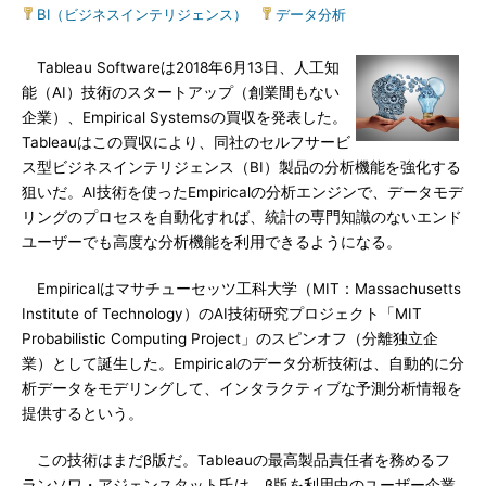
BI（ビジネスインテリジェンス）
|
データ分析
Tableau Softwareは2018年6月13日、人工知
能（AI）技術のスタートアップ（創業間もない
企業）、Empirical Systemsの買収を発表した。
Tableauはこの買収により、同社のセルフサービ
ス型ビジネスインテリジェンス（BI）製品の分析機能を強化する
狙いだ。AI技術を使ったEmpiricalの分析エンジンで、データモデ
リングのプロセスを自動化すれば、統計の専門知識のないエンド
ユーザーでも高度な分析機能を利用できるようになる。
Empiricalはマサチューセッツ工科大学（MIT：Massachusetts
Institute of Technology）のAI技術研究プロジェクト「MIT
Probabilistic Computing Project」のスピンオフ（分離独立企
業）として誕生した。Empiricalのデータ分析技術は、自動的に分
析データをモデリングして、インタラクティブな予測分析情報を
提供するという。
この技術はまだβ版だ。Tableauの最高製品責任者を務めるフ
ランソワ・アジェンスタット氏は、β版を利用中のユーザー企業