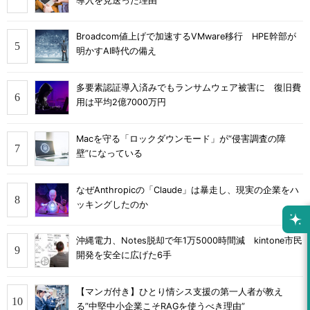
導入を見送った理由
Broadcom値上げで加速するVMware移行 HPE幹部が
明かすAI時代の備え
多要素認証導入済みでもランサムウェア被害に 復旧費
用は平均2億7000万円
Macを守る「ロックダウンモード」が“侵害調査の障
壁”になっている
なぜAnthropicの「Claude」は暴走し、現実の企業をハ
ッキングしたのか
沖縄電力、Notes脱却で年1万5000時間減 kintone市民
開発を安全に広げた6手
【マンガ付き】ひとり情シス支援の第一人者が教え
る”中堅中小企業こそRAGを使うべき理由”