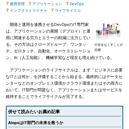
運用管理
|
アプリケーション
|
DevOps
|
インフラストラクチャ
|
ライフサイクル
開発と運用を連携させるDevOpsのIT専門家
は、アプリケーションの展開（デプロイ）と運
用に関連する労力とエラーの削減に注力してい
る。その方法はクローズドループ、ワンタッ
介在をなくすことが
目標
チ、ゼロタッチ、自動化、オーケストレーショ
ン、AI（人工知能）、機械学習など現在も増え続けている。
アプリケーションのライフサイクルは、まず「ビジネスに必要
なITとは何か」を評価することから始まる。最終的にはデータセ
ンターなどのオンプレミス環境かクラウド環境またはその両方に
おいて、IT部門が問題なく、アプリケーションまたはサービスを
維持することでライフサイクルが完了する。
併せて読みたいお薦め記事
AIopsはIT部門の未来を救うか