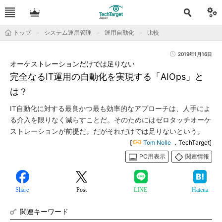
トップ
システム運用管理
運用自動化
比較
2019年1月16日
オーケストレーションだけでは足りない
完全なるIT運用の自動化を実現する「AIOps」と
は？
IT自動化に対する最良かつ最も効率的なアプローチは、人手によ
る介入を限りなく減らすことだ。そのためにはゼロタッチオーケ
ストレーションが前提だ。だがそれだけでは足りないという。
[
Tom Nolle
，TechTarget]
PC用表示
関連情報
Share
Post
LINE
Hatena
関連キーワード