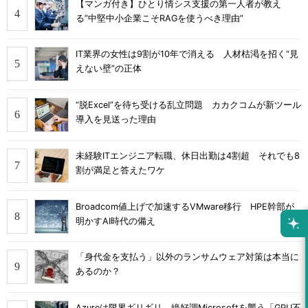
【マンガ付き】ひとり情シス支援の第一人者が教え
る”中堅中小企業こそRAGを使うべき理由”
IT業界の女性は9割が10年で消える 人材枯渇を招く“見
えない壁”の正体
“脱Excel”を待ち受ける乱立問題 カカクコムが新ツール
導入を見送った理由
未経験ITエンジニア転職、休日出勤は4割超 それでも8
割が満足と答えたワケ
Broadcom値上げで加速するVMware移行 HPE幹部が
明かすAI時代の備え
「身代金を支払う」以外のランサムウェア対策は本当に
あるのか？
Azureは限界ギリギリ 絶好調Microsoftを襲う「GPU不