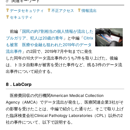
関連キーワード
データセキュリティ
|
不正アクセス
|
情報流出
|
セキュリティ
前編「
国民の約7割相当の個人情報が流出した
ブルガリア、犯人は20歳の青年
」と中編「
Citrix
も被害 医療や金融も狙われた2019年のデータ
流出事件
」の2回で、2019年7月中旬までに発生
した同年の10大データ流出事件のうち7件を取り上げた。後編
は、トヨタ自動車が被害を受けた事件など、残る3件のデータ流
出事件について紹介する。
8．LabCorp
医療費回収の代行機関American Medical Collection
Agency（AMCA）でデータ流出が発生し、医療関連企業3社がそ
の影響を受けたことは、中編で紹介した通りだ。そこで取り上げ
た臨床検査会社Clinical Pathology Laboratories（CPL）以外の2
社の事件について、以下で説明する。