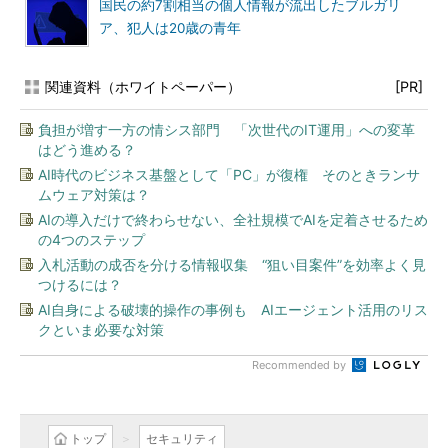
国民の約7割相当の個人情報が流出したブルガリ
ア、犯人は20歳の青年
関連資料（ホワイトペーパー）
[PR]
負担が増す一方の情シス部門 「次世代のIT運用」への変革
はどう進める？
AI時代のビジネス基盤として「PC」が復権 そのときランサ
ムウェア対策は？
AIの導入だけで終わらせない、全社規模でAIを定着させるため
の4つのステップ
入札活動の成否を分ける情報収集 “狙い目案件”を効率よく見
つけるには？
AI自身による破壊的操作の事例も AIエージェント活用のリス
クといま必要な対策
Recommended by
トップ
セキュリティ