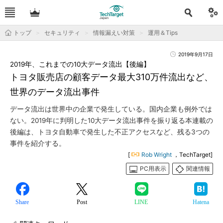
トップ
セキュリティ
情報漏えい対策
運用＆Tips
2019年9月17日
2019年、これまでの10大データ流出【後編】
トヨタ販売店の顧客データ最大310万件流出など、
世界のデータ流出事件
データ流出は世界中の企業で発生している。国内企業も例外では
ない。2019年に判明した10大データ流出事件を振り返る本連載の
後編は、トヨタ自動車で発生した不正アクセスなど、残る3つの
事件を紹介する。
[
Rob Wright
，TechTarget]
PC用表示
関連情報
Share
Post
LINE
Hatena