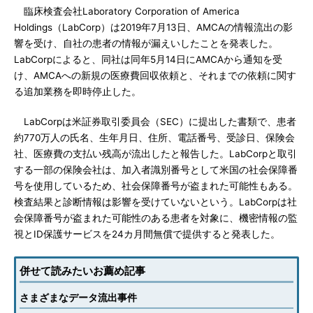
臨床検査会社Laboratory Corporation of America
Holdings（LabCorp）は2019年7月13日、AMCAの情報流出の影
響を受け、自社の患者の情報が漏えいしたことを発表した。
LabCorpによると、同社は同年5月14日にAMCAから通知を受
け、AMCAへの新規の医療費回収依頼と、それまでの依頼に関す
る追加業務を即時停止した。
LabCorpは米証券取引委員会（SEC）に提出した書類で、患者
約770万人の氏名、生年月日、住所、電話番号、受診日、保険会
社、医療費の支払い残高が流出したと報告した。LabCorpと取引
する一部の保険会社は、加入者識別番号として米国の社会保障番
号を使用しているため、社会保障番号が盗まれた可能性もある。
検査結果と診断情報は影響を受けていないという。LabCorpは社
会保障番号が盗まれた可能性のある患者を対象に、機密情報の監
視とID保護サービスを24カ月間無償で提供すると発表した。
併せて読みたいお薦め記事
さまざまなデータ流出事件