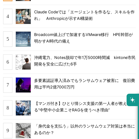
Claude Codeでは「エージェントを作るな、スキルを作
れ」 Anthropicが示すAI構築術
Broadcom値上げで加速するVMware移行 HPE幹部が
明かすAI時代の備え
沖縄電力、Notes脱却で年1万5000時間減 kintone市民
開発を安全に広げた6手
多要素認証導入済みでもランサムウェア被害に 復旧費
用は平均2億7000万円
【マンガ付き】ひとり情シス支援の第一人者が教え
る”中堅中小企業こそRAGを使うべき理由”
「身代金を支払う」以外のランサムウェア対策は本当に
あるのか？