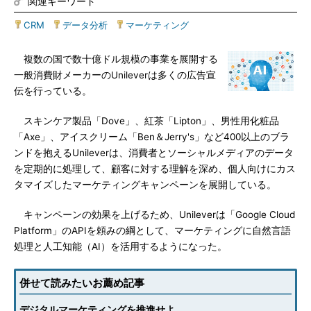
関連キーワード
CRM
|
データ分析
|
マーケティング
複数の国で数十億ドル規模の事業を展開する
一般消費財メーカーのUnileverは多くの広告宣
伝を行っている。
スキンケア製品「Dove」、紅茶「Lipton」、男性用化粧品
「Axe」、アイスクリーム「Ben＆Jerry's」など400以上のブラ
ンドを抱えるUnileverは、消費者とソーシャルメディアのデータ
を定期的に処理して、顧客に対する理解を深め、個人向けにカス
タマイズしたマーケティングキャンペーンを展開している。
キャンペーンの効果を上げるため、Unileverは「Google Cloud
Platform」のAPIを頼みの綱として、マーケティングに自然言語
処理と人工知能（AI）を活用するようになった。
併せて読みたいお薦め記事
デジタルマーケティングを推進せよ