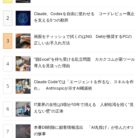
Claude、Codexを自由に使わせる コードレビュー廃止
を支える5つの勘所
画面をティッシュで拭くのはNG Dellが推奨するPCの
正しいお手入れ方法
“脱Excel”を待ち受ける乱立問題 カカクコムが新ツール
導入を見送った理由
Claude Codeでは「エージェントを作るな、スキルを作
れ」 Anthropicが示すAI構築術
IT業界の女性は9割が10年で消える 人材枯渇を招く“見
えない壁”の正体
本番DB削除に顧客情報流出 「AI丸投げ」が生んだ4つ
の惨事