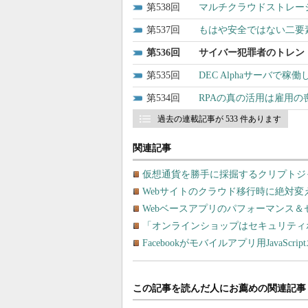
538
マルチクラウドストレー
537
もはや安全ではない二要素
536
サイバー犯罪者のトレンドは
535
DEC Alphaサーバで稼働
534
RPAの真の活用は雇用
過去の連載記事が 533 件あります
関連記事
仮想通貨を勝手に採掘するクリプトジ
Webサイトのクラウド移行時に絶対変
Webベースアプリのパフォーマンス
「オンラインショップはセキュリティ
Facebookがモバイルアプリ用JavaScr