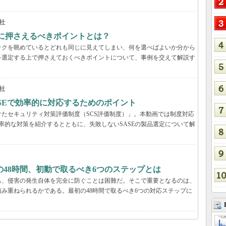
社
際に押さえるべきポイントとは？
ックを眺めているとどれも同じに見えてしまい、何を選べばよいか分から
を選定する上で押さえておくべきポイントについて、事例を交えて解説す
社
ASEで効率的に対応するためのポイント
たセキュリティ対策評価制度（SCS評価制度）」。本動画では制度対応
効率的な対策を紹介するとともに、失敗しないSASEの製品選定について解
48時間、初動で取るべき6つのステップとは
も、侵害の発生自体を完全に防ぐことは困難だ。そこで重要となるのは、
み重ねられるかである。最初の48時間で取るべき6つの対応ステップに