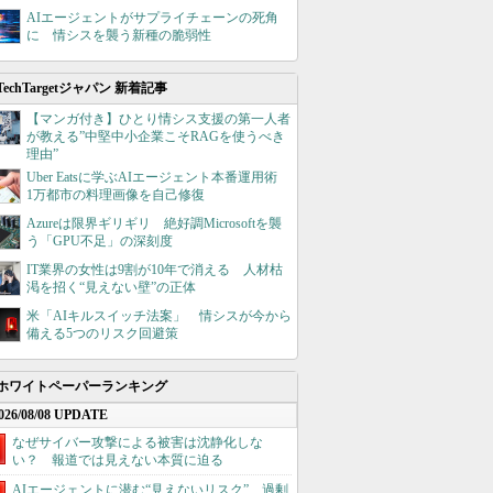
AIエージェントがサプライチェーンの死角
に 情シスを襲う新種の脆弱性
TechTargetジャパン 新着記事
【マンガ付き】ひとり情シス支援の第一人者
が教える”中堅中小企業こそRAGを使うべき
理由”
Uber Eatsに学ぶAIエージェント本番運用術
1万都市の料理画像を自己修復
Azureは限界ギリギリ 絶好調Microsoftを襲
う「GPU不足」の深刻度
IT業界の女性は9割が10年で消える 人材枯
渇を招く“見えない壁”の正体
米「AIキルスイッチ法案」 情シスが今から
備える5つのリスク回避策
ホワイトペーパーランキング
026/08/08 UPDATE
なぜサイバー攻撃による被害は沈静化しな
い？ 報道では見えない本質に迫る
AIエージェントに潜む“見えないリスク”、過剰