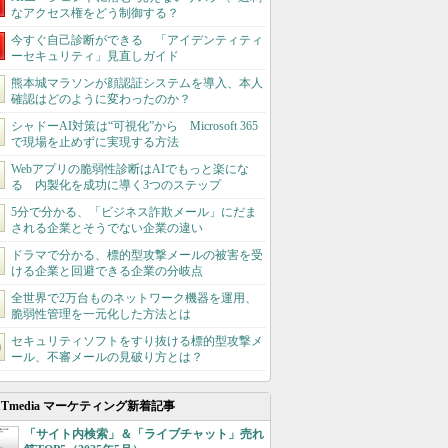
なアクセス権をどう制御する？
今すぐ自己診断ができる 「アイデンティティ
ーセキュリティ」見直しガイド
熊本城マラソンが顔認証システムを導入、本人
確認はどのように変わったのか？
シャドーAI対策は“可視化”から Microsoft 365
で現場を止めずに実現する方法
Webアプリの脆弱性診断はAIでもっと楽にな
る 内製化を成功に導く3つのステップ
5分で分かる、「ビジネス詐欺メール」にだま
される企業とそうでない企業の違い
ドラマで分かる、標的型攻撃メールの被害を受
ける企業と回避できる企業の分岐点
全世界で2万台ものネットワーク機器を運用、
脆弱性管理を一元化した方法とは
セキュリティソフトをすり抜ける標的型攻撃メ
ール、不審メールの見破り方とは？
ITmedia マーケティング新着記事
「サイト内検索」＆「ライブチャット」売れ