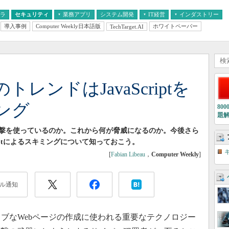
フラ
セキュリティ
業務アプリ
システム開発
IT経営
インダストリー
導入事例
Computer Weekly日本語版
ホワイトペーパー
TechTarget.AI
AI
経営とIT
医療IT
中堅・中小企業とIT
教育IT
レンドはJavaScriptを
ング
80
題
撃を使っているのか。これから何が脅威になるのか。今後さら
riptによるスキミングについて知っておこう。
[
Fabian Libeau
，
Computer Weekly
]
ル通知
クティブなWebページの作成に使われる重要なテクノロジー