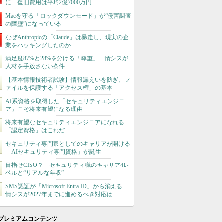
に 復旧費用は平均2億7000万円
Macを守る「ロックダウンモード」が“侵害調査
の障壁”になっている
なぜAnthropicの「Claude」は暴走し、現実の企
業をハッキングしたのか
満足度87%と28%を分ける「尊重」 情シスが
人材を手放さない条件
【基本情報技術者試験】情報漏えいを防ぎ、フ
ァイルを保護する「アクセス権」の基本
AI系資格を取得した「セキュリティエンジニ
ア」こそ将来有望になる理由
将来有望なセキュリティエンジニアになれる
「認定資格」はこれだ
セキュリティ専門家としてのキャリアが開ける
「AIセキュリティ専門資格」が誕生
目指せCISO？ セキュリティ職のキャリア4レ
ベルと“リアルな年収”
SMS認証が「Microsoft Entra ID」から消える
情シスが2027年までに進めるべき対応は
プレミアムコンテンツ