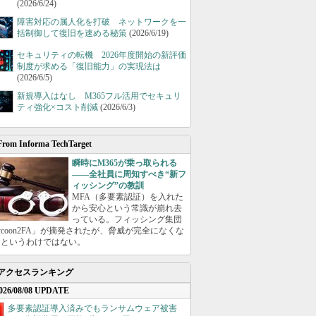
(2026/6/24)
障害対応の属人化を打破 ネットワークを一
括制御して復旧を速める秘策
(2026/6/19)
セキュリティの転機 2026年度開始の新評価
制度が求める「復旧能力」の実現法は
(2026/6/5)
新規導入はなし M365フル活用でセキュリ
ティ強化×コスト削減
(2026/6/3)
From Informa TechTarget
瞬時にM365が乗っ取られる
――全社員に周知すべき“新フ
ィッシング”の教訓
MFA（多要素認証）を入れた
から安心という常識が崩れ去
っている。フィッシング集団
ycoon2FA」が摘発されたが、脅威が完全になくな
たというわけではない。
アクセスランキング
026/08/08 UPDATE
多要素認証導入済みでもランサムウェア被害