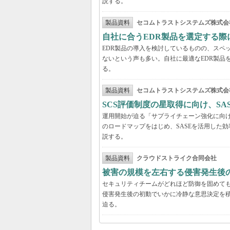
説する。
製品資料
セコムトラストシステムズ株式会
自社に合うEDR製品を選定する
EDR製品の導入を検討しているものの、スペ
ないという声も多い。自社に最適なEDR製品
る。
製品資料
セコムトラストシステムズ株式会
SCS評価制度の星取得に向け、S
運用開始が迫る「サプライチェーン強化に向け
のロードマップをはじめ、SASEを活用した
説する。
製品資料
クラウドストライク合同会社
被害の規模を左右する侵害発生後の
セキュリティチームがどれほど防御を固めて
侵害発生後の初動でいかに冷静な意思決定を積
迫る。