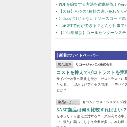
PDFを編集する方法を徹底解説！Wor
【図解】VPNの4種類の違いをわか
Githubだけじゃない？ソースコード
chatGPTで何ができる？どんな仕事
【2024年最新】コールセンターシス
新着ホワイトペーパー
製品資料
リコージャパン株式会社
コストを抑えてゼロトラストを実現する
サイバー攻撃の激化を受け、ゼロトラストに
となる、「IDおよびアクセス管理」「デバイ
とは？
製品レビュー
セコムトラストシステムズ株
SASE製品は何を比較すればよい
セキュリティ強化に対するニーズが高まる中、
で、混乱に陥ってしまう企業が多い。本動画