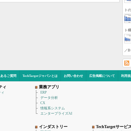
トの
ト構
／B
くあるご質問
TechTargetジャパンとは
お問い合わせ
広告掲載について
利用規
ティ
業務アプリ
ティ
ERP
データ分析
CX
情報系システム
エンタープライズAI
インダストリー
TechTargetサービ