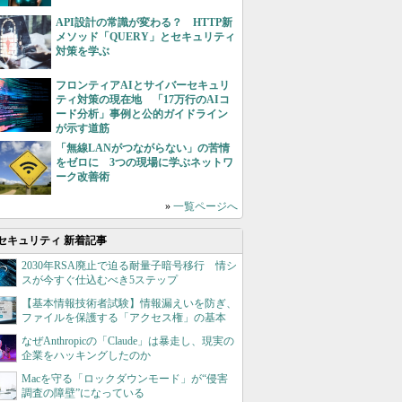
API設計の常識が変わる？ HTTP新
メソッド「QUERY」とセキュリティ
対策を学ぶ
フロンティアAIとサイバーセキュリ
ティ対策の現在地 「17万行のAIコ
ード分析」事例と公的ガイドライン
が示す道筋
「無線LANがつながらない」の苦情
をゼロに 3つの現場に学ぶネットワ
ーク改善術
»
一覧ページへ
セキュリティ 新着記事
2030年RSA廃止で迫る耐量子暗号移行 情シ
スが今すぐ仕込むべき5ステップ
【基本情報技術者試験】情報漏えいを防ぎ、
ファイルを保護する「アクセス権」の基本
なぜAnthropicの「Claude」は暴走し、現実の
企業をハッキングしたのか
Macを守る「ロックダウンモード」が“侵害
調査の障壁”になっている