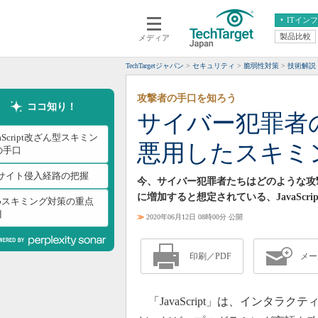
ITイン
製品比較
メディア
クラウド
エンタープライズ
ERP
仮想化
TechTargetジャパン
セキュリティ
脆弱性対策
技術解説
データ分析
サーバ＆ストレージ
攻撃者の手口を知ろう
CX
スマートモバイル
ココ知り！
サイバー犯罪者のト
情報系システム
ネットワーク
vaScript改ざん型スキミン
悪用したスキミ
システム運用管理
の手口
Cサイト侵入経路の把握
今、サイバー犯罪者たちはどのような攻
に増加すると想定されている、JavaSc
ebスキミング対策の重点
目
≫
2020年06月12日 08時00分 公開
印刷／PDF
メー
「JavaScript」は、インタラ