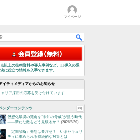
マイページ
00点以上の技術資料や導入事例など、IT導入の課
解決に役立つ情報を入手できます。
アイティメディアからのお知らせ
キャリア採用の応募を受け付けています
ベンダーコンテンツ
PR
仮想化環境の死角を“未知の脅威”が狙う時代
――新たな敵をどう見破るか？
(2026/6/30)
「定期診断」発想は要注意？ いまセキュリ
ティに求められる持続的な対策とは