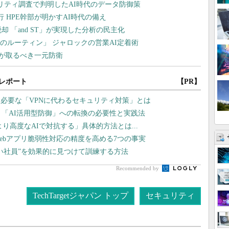
レポート
【PR】
ま必要な「VPNに代わるセキュリティ対策」とは
、「AI活用型防御」への転換の必要性と実践法
より高度なAIで対抗する」具体的方法とは...
ebアプリ脆弱性対応の精度を高める7つの事実
い社員”を効果的に見つけて訓練する方法
Recommended by
TechTargetジャパン トップ
セキュリティ