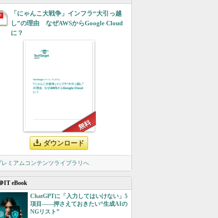
「にゃんこ大戦争」インフラ“大引っ越
し”の理由 なぜAWSからGoogle Cloud
に？
ダウンロード
 プレミアムコンテンツライブラリへ
＠IT eBook
ChatGPTに「入力してはいけない」5
項目――押さえておきたい“生成AIの
NGリスト”