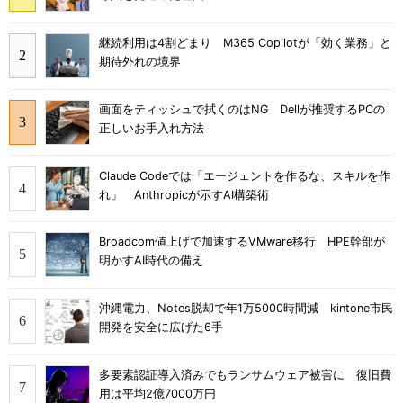
継続利用は4割どまり M365 Copilotが「効く業務」と
期待外れの境界
画面をティッシュで拭くのはNG Dellが推奨するPCの
正しいお手入れ方法
Claude Codeでは「エージェントを作るな、スキルを作
れ」 Anthropicが示すAI構築術
Broadcom値上げで加速するVMware移行 HPE幹部が
明かすAI時代の備え
沖縄電力、Notes脱却で年1万5000時間減 kintone市民
開発を安全に広げた6手
多要素認証導入済みでもランサムウェア被害に 復旧費
用は平均2億7000万円