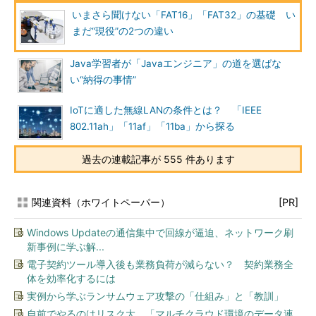
いまさら聞けない「FAT16」「FAT32」の基礎 い
まだ“現役”の2つの違い
Java学習者が「Javaエンジニア」の道を選ばな
い“納得の事情”
IoTに適した無線LANの条件とは？ 「IEEE
802.11ah」「11af」「11ba」から探る
過去の連載記事が 555 件あります
関連資料（ホワイトペーパー）
[PR]
Windows Updateの通信集中で回線が逼迫、ネットワーク刷
新事例に学ぶ解...
電子契約ツール導入後も業務負荷が減らない？ 契約業務全
体を効率化するには
実例から学ぶランサムウェア攻撃の「仕組み」と「教訓」
自前でやるのはリスク大 「マルチクラウド環境のデータ連