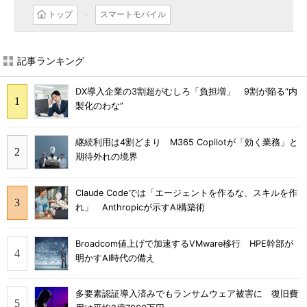
トップ
スマートモバイル
記事ランキング
DX導入企業の3割超がむしろ「負担増」 9割が陥る“内
製化のわな”
継続利用は4割どまり M365 Copilotが「効く業務」と
期待外れの境界
Claude Codeでは「エージェントを作るな、スキルを作
れ」 Anthropicが示すAI構築術
Broadcom値上げで加速するVMware移行 HPE幹部が
明かすAI時代の備え
多要素認証導入済みでもランサムウェア被害に 復旧費