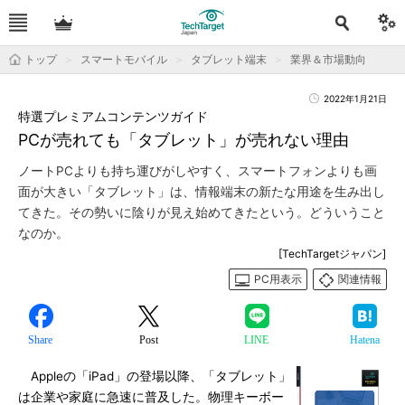
トップ
スマートモバイル
タブレット端末
業界＆市場動向
2022年1月21日
特選プレミアムコンテンツガイド
PCが売れても「タブレット」が売れない理由
ノートPCよりも持ち運びがしやすく、スマートフォンよりも画
面が大きい「タブレット」は、情報端末の新たな用途を生み出し
てきた。その勢いに陰りが見え始めてきたという。どういうこと
なのか。
[TechTargetジャパン]
PC用表示
関連情報
Share
Post
LINE
Hatena
Appleの「iPad」の登場以降、「タブレット」
は企業や家庭に急速に普及した。物理キーボー