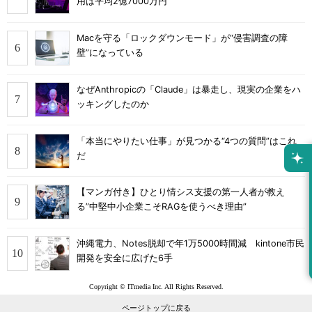
用は平均2億7000万円
Macを守る「ロックダウンモード」が“侵害調査の障
壁”になっている
なぜAnthropicの「Claude」は暴走し、現実の企業をハ
ッキングしたのか
「本当にやりたい仕事」が見つかる“4つの質問”はこれ
だ
【マンガ付き】ひとり情シス支援の第一人者が教え
る”中堅中小企業こそRAGを使うべき理由”
沖縄電力、Notes脱却で年1万5000時間減 kintone市民
開発を安全に広げた6手
Copyright © ITmedia Inc. All Rights Reserved.
ページトップに戻る