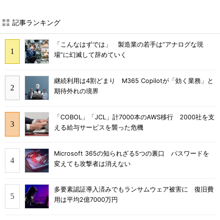
記事ランキング
「こんなはずでは」 製造業の若手は“アナログな現
場”に幻滅して辞めていく
継続利用は4割どまり M365 Copilotが「効く業務」と
期待外れの境界
「COBOL」「JCL」計7000本のAWS移行 2000社を支
える給与サービスを襲った危機
Microsoft 365の知られざる5つの裏口 パスワードを
変えても攻撃者は消えない
多要素認証導入済みでもランサムウェア被害に 復旧費
用は平均2億7000万円