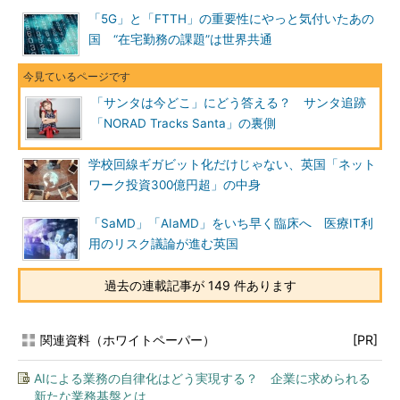
「5G」と「FTTH」の重要性にやっと気付いたあの
国 “在宅勤務の課題”は世界共通
「サンタは今どこ」にどう答える？ サンタ追跡
「NORAD Tracks Santa」の裏側
学校回線ギガビット化だけじゃない、英国「ネット
ワーク投資300億円超」の中身
「SaMD」「AIaMD」をいち早く臨床へ 医療IT利
用のリスク議論が進む英国
過去の連載記事が 149 件あります
関連資料（ホワイトペーパー）
[PR]
AIによる業務の自律化はどう実現する？ 企業に求められる
新たな業務基盤とは