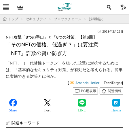
トップ
セキュリティ
ブロックチェーン
技術解説
2023年2月22日
NFT攻撃「8つの手口」と「8つの対策」【第6回】
「そのNFTの価格、低過ぎ？」は要注意
「NFT」詐欺の賢い防ぎ方
「NFT」（非代替性トークン）を狙った攻撃に対抗するために
は、「基本的なセキュリティ対策」が有効だと考えられる。簡単
に実施できる対策とは何か。
[
Amanda Hetler
，TechTarget]
PC用表示
関連情報
Share
Post
LINE
Hatena
関連キーワード