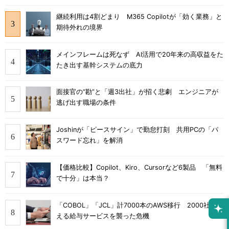
継続利用は4割どまり M365 Copilotが「効く業務」と
期待外れの境界
メインフレームは死なず AI活用で20年来の高収益をた
たき出す基幹システムの底力
面接官の“勘”と「週3出社」が招く悲劇 エンジニアが
逃げ出す職場の条件
Joshinが「ピースサイン」で勤怠打刻 共用PCの「パ
スワード忘れ」を解消
【価格比較】Copilot、Kiro、Cursorなど6製品 「無料
で十分」は本当？
「COBOL」「JCL」計7000本のAWS移行 2000社を支
える給与サービスを襲った危機