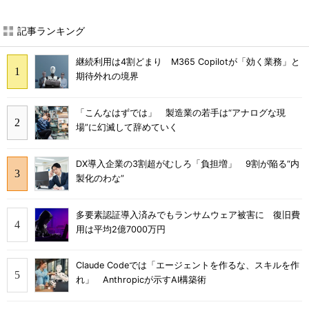
記事ランキング
継続利用は4割どまり M365 Copilotが「効く業務」と
期待外れの境界
「こんなはずでは」 製造業の若手は“アナログな現
場”に幻滅して辞めていく
DX導入企業の3割超がむしろ「負担増」 9割が陥る“内
製化のわな”
多要素認証導入済みでもランサムウェア被害に 復旧費
用は平均2億7000万円
Claude Codeでは「エージェントを作るな、スキルを作
れ」 Anthropicが示すAI構築術