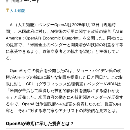
関連キーワード
人工知能
AI（人工知能）ベンダーOpenAIは2025年1月13日（現地時
間）、米国政府に対し、AI技術の活用に関する政策の提言「AI in
America：OpenAI’s Economic Blueprint」を公開した。同社はこ
の提言で、「米国全土のベンダーと開発者がAI技術の利益を平等
に享受できるよう、政策立案者との協力を望む」と主張してい
る。
OpenAIがこの提言を公開したのは、ジョー・バイデン氏の政
権がAIチップの輸出に新たな制限を提案した日と同日だ。この制
限に対し、GPU（グラフィックス処理装置）ベンダーNVIDIAは
「米国が苦労して獲得した技術的優位性を無駄にする恐れがあ
る」と反発した。米国政府の動きにAI技術関連ベンダーが反発す
る中で、OpenAIは米国政府への提言を発表したのだ。提言の内
容と、それに対する専門家やアナリストの懐疑的な見方とは。
OpenAIが政府に示した提言とは？