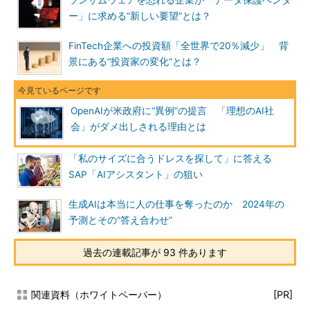
ランサムウェアを恐れる企業が「データ保護ベンダ
ー」に求める“新しい要望”とは？
FinTech企業への投資額「全世界で20％減少」 背
景にある“投資家の変化”とは？
OpenAIが米政府に“異例”の提言 「理想のAI社
会」がダメ出しされる理由とは
「私のサイズに合うドレスを探して」に答える
SAP「AIアシスタント」の狙い
生成AIは本当に人の仕事を奪ったのか 2024年の
予測とその“答え合わせ”
過去の連載記事が 93 件あります
関連資料（ホワイトペーパー）
[PR]