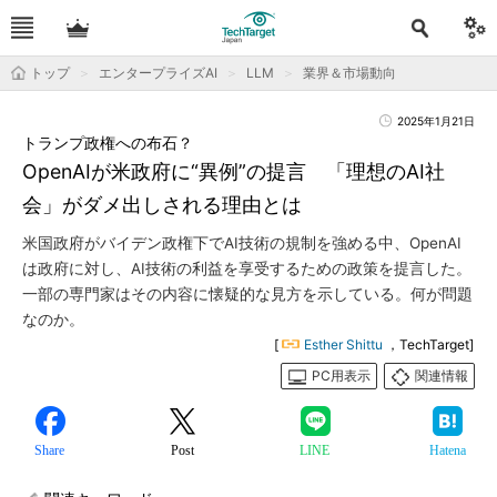
トップ
エンタープライズAI
LLM
業界＆市場動向
2025年1月21日
トランプ政権への布石？
OpenAIが米政府に“異例”の提言 「理想のAI社
会」がダメ出しされる理由とは
米国政府がバイデン政権下でAI技術の規制を強める中、OpenAI
は政府に対し、AI技術の利益を享受するための政策を提言した。
一部の専門家はその内容に懐疑的な見方を示している。何が問題
なのか。
[
Esther Shittu
，TechTarget]
PC用表示
関連情報
Share
Post
LINE
Hatena