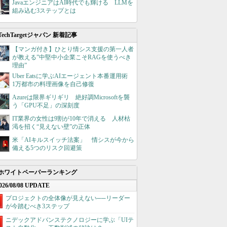
JavaエンジニアはAI時代でも輝ける LLMを
組み込む3ステップとは
TechTargetジャパン 新着記事
【マンガ付き】ひとり情シス支援の第一人者
が教える”中堅中小企業こそRAGを使うべき
理由”
Uber Eatsに学ぶAIエージェント本番運用術
1万都市の料理画像を自己修復
Azureは限界ギリギリ 絶好調Microsoftを襲
う「GPU不足」の深刻度
IT業界の女性は9割が10年で消える 人材枯
渇を招く“見えない壁”の正体
米「AIキルスイッチ法案」 情シスが今から
備える5つのリスク回避策
ホワイトペーパーランキング
026/08/08 UPDATE
プロジェクトの全体像が見えない──リーダー
が今踏むべき3ステップ
ニデックアドバンステクノロジーに学ぶ「UIテ