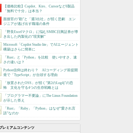
【価格比較】Copilot、Kiro、Cursorなど6製品
「無料で十分」は本当？
面接官の“勘”と「週3出社」が招く悲劇 エン
ジニアが逃げ出す職場の条件
「野良Excelマクロ」に悩むSMBC日興証券が導
き出した内製化の“現実解”
Microsoft「Copilot Studio lite」でAIエージェント
構築はさらに簡単に
「Rust」と「Python」を比較 使いやすさ、速
さの違いは？
Python信仰は終わり？ AIコーディング前提開
発で「TypeScript」が台頭する理由
「放置されたOSS」が招く“第2のLog4j”の恐
怖 文化を守る4つの生存戦略とは
「プログラマー不要論」にThe Linux Foundation
が示した答え
「Rust」「Ruby」「Python」はなぜ“愛され言
語”なのか
プレミアムコンテンツ