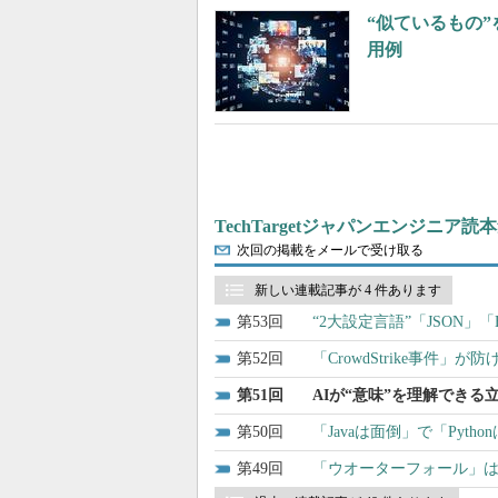
“似ているもの
用例
TechTargetジャパンエンジニア読
次回の掲載をメールで受け取る
新しい連載記事が 4 件あります
53
“2大設定言語”「JSON
52
「CrowdStrike事件
51
AIが“意味”を理解でき
50
「Javaは面倒」で「Pyth
49
「ウオーターフォール」