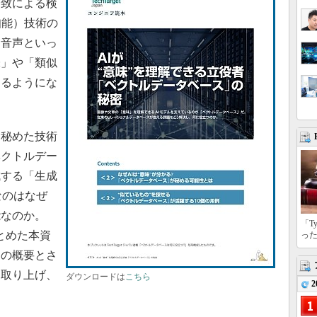
一致による検
知能）技術の
、音声といっ
味」や「類似
めるようにな
秘めた技術
ベクトルデー
成する「生成
なのはなぜ
能なのか。
「T
まとめた本資
っ
スの概要とさ
を取り上げ、
ダウンロードは
こちら
2