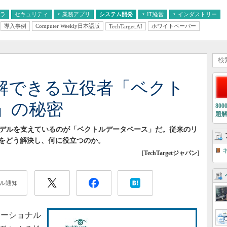
フラ
セキュリティ
業務アプリ
システム開発
IT経営
インダストリー
導入事例
Computer Weekly日本語版
ホワイトペーパー
TechTarget.AI
AI
経営とIT
医療IT
中堅・中小企業とIT
教育IT
理解できる立役者「ベクト
」の秘密
80
題
モデルを支えているのが「ベクトルデータベース」だ。従来のリ
をどう解決し、何に役立つのか。
[
TechTargetジャパン
]
ル通知
ーショナル