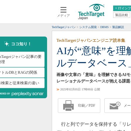
ITイン
製品比較
メディア
クラウド
エンタープライズ
ERP
仮想化
TechTargetジャパン
システム開発
DBMS
製品解説
データ分析
サーバ＆ストレージ
TechTargetジャパンエンジニア読本集
CX
スマートモバイル
ココ知り！
AIが“意味”を
情報系システム
ネットワーク
chTargetジャパン記事の要
ルデータベース
システム運用管理
整理
クトルDBとRAGの関係
画像や文章の「意味」を理解できるAI
レーショナルデータベースが抱える課題
味検索と従来検索の違い
≫
2025年02月05日 17時00分 公開
印刷／PDF
メー
行と列でデータを保持する「リレ