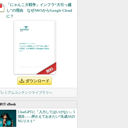
「にゃんこ大戦争」インフラ“大引っ越
し”の理由 なぜAWSからGoogle Cloud
に？
ダウンロード
 プレミアムコンテンツライブラリへ
＠IT eBook
ChatGPTに「入力してはいけない」5
項目――押さえておきたい“生成AIの
NGリスト”