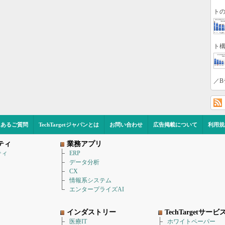
トの
ト構
／B
くあるご質問
TechTargetジャパンとは
お問い合わせ
広告掲載について
利用規
ティ
業務アプリ
ティ
ERP
データ分析
CX
情報系システム
エンタープライズAI
インダストリー
TechTargetサービ
医療IT
ホワイトペーパー