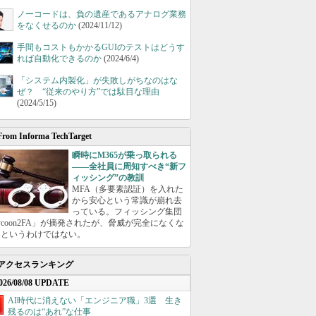
ノーコードは、負の遺産であるアナログ業務
をなくせるのか
(2024/11/12)
手間もコストもかかるGUIのテストはどうす
れば自動化できるのか
(2024/6/4)
「システム内製化」が失敗しがちなのはな
ぜ？ “従来のやり方”では駄目な理由
(2024/5/15)
From Informa TechTarget
瞬時にM365が乗っ取られる
――全社員に周知すべき“新フ
ィッシング”の教訓
MFA（多要素認証）を入れた
から安心という常識が崩れ去
っている。フィッシング集団
ycoon2FA」が摘発されたが、脅威が完全になくな
たというわけではない。
アクセスランキング
026/08/08 UPDATE
AI時代に消えない「エンジニア職」3選 生き
残るのは“あれ”な仕事