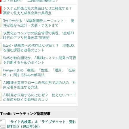
スト自動化」 工数削減の秘訣は？
システム開発会社の業績はなぜ二極化する？
調査で見えた成長企業の共通点
5分で分かる「AI駆動開発エージェント」 要
件定義から設計・実装・テストまで
仮想化とコンテナの統合管理で実現、“生成AI
時代のアプリ開発改革”実践術
Excel・紙帳票への依存はなぜ続く？ 現場DX
を阻む課題と改善のヒント
SaaSか独自開発か、AI駆動システム開発の可否
を判断するためのポイント
PostgreSQLの「機能」「性能」「運用」「拡張
性」に関する悩みの解消法
AI機能を業務フローに自然な形で組み込み、社
内定着を促進する方法
AI開発が失速するのはなぜ？ 使えないコード
の量産を防ぐ文脈設計のコツ
ITmedia マーケティング新着記事
「サイト内検索」＆「ライブチャット」売れ
筋TOP5（2025年5月）