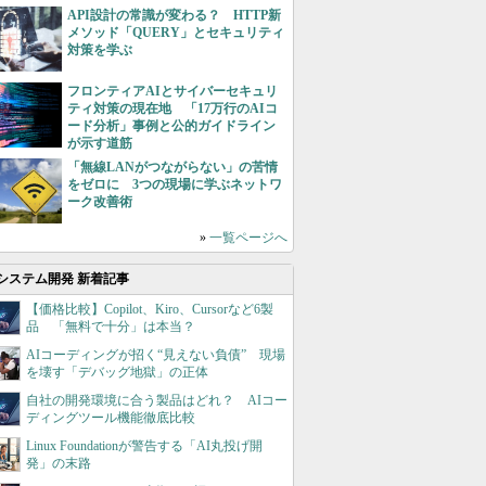
API設計の常識が変わる？ HTTP新
メソッド「QUERY」とセキュリティ
対策を学ぶ
フロンティアAIとサイバーセキュリ
ティ対策の現在地 「17万行のAIコ
ード分析」事例と公的ガイドライン
が示す道筋
「無線LANがつながらない」の苦情
をゼロに 3つの現場に学ぶネットワ
ーク改善術
»
一覧ページへ
システム開発 新着記事
【価格比較】Copilot、Kiro、Cursorなど6製
品 「無料で十分」は本当？
AIコーディングが招く“見えない負債” 現場
を壊す「デバッグ地獄」の正体
自社の開発環境に合う製品はどれ？ AIコー
ディングツール機能徹底比較
Linux Foundationが警告する「AI丸投げ開
発」の末路