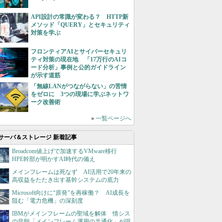
API設計の常識が変わる？ HTTP新
メソッド「QUERY」とセキュリティ
対策を学ぶ
フロンティアAIとサイバーセキュリ
ティ対策の現在地 「17万行のAIコ
ード分析」事例と公的ガイドライン
が示す道筋
「無線LANがつながらない」の苦情
をゼロに 3つの現場に学ぶネットワ
ーク改善術
»
一覧ページへ
サーバ＆ストレージ 新着記事
Broadcom値上げで加速するVMware移行
HPE幹部が明かすAI時代の備え
メインフレームは死なず AI活用で20年来の
高収益をたたき出す基幹システムの底力
Microsoft向けに“原発”を再稼働？ AI成長を
阻む「電力危機」の深刻度
IBMがメインフレームの聖域を解体 情シス
の悲願「メインフレーム運用の共通化」が現