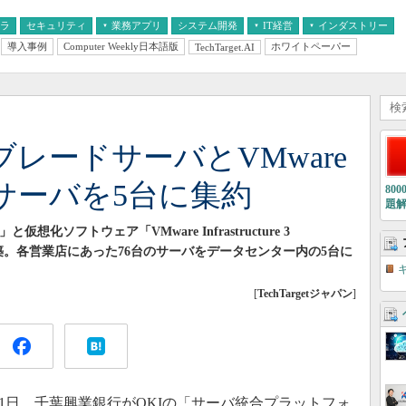
フラ
セキュリティ
業務アプリ
システム開発
IT経営
インダストリー
導入事例
Computer Weekly日本語版
ホワイトペーパー
TechTarget.AI
AI
経営とIT
医療IT
中堅・中小企業とIT
教育IT
レードサーバとVMware
サーバを5台に集約
80
題
c」と仮想化ソフトウェア「VMware Infrastructure 3
ムを構築。各営業店にあった76台のサーバをデータセンター内の5台に
[
TechTargetジャパン
]
1日、千葉興業銀行がOKIの「サーバ統合プラットフォ