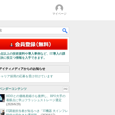
マイページ
00点以上の技術資料や導入事例など、IT導入の課
解決に役立つ情報を入手できます。
アイティメディアからのお知らせ
キャリア採用の応募を受け付けています
ベンダーコンテンツ
PR
HDDとの価格差縮小も後押し、BPO大手の
着眼点に学ぶフラッシュストレージ選定
(2026/6/29)
IT調達担当者が知るべき「IT機器 大インフレ