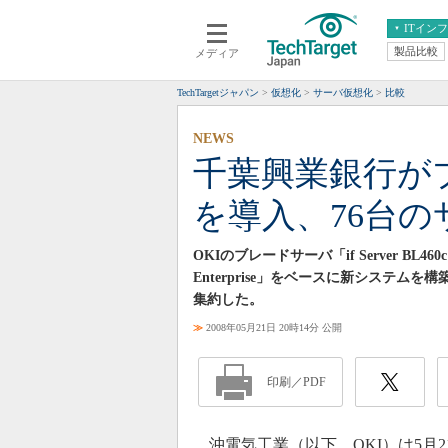
ITイン
製品比較
メディア
クラウド
エンタープライズ
ERP
仮想化
TechTargetジャパン
仮想化
サーバ仮想化
比較
データ分析
サーバ＆ストレージ
NEWS
CX
スマートモバイル
千葉興業銀行がブ
情報系システム
ネットワーク
を導入、76台の
システム運用管理
OKIのブレードサーバ「if Server BL460
Enterprise」をベースに新システ
集約した。
≫
2008年05月21日 20時14分 公開
印刷／PDF
沖電気工業（以下、OKI）は5月2