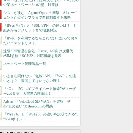
Wi-Fi 7を入れるだけでは解決しない AI時代の
企業ネットワーク3つの壁 対策は
シスコが挑む「AgenticOps」の衝撃 AIエージ
ェントがITインフラまで自律制御する未来
「IPsec-VPN」と「SSL-VPN」の違いは？ 仕
組みからデメリットまで徹底解説
「IPv6」を利用するならこれだけは知っておき
たいコマンドリスト
遠隔SIM管理を強化 Eseye、IoT向け次世代
eSIM規格「SGP.32」対応機能を発表
ネットワーク管理製品一覧
いまさら聞けない「無線LAN」「Wi-Fi」の違
いとは？ 混同してはいけない理由
「4G」「5G」の“プライベート無線”がユーザ
ー200％増、大躍進の理由は？
Aristaが「VeloCloud SD-WAN」を買収 そ
の“真の狙い”とBroadcomの思惑
「Wi-Fi 6」と「Wi-Fi 5」の違いを説明できる“5
つ”のポイント