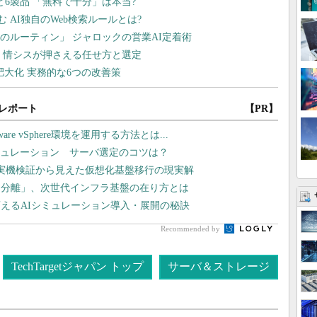
レポート
【PR】
 vSphere環境を運用する方法とは...
シミュレーション サーバ選定のコツは？
や実機検証から見えた仮想化基盤移行の現実解
タ分離」、次世代インフラ基盤の在り方とは
えるAIシミュレーション導入・展開の秘訣
Recommended by
TechTargetジャパン トップ
サーバ＆ストレージ