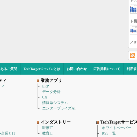
トの
ト構
／B
くあるご質問
TechTargetジャパンとは
お問い合わせ
広告掲載について
利用規
ティ
業務アプリ
ティ
ERP
データ分析
CX
情報系システム
エンタープライズAI
インダストリー
TechTargetサービ
医療IT
ホワイトペーパー
企業とIT
教育IT
RSS一覧