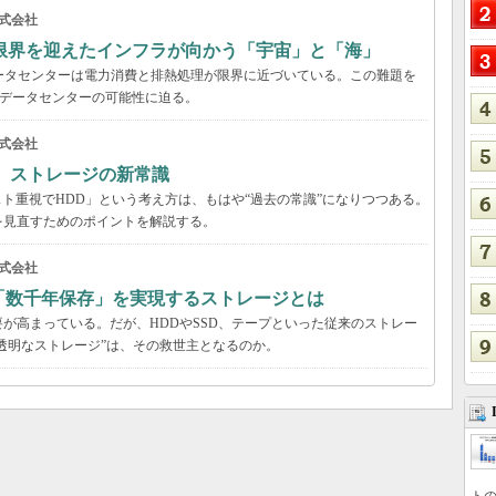
式会社
限界を迎えたインフラが向かう「宇宙」と「海」
ータセンターは電力消費と排熱処理が限界に近づいている。この難題を
のデータセンターの可能性に迫る。
式会社
る ストレージの新常識
スト重視でHDD」という考え方は、もはや“過去の常識”になりつつある。
を見直すためのポイントを解説する。
式会社
「数千年保存」を実現するストレージとは
が高まっている。だが、HDDやSSD、テープといった従来のストレー
する“透明なストレージ”は、その救世主となるのか。