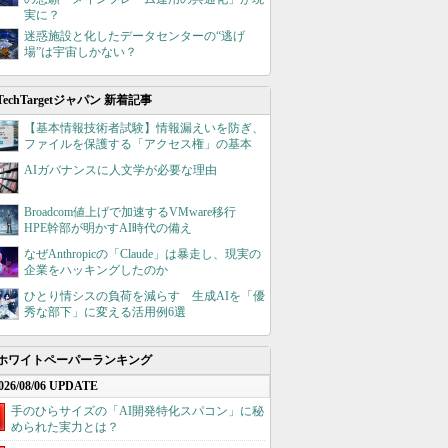
実に？
迷惑施設と化したデータセンターの“逃げ
場”は宇宙しかない？
TechTargetジャパン 新着記事
【基本情報技術者試験】情報漏えいを防ぎ、
ファイルを保護する「アクセス権」の基本
AIガバナンスに人文学が必要な理由
Broadcom値上げで加速するVMware移行
HPE幹部が明かすAI時代の備え
なぜAnthropicの「Claude」は暴走し、現実の
企業をハッキングしたのか
ひとり情シスの負荷を減らす 生成AIを「優
秀な部下」に変える活用例6選
ホワイトペーパーランキング
026/08/06 UPDATE
手のひらサイズの「AI開発特化スパコン」に秘
められた実力とは？