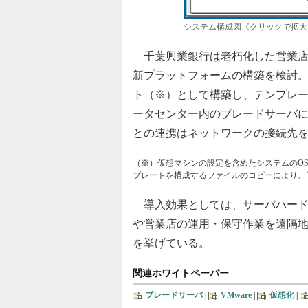
システム構成図《クリックで拡大
千葉興業銀行は老朽化した営業店
新プラットフォームの構築を検討
ト（※）として構築し、テンプレ
ータセンター内のブレードサーバ
との連携はネットワークの接続先
（※）仮想マシンの設定を含めたシステムのO
プレートを構成するファイルのコピーにより、
導入効果としては、サーバハード
や営業店の運用・保守作業を遠隔
を挙げている。
関連ホワイトペーパー
ブレードサーバ
|
VMware
|
仮想化
|