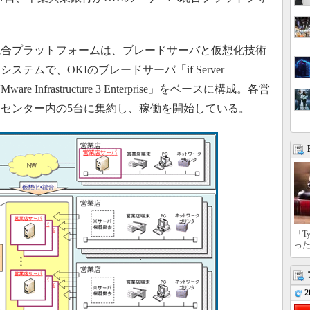
。
合プラットフォームは、ブレードサーバと仮想化技術
テムで、OKIのブレードサーバ「if Server
 Infrastructure 3 Enterprise」をベースに構成。各営
タセンター内の5台に集約し、稼働を開始している。
「T
っ
2