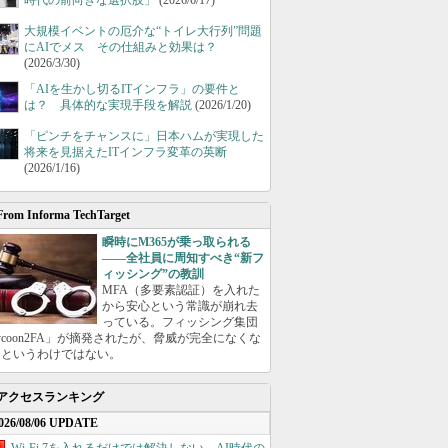
時代の前向きな選択肢」
(2026/6/17)
大規模イベントの厄介な“トイレ大行列”問題
にAIでメス その仕組みと効果は？
(2026/3/30)
「AIを生かし切るITインフラ」の要件と
は？ 具体的な実現手段を解説
(2026/1/20)
「ピンチをチャンスに」日本ハムが実現した
将来を見据えたITインフラ変革の英断
(2026/1/16)
From Informa TechTarget
瞬時にM365が乗っ取られる
――全社員に周知すべき“新フ
ィッシング”の教訓
MFA（多要素認証）を入れた
から安心という常識が崩れ去
っている。フィッシング集団
ycoon2FA」が摘発されたが、脅威が完全になくな
たというわけではない。
アクセスランキング
026/08/06 UPDATE