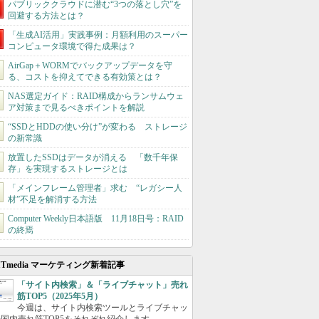
パブリッククラウドに潜む“3つの落とし穴”を
回避する方法とは？
「生成AI活用」実践事例：月額利用のスーパー
コンピュータ環境で得た成果は？
AirGap＋WORMでバックアップデータを守
る、コストを抑えてできる有効策とは？
NAS選定ガイド：RAID構成からランサムウェ
ア対策まで見るべきポイントを解説
“SSDとHDDの使い分け”が変わる ストレージ
の新常識
放置したSSDはデータが消える 「数千年保
存」を実現するストレージとは
「メインフレーム管理者」求む “レガシー人
材”不足を解消する方法
Computer Weekly日本語版 11月18日号：RAID
の終焉
ITmedia マーケティング新着記事
「サイト内検索」＆「ライブチャット」売れ
筋TOP5（2025年5月）
今週は、サイト内検索ツールとライブチャッ