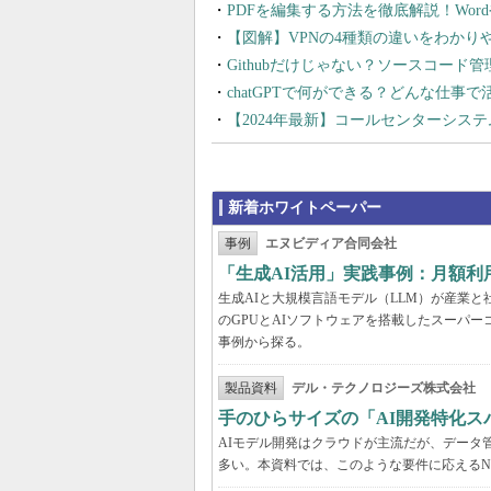
PDFを編集する方法を徹底解説！Wor
【図解】VPNの4種類の違いをわか
Githubだけじゃない？ソースコード
chatGPTで何ができる？どんな仕事
【2024年最新】コールセンターシス
新着ホワイトペーパー
事例
エヌビディア合同会社
「生成AI活用」実践事例：月額
生成AIと大規模言語モデル（LLM）が産業
のGPUとAIソフトウェアを搭載したスーパー
事例から探る。
製品資料
デル・テクノロジーズ株式会社
手のひらサイズの「AI開発特化ス
AIモデル開発はクラウドが主流だが、データ
多い。本資料では、このような要件に応えるNVI