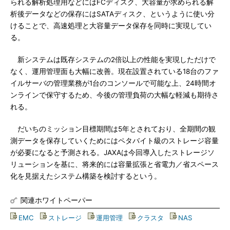
られる解析処理用などにはFCディスク、大容量が求められる解
析後データなどの保存にはSATAディスク、というように使い分
けることで、高速処理と大容量データ保存を同時に実現してい
る。
新システムは既存システムの2倍以上の性能を実現しただけで
なく、運用管理面も大幅に改善。現在設置されている18台のファ
イルサーバの管理業務が1台のコンソールで可能な上、24時間オ
ンラインで保守するため、今後の管理負荷の大幅な軽減も期待さ
れる。
だいちのミッション目標期間は5年とされており、全期間の観
測データを保存していくためにはペタバイト級のストレージ容量
が必要になると予測される。JAXAは今回導入したストレージソ
リューションを基に、将来的には容量拡張と省電力／省スペース
化を見据えたシステム構築を検討するという。
関連ホワイトペーパー
EMC
|
ストレージ
|
運用管理
|
クラスタ
|
NAS