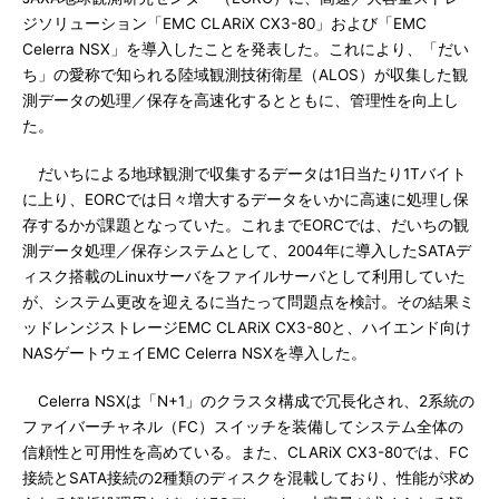
ジソリューション「EMC CLARiX CX3-80」および「EMC
Celerra NSX」を導入したことを発表した。これにより、「だい
ち」の愛称で知られる陸域観測技術衛星（ALOS）が収集した観
測データの処理／保存を高速化するとともに、管理性を向上し
た。
だいちによる地球観測で収集するデータは1日当たり1Tバイト
に上り、EORCでは日々増大するデータをいかに高速に処理し保
存するかが課題となっていた。これまでEORCでは、だいちの観
測データ処理／保存システムとして、2004年に導入したSATAデ
ィスク搭載のLinuxサーバをファイルサーバとして利用していた
が、システム更改を迎えるに当たって問題点を検討。その結果ミ
ッドレンジストレージEMC CLARiX CX3-80と、ハイエンド向け
NASゲートウェイEMC Celerra NSXを導入した。
Celerra NSXは「N+1」のクラスタ構成で冗長化され、2系統の
ファイバーチャネル（FC）スイッチを装備してシステム全体の
信頼性と可用性を高めている。また、CLARiX CX3-80では、FC
接続とSATA接続の2種類のディスクを混載しており、性能が求め