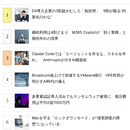
DX導入企業の3割超がむしろ「負担増」 9割が陥る“内
製化のわな”
継続利用は4割どまり M365 Copilotが「効く業務」と
期待外れの境界
Claude Codeでは「エージェントを作るな、スキルを作
れ」 Anthropicが示すAI構築術
Broadcom値上げで加速するVMware移行 HPE幹部が
明かすAI時代の備え
多要素認証導入済みでもランサムウェア被害に 復旧費
用は平均2億7000万円
Macを守る「ロックダウンモード」が“侵害調査の障
壁”になっている