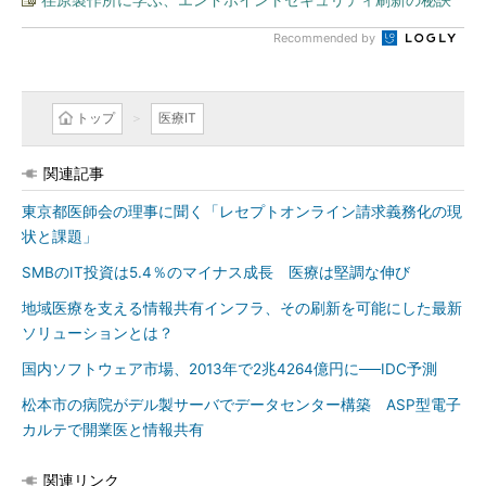
Recommended by
トップ
医療IT
関連記事
東京都医師会の理事に聞く「レセプトオンライン請求義務化の現
状と課題」
SMBのIT投資は5.4％のマイナス成長 医療は堅調な伸び
地域医療を支える情報共有インフラ、その刷新を可能にした最新
ソリューションとは？
国内ソフトウェア市場、2013年で2兆4264億円に──IDC予測
松本市の病院がデル製サーバでデータセンター構築 ASP型電子
カルテで開業医と情報共有
関連リンク