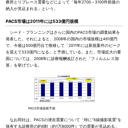
療所とリプレース需要などによって「毎年2700～3100件前後の
納入が見込まれる」という。
PACS市場は2011年には533億円規模
シード・プランニングはさらに国内のPACS市場の調査結果を
発表した。それによると、2008年の国内の市場規模は461億円
で、今後は500億円台で推移して「2011年には新規案件のピーク
を迎えて533億円になる」と予測している。また、市場拡大の要
因については、2008年に診療報酬改訂された「フィルムレス加
算」を挙げている。
PACS市場規模予測
なお同社は、PACSの潜在需要について「特に“X線撮影装置”を
保有する診療所の約6割（約1万8000件）での需要が見込める」