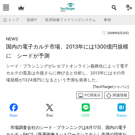
トップ
医療IT
医用画像ファイリングシステム
事例
2009年8月20日
NEWS
国内の電子カルテ市場、2013年には1300億円規模
に シードが予測
シード・プランニングがレセプトオンライン義務化によって電子
カルテの普及は今後さらに伸びると分析し、2013年にはその市
場規模が1324億円になるという予測を発表した。
[TechTargetジャパン]
PC用表示
関連情報
Share
Post
LINE
Hatena
市場調査会社のシード・プランニングは8月17日、国内の電子
カルテ・PACS（医用画像ネットワークシステム）市場の現状お