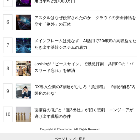
用は平均2億7000万円
アスクルはなぜ侵害されたのか クラウドの安全神話を
崩す「例外」の正体
メインフレームは死なず AI活用で20年来の高収益をた
たき出す基幹システムの底力
Joshinが「ピースサイン」で勤怠打刻 共用PCの「パ
スワード忘れ」を解消
DX導入企業の3割超がむしろ「負担増」 9割が陥る“内
製化のわな”
面接官の“勘”と「週3出社」が招く悲劇 エンジニアが
逃げ出す職場の条件
Copyright © ITmedia Inc. All Rights Reserved.
ページトップに戻る