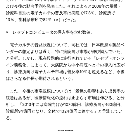
よび今後の動向予測を発表した。それによると2008年の規模・
診療科目別の電子カルテの普及率は病院で17.8％、診療所で
13％、歯科診療所で82％（※）だった。
※ レセプトコンピュータの導入率を含む数値。
電子カルテの普及状況について、同社では「日本政府や製品ベ
ンダーの想定よりは遅く、特に病院向け市場が伸び悩んでいた」
と分析。しかし、現在段階的に施行されている「レセプトオンラ
イン義務化」によって、大病院から中小病院へとその導入は広が
り、診療所向け電子カルテ市場は普及率10％を超えるなど、今後
はさらなる伸長が期待されるという。
また、今後の市場規模については「景気の影響もあり成長率の
緩急はあるが、医療情報化の流れは止まらず市場は伸びる」と分
析し、「2013年には病院向けが1070億円、診療所向が160億円、
診療所94億円となり、全体で1324億円に達する」と予測してい
る。