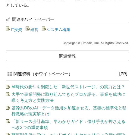
としている。
関連ホワイトペーパー
IT投資
|
経営
|
システム構築
Copyright © ITmedia, Inc. All Rights Reserved.
関連情報
関連資料（ホワイトペーパー）
[PR]
AI時代の要件を網羅した「新世代ストレージ」の実力とは？
大手で事業開発に取り組んできたプロが語る、事業を成功に
導く考え方と実践方法
基幹系DBのAI・データ活用を加速させる、基盤の標準化と移
行戦略の現実解とは
「新リース会計基準」早わかりガイド：借り手側が押さえる
べき3つの重要事項
荏原製作所に学ぶ、エンドポイントセキュリティ刷新の秘訣