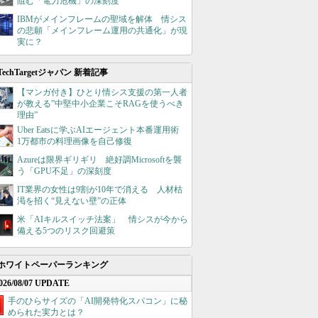
阻む「電力危機」の深刻度
IBMがメインフレームの聖域を解体 情シス
の悲願「メインフレーム運用の共通化」が現
実に？
TechTargetジャパン 新着記事
【マンガ付き】ひとり情シス支援の第一人者
が教える”中堅中小企業こそRAGを使うべき
理由”
Uber Eatsに学ぶAIエージェント本番運用術
1万都市の料理画像を自己修復
Azureは限界ギリギリ 絶好調Microsoftを襲
う「GPU不足」の深刻度
IT業界の女性は9割が10年で消える 人材枯
渇を招く“見えない壁”の正体
米「AIキルスイッチ法案」 情シスが今から
備える5つのリスク回避策
ホワイトペーパーランキング
026/08/07 UPDATE
手のひらサイズの「AI開発特化スパコン」に秘
められた実力とは？