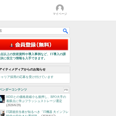
マイページ
00点以上の技術資料や導入事例など、IT導入の課
解決に役立つ情報を入手できます。
アイティメディアからのお知らせ
キャリア採用の応募を受け付けています
ベンダーコンテンツ
PR
HDDとの価格差縮小も後押し、BPO大手の
着眼点に学ぶフラッシュストレージ選定
(2026/6/29)
IT調達担当者が知るべき「IT機器 大インフレ