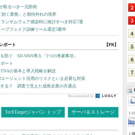
レポート
【PR】
防ぐ SD-WAN導入「5つの考慮事項」
レポート
ZTNAの基本と導入戦略を解説
AIエージェント活用のリスクといま必要な対策
化する？ 調査で見えた成長企業の共通点
Recommended by
TechTargetジャパン トップ
サーバ＆ストレージ
トの
ト構