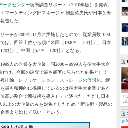
データセンター
実態調査リポート（2010年版）を発表。
トマーケティング部マネージャ 朝倉英夫氏が日本と海
を報告した。
チが2009年11月に実施したもので、従業員数1000
では、回答上位から順に米国（19.8％、513社）、日本
、120社）、中国（6.7％、120社）となる。
999人の企業を大企業、同2000～9999人を準大手大企
置付け、今回の調査で最も顕著に見られた結果として
重複排除、
レプリケーション
、
ストレージ
の
仮想化
、継
術を最も積極的に採用しているのは準大手大企業である
17％高い割合で新技術を導入）」と述べた。ただし日本
「T
っ
人以上の大企業のみを対象としたため「新技術・製品の
手企業より総じて低い」という。
2