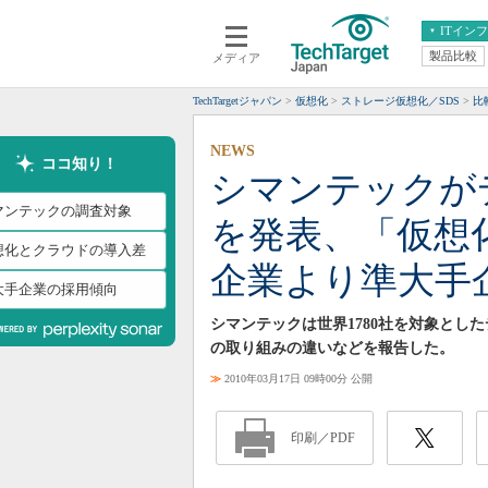
ITイン
製品比較
メディア
クラウド
エンタープライズ
ERP
仮想化
TechTargetジャパン
仮想化
ストレージ仮想化／SDS
比
データ分析
サーバ＆ストレージ
NEWS
CX
スマートモバイル
ココ知り！
シマンテックが
情報系システム
ネットワーク
マンテックの調査対象
を発表、「仮想
システム運用管理
想化とクラウドの導入差
企業より準大手
大手企業の採用傾向
シマンテックは世界1780社を対象とし
の取り組みの違いなどを報告した。
≫
2010年03月17日 09時00分 公開
印刷／PDF