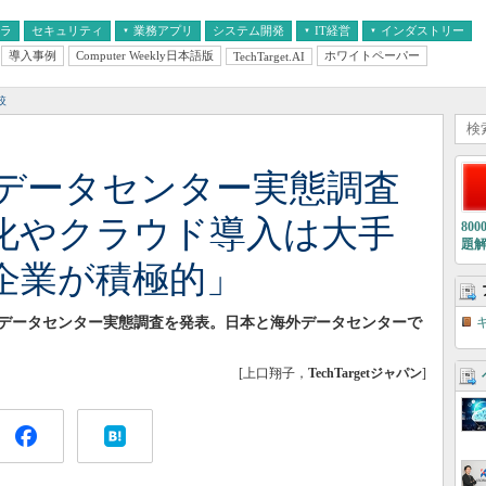
フラ
セキュリティ
業務アプリ
システム開発
IT経営
インダストリー
導入事例
Computer Weekly日本語版
ホワイトペーパー
TechTarget.AI
AI
経営とIT
医療IT
中堅・中小企業とIT
教育IT
較
データセンター実態調査
化やクラウド導入は大手
80
題
企業が積極的」
たデータセンター実態調査を発表。日本と海外データセンターで
[上口翔子，
TechTargetジャパン
]