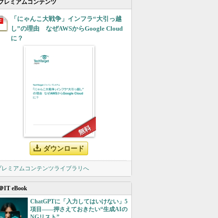
プレミアムコンテンツ
「にゃんこ大戦争」インフラ“大引っ越
し”の理由 なぜAWSからGoogle Cloud
に？
ダウンロード
 プレミアムコンテンツライブラリへ
＠IT eBook
ChatGPTに「入力してはいけない」5
項目――押さえておきたい“生成AIの
NGリスト”