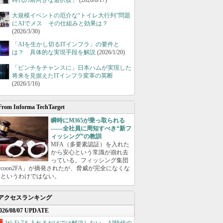
時代の前向きな選択肢」
(2026/6/17)
大規模イベントの厄介な“トイレ大行列”問題
にAIでメス その仕組みと効果は？
(2026/3/30)
「AIを生かし切るITインフラ」の要件と
は？ 具体的な実現手段を解説
(2026/1/20)
「ピンチをチャンスに」日本ハムが実現した
将来を見据えたITインフラ変革の英断
(2026/1/16)
From Informa TechTarget
瞬時にM365が乗っ取られる
――全社員に周知すべき“新フ
ィッシング”の教訓
MFA（多要素認証）を入れた
から安心という常識が崩れ去
っている。フィッシング集団
ycoon2FA」が摘発されたが、脅威が完全になくな
たというわけではない。
アクセスランキング
026/08/07 UPDATE