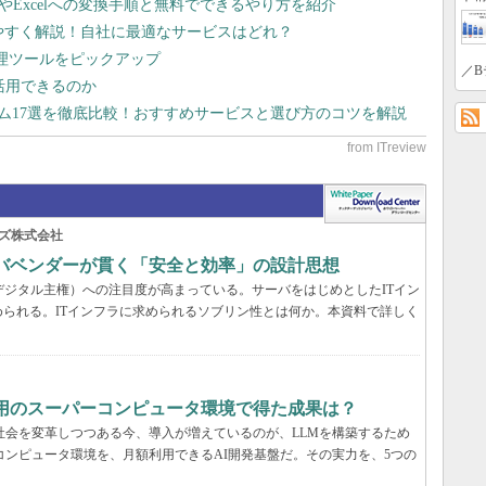
dやExcelへの変換手順と無料でできるやり方を紹介
りやすく解説！自社に最適なサービスはどれ？
管理ツールをピックアップ
／B
で活用できるのか
テム17選を徹底比較！おすすめサービスと選び方のコツを解説
ズ株式会社
ーバベンダーが貫く「安全と効率」の設計思想
デジタル主権）への注目度が高まっている。サーバをはじめとしたITイン
られる。ITインフラに求められるソブリン性とは何か。本資料で詳しく
利用のスーパーコンピュータ環境で得た成果は？
と社会を変革しつつある今、導入が増えているのが、LLMを構築するため
コンピュータ環境を、月額利用できるAI開発基盤だ。その実力を、5つの