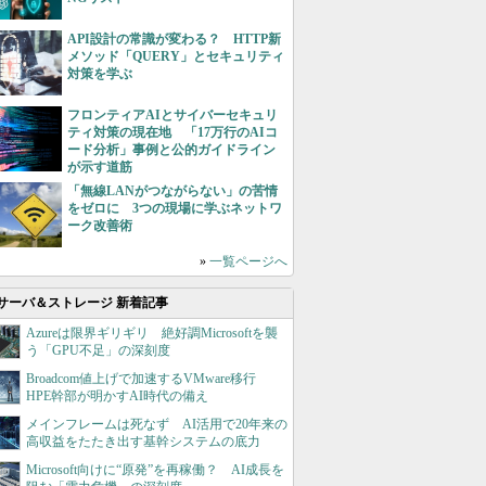
API設計の常識が変わる？ HTTP新
メソッド「QUERY」とセキュリティ
対策を学ぶ
フロンティアAIとサイバーセキュリ
ティ対策の現在地 「17万行のAIコ
ード分析」事例と公的ガイドライン
が示す道筋
「無線LANがつながらない」の苦情
をゼロに 3つの現場に学ぶネットワ
ーク改善術
»
一覧ページへ
サーバ＆ストレージ 新着記事
Azureは限界ギリギリ 絶好調Microsoftを襲
う「GPU不足」の深刻度
Broadcom値上げで加速するVMware移行
HPE幹部が明かすAI時代の備え
メインフレームは死なず AI活用で20年来の
高収益をたたき出す基幹システムの底力
Microsoft向けに“原発”を再稼働？ AI成長を