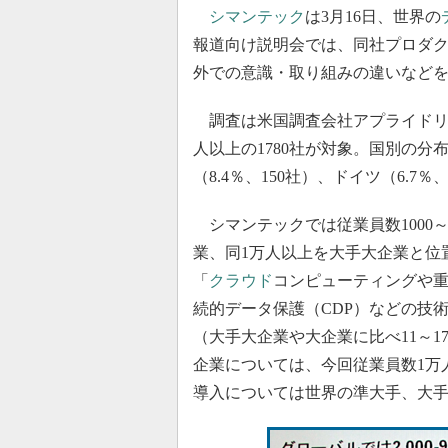
シマンテック
は3月16日、世界の
報道向け説明会では、同社プロダク
外での意識・取り組みの違いなど
調査は米国調査会社アプライドリサー
人以上の1780社が対象。国別の分布
（8.4％、150社）、ドイツ（6.7％
シマンテックでは従業員数1000～1
業、同1万人以上を大手大企業と位
「
クラウド
コンピューティングや
続的データ保護（CDP）などの技
（大手大企業や大企業に比べ11～
企業については、今回従業員数1万
導入については世界の準大手、大