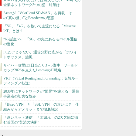
Wi-Fi 7を入れるだけでは解決しない AI時代の
企業ネットワーク3つの壁 対策は
Aristaが「VeloCloud SD-WAN」を買収 そ
の“真の狙い”とBroadcomの思惑
「5G」「4G」を抜いて主流になる「Massive
IoT」とは？
“6G誕生”へ 「5G」の先にあるモバイル通信
の進化
PCだけじゃない、通信分野に広がる「ホワイ
トボックス」旋風
サイバー攻撃は1日当たり3～5億件 ワールド
カップ2026を支えたLenovoのIT戦略
VRF（Virtual Routing and Forwarding：仮想ルー
ティング／転送）
2030年にネットワークが“限界”を迎える 通信
事業者の切実な悩み
「IPsec-VPN」と「SSL-VPN」の違いは？ 仕
組みからデメリットまで徹底解説
「遅いネット通信」「水漏れ」の2大欠陥に悩
む英国の“苦渋の決断”