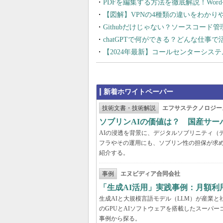
PDFを編集する方法を徹底解説！Wor
【図解】VPNの4種類の違いをわか
Githubだけじゃない？ソースコード
chatGPTで何ができる？どんな仕事
【2024年最新】コールセンターシス
新着ホワイトペーパー
技術文書・技術解説
エフサステクノロジー
ソブリンAIの価値は？ 国産サ
AIの浸透を背景に、デジタルソブリニティ（
フラやその運用にも、ソブリン性の担保が求め
紹介する。
事例
エヌビディア合同会社
「生成AI活用」実践事例：月額
生成AIと大規模言語モデル（LLM）が産業
のGPUとAIソフトウェアを搭載したスーパー
事例から探る。