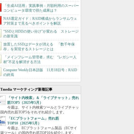
「生成AI活用」実践事例：月額利用のスーパー
コンピュータ環境で得た成果は？
NAS選定ガイド：RAID構成からランサムウェ
ア対策まで見るべきポイントを解説
“SSDとHDDの使い分け”が変わる ストレージ
の新常識
放置したSSDはデータが消える 「数千年保
存」を実現するストレージとは
「メインフレーム管理者」求む “レガシー人
材”不足を解消する方法
Computer Weekly日本語版 11月18日号：RAID
の終焉
ITmedia マーケティング新着記事
「サイト内検索」＆「ライブチャット」売れ
筋TOP5（2025年5月）
今週は、サイト内検索ツールとライブチャッ
国内売れ筋TOP5をそれぞれ紹介します。
「ECプラットフォーム」売れ筋
TOP10（2025年5月）
今週は、ECプラットフォーム製品（ECサイ
築ツール）の国内売れ筋TOP10を紹介します。