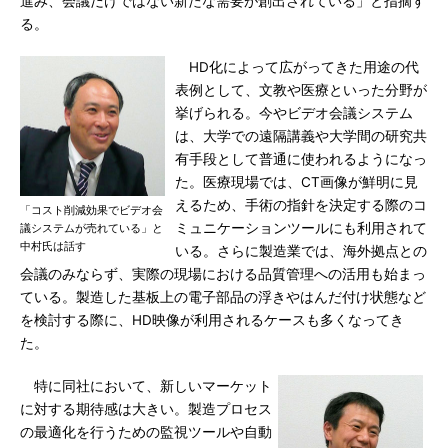
進み、会議だけではない新たな需要が創出されている」と指摘す
る。
HD化によって広がってきた用途の代
表例として、文教や医療といった分野が
挙げられる。今やビデオ会議システム
は、大学での遠隔講義や大学間の研究共
有手段として普通に使われるようになっ
た。医療現場では、CT画像が鮮明に見
えるため、手術の指針を決定する際のコ
「コスト削減効果でビデオ会
ミュニケーションツールにも利用されて
議システムが売れている」と
中村氏は話す
いる。さらに製造業では、海外拠点との
会議のみならず、実際の現場における品質管理への活用も始まっ
ている。製造した基板上の電子部品の浮きやはんだ付け状態など
を検討する際に、HD映像が利用されるケースも多くなってき
た。
特に同社において、新しいマーケット
に対する期待感は大きい。製造プロセス
の最適化を行うための監視ツールや自動