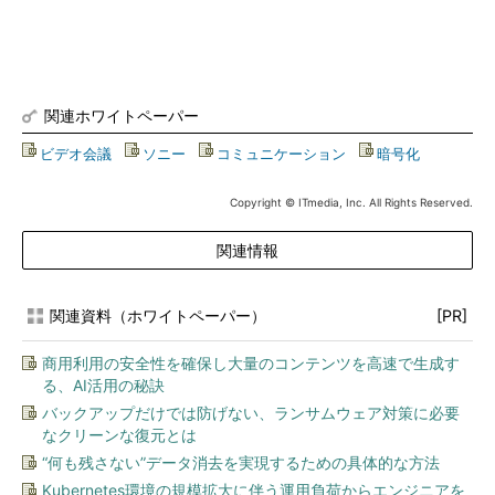
関連ホワイトペーパー
ビデオ会議
|
ソニー
|
コミュニケーション
|
暗号化
Copyright © ITmedia, Inc. All Rights Reserved.
関連情報
関連資料（ホワイトペーパー）
[PR]
商用利用の安全性を確保し大量のコンテンツを高速で生成す
る、AI活用の秘訣
バックアップだけでは防げない、ランサムウェア対策に必要
なクリーンな復元とは
“何も残さない”データ消去を実現するための具体的な方法
Kubernetes環境の規模拡大に伴う運用負荷からエンジニアを