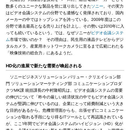
数多くのユニークな製品を世に送り出してきた
ソニー
。その実力
はビデオ会議システムの分野でも遺憾なく発揮されており、国内
メーカーの中ではトップシェアを誇っている。2009年度はこの
分野で過去最高となる売り上げを計上し、その勢いは2010年に入
っても続いているという。では、なぜソニーが
ビデオ会議システ
ム
市場で強いのか？ その理由は、民生用の液晶テレビからデジ
タルカメラ、産業用ネットワークカメラに至るまで広範にわたる
「映像技術の総合力」にあるようだ。
HD化の進展で新たな需要が喚起される
ソニービジネスソリューション バリュー・クリエイション部
門 ソリューションマーケティング部 コミュニケーションプロダ
クツMK課 統括課長の中村隆昭氏は、ビデオ会議システムの需要
の伸びについて「昨今の厳しい経済状況の中でもビデオ会議シス
テムが堅調に伸びているのは、企業にとって経費削減という大き
な目的があるから。危機管理面からも、出張せずにコミュニケー
ションが取れる手段になり得るITツールとして再認識されている
が、ここ1年間でビデオ会議システムのハイビジョン（HD）化が