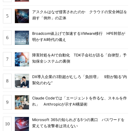
アスクルはなぜ侵害されたのか クラウドの安全神話を
崩す「例外」の正体
Broadcom値上げで加速するVMware移行 HPE幹部が
明かすAI時代の備え
障害対処をAIで自動化 TDK子会社が語る「自律型」予
知保全システムの裏側
DX導入企業の3割超がむしろ「負担増」 9割が陥る“内
製化のわな”
Claude Codeでは「エージェントを作るな、スキルを作
れ」 Anthropicが示すAI構築術
Microsoft 365の知られざる5つの裏口 パスワードを
変えても攻撃者は消えない