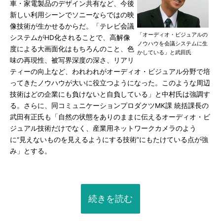
車・家電製品のデザイン共有など、今後
新しい利用シーンでソニーならではの映
像技術が生かせるからだ。「テレビ会議
「オーディオ・ビジュアルの
システムがHD化されることで、高解像
ノウハウを会議システムに生
度による大画面化はもちろんのこと、色
かしている」と武田氏
味の再現性、被写界深度の深さ、リアリ
ティーの向上など、われわれがオーディオ・ビジュアル分野で培
ってきたノウハウが大いに役立つようになった。このような周辺
技術はどの企業にも負けないと自負している」と中村氏は強調す
る。さらに、同コミュニケーションプロダクツMK課 統括課長の
武田有正氏も「自然の状態をありのままに伝えるオーディオ・ビ
ジュアル技術だけでなく、産業用ネットワークカメラのよう
に“見えないものを見えるようにする技術”にもたけている点が強
み」とする。
続きを読む