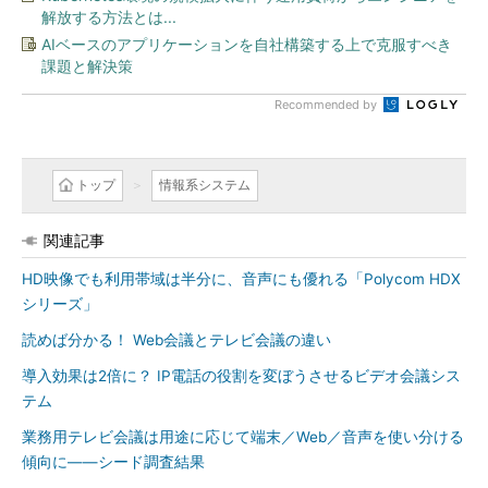
解放する方法とは...
AIベースのアプリケーションを自社構築する上で克服すべき
課題と解決策
Recommended by
トップ
情報系システム
関連記事
HD映像でも利用帯域は半分に、音声にも優れる「Polycom HDX
シリーズ」
読めば分かる！ Web会議とテレビ会議の違い
導入効果は2倍に？ IP電話の役割を変ぼうさせるビデオ会議シス
テム
業務用テレビ会議は用途に応じて端末／Web／音声を使い分ける
傾向に――シード調査結果