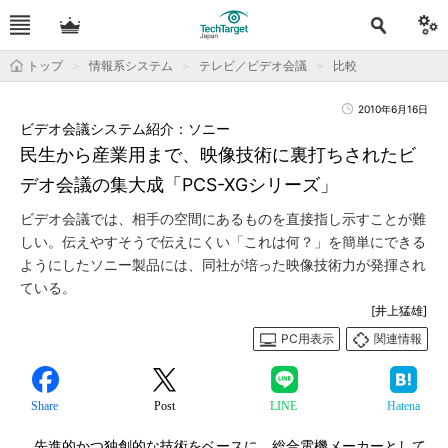
トップ
情報系システム
テレビ／ビデオ会議
比較
2010年6月16日
ビデオ会議システム紹介：ソニー
民生から産業用まで、映像技術に裏打ちされたビ
デオ会議の集大成「PCS-XGシリーズ」
ビデオ会議では、相手の空間にあるものを直接指し示すことが難
しい。伝えやすそうで伝えにくい「これは何？」を簡単にできる
ようにしたソニー製品には、同社が培った映像技術力が発揮され
ている。
[井上猛雄]
PC用表示
関連情報
Share
Post
LINE
Hatena
先進的かつ独創的な技術をベースに、総合電機メーカーとして