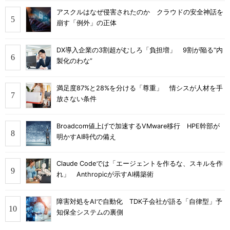
アスクルはなぜ侵害されたのか クラウドの安全神話を
崩す「例外」の正体
DX導入企業の3割超がむしろ「負担増」 9割が陥る“内
製化のわな”
満足度87%と28%を分ける「尊重」 情シスが人材を手
放さない条件
Broadcom値上げで加速するVMware移行 HPE幹部が
明かすAI時代の備え
Claude Codeでは「エージェントを作るな、スキルを作
れ」 Anthropicが示すAI構築術
障害対処をAIで自動化 TDK子会社が語る「自律型」予
知保全システムの裏側