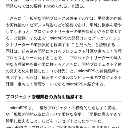
開発ならではの要件”も求められる」と語る。
さらに「一般的な開発プロセス改善モデルでは、手順書の作成
や実施後のエビデンス報告などが必要であり、単純に帳票を増や
してしまうと、プロジェクトリーダーの業務負荷がさらに増大す
る」と指摘。その上で「microEPSの開発コンセプトは“プロジェ
クトリーダーの業務負荷を軽減する”ことだった」と説明する。
同社は、組み込み開発におけるプロジェクト計画や進ちょく管理
プロセスをツール化することで、「プロジェクトリーダーの属人
的な管理業務を最小限に抑えるとともに、開発プロジェクト全体
の見える化を目指した」（小針氏）と、microEPSの開発経緯を
説明する。今回は、横河ディジタルコンピュータのプロジェクト
計画・進ちょく管理ツールであるmicroEPSを紹介する。
プロジェクト管理業務の負荷を軽減する
microEPSは、「複数プロジェクトの横断的な進ちょく管理」
や「現場の開発状況に合わせて柔軟な変更」「早期に導入できて
簡単に使えること」などをコンセプトとしたツールだ。
microEPSではプロジェクトに関する情報を一元管理するサーバ