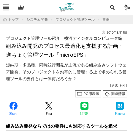
トップ
システム開発
プロジェクト管理ツール
事例
2010年8月11日
プロジェクト管理ツール紹介：横河ディジタルコンピュータ編
組み込み開発のプロセス最適化も支援する計画・
進ちょく管理ツール「microEPS」
短納期・多品種、同時並行開発が主流である組み込みソフトウェ
ア開発。そのプロジェクトを効率的に管理する上で求められる管
理ツールの要件とは一体何だろうか？
[唐沢正和]
PC用表示
関連情報
Share
Post
LINE
Hatena
組み込み開発ならではの要件にも対応するツールを追求