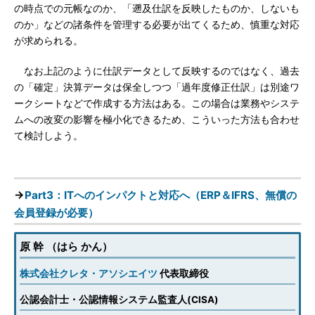
の時点での元帳なのか、「遡及仕訳を反映したものか、しないも
のか」などの諸条件を管理する必要が出てくるため、慎重な対応
が求められる。
なお上記のように仕訳データとして反映するのではなく、過去
の「確定」決算データは保全しつつ「過年度修正仕訳」は別途ワ
ークシートなどで作成する方法はある。この場合は業務やシステ
ムへの改変の影響を極小化できるため、こういった方法も合わせ
て検討しよう。
→
Part3：ITへのインパクトと対応へ（ERP＆IFRS、無償の
会員登録が必要）
原 幹 （はら かん）
株式会社クレタ・アソシエイツ
代表取締役
公認会計士・公認情報システム監査人(CISA)