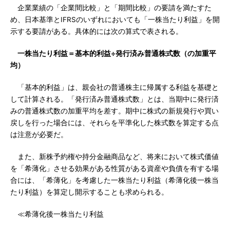
企業業績の「企業間比較」と「期間比較」の要請を満たすた
め、日本基準とIFRSのいずれにおいても「一株当たり利益」を開
示する要請がある。具体的には次の算式で表される。
一株当たり利益＝基本的利益÷発行済み普通株式数（の加重平
均）
「基本的利益」は、親会社の普通株主に帰属する利益を基礎と
して計算される。「発行済み普通株式数」とは、当期中に発行済
みの普通株式数の加重平均を差す。期中に株式の新規発行や買い
戻しを行った場合には、それらを平準化した株式数を算定する点
は注意が必要だ。
また、新株予約権や持分金融商品など、将来において株式価値
を「希薄化」させる効果がある性質がある資産や負債を有する場
合には、「希薄化」を考慮した一株当たり利益（希薄化後一株当
たり利益）を算定し開示することも求められる。
≪希薄化後一株当たり利益