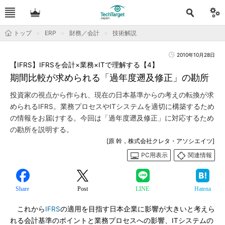
トップ
ERP
財務／会計
技術解説
2010年10月28日
【IFRS】IFRSを会計×業務×ITで理解する【4】
期間比較が求められる「過年度遡及修正」の勘所
投資家の視点から作られ、現在の日本基準からの考えの転換が求
められるIFRS。業務プロセスやITシステムを適切に構築するため
の情報をお届けする。今回は「過年度遡及修正」に対応するため
の勘所を説明する。
[原 幹，株式会社クレタ・アソシエイツ]
PC用表示
関連情報
Share
Post
LINE
Hatena
これから
IFRS
の適用を目指す日本企業に影響が大きいと考えら
れる会計基準のポイントと業務プロセスへの影響、ITシステムの