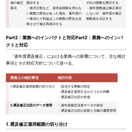
値の修正
開示する
ぞれの調整を開示する
表示
・株式分割など、資本金移動を伴わな
・過年度数値は修正表示
い株数の変化があった場合、過年度の
しないが、過年度の修正
一株当たり利益はこの株数の変化を反
後数値を注記する
映させて修正再表示する
Part2：業務へのインパクトと対応Part2：業務へのインパ
クトと対応
「過年度遡及修正」における業務への影響について、主な検討
事項とその対応方針について述べる。
業務上の検討事項
検討内容
1.遡及修正適用範囲の切り分け
・該当する事象の特定
・遡及修正適用するかどうかの判断
・遡及修正仕訳の作成
2.遡及修正仕訳のデータ管理
・過年度確定決算データの保全
・遡及修正仕訳の反映と元帳の履歴管理
1. 遡及修正適用範囲の切り分け