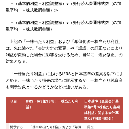
＝（基本的利益＋利益調整額）÷（発行済み普通株式数（の加
重平均）＋株式数調整額）≫
＝（基本的利益＋利益調整額）÷（発行済み普通株式数（の加
重平均）＋株式数調整額）
上記の「一株当たり利益」および「希薄化後一株当たり利益」
は、先に述べた「会計方針の変更」や「誤謬」の訂正などにより
利益が変動した場合に影響を受けるため、当然に「遡及修正」の
対象となる。
「一株当たり利益」におけるIFRSと日本基準の差異を以下にま
とめる。一株当たり損失の場合に開示するか、一株当たり純資産
も開示対象とするかどうかなどの違いがある。
項目
IFRS（IAS第33号：一株当たり利
日本基準（企業会計基
益）
準第2号 1株当たり当期
純利益に関する会計基
準及び同適用指針）
開示する
・「基本1株当たり利益」および「希薄
・同左