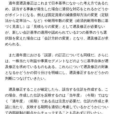
過年度遡及修正はこれまで日本基準になかった考え方であるた
め、該当する事象が発生した場合に適切な対応をとれるかどうか
がポイントになる。例えば固定資産の減価償却方法の変更（定額
法から定率法へ、など）や耐用年数の変更（経済的耐用年数に基
づく見直し）は「見積もりの変更」として遡及修正が必要ない
が、新しい会計基準の適用や認められている2つの基準のうち選
択肢を変えた場合には「会計方針の変更」となり、遡及修正が求
められる。
また過年度における「誤謬」の訂正についても同様だ。さらに
は、一株当たり利益や事業セグメントなどのように基準自体が遡
及修正を求めているものもある。これらについて遡及修正の対象
となるかどうかの切り分けを明確にし、遡及修正するかどうかの
判断につなげていきたい。
遡及修正することが確定したら、該当する仕訳を作成する。こ
の場合、作成した仕訳を反映するのは「当年度」（今期）ではな
く「過年度」（前期）である点は注意が必要だ。仕訳の作成と承
認に当たり、反映する期間を適切に考慮しているかどうかについ
て内部統制の観点からチェックすることも忘れずに行いたい。