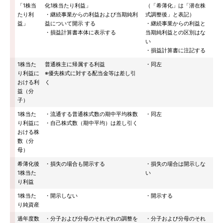
「1株当
化1株当たり利益」
（「希薄化」は「潜在株
たり利
・継続事業からの利益および当期純利
式調整後」と表記）
益」
益について開示 する
・継続事業からの利益と
・損益計算書本体に表示する
当期純利益との区別はな
い
・損益計算書に注記する
1株当た
普通株主に帰属する利益
・同左
り利益に
※優先株式に対する配当金等は差し引
おける利
く
益（分
子）
1株当た
・流通する普通株式数の期中平均株数
・同左
り利益に
・自己株式数（期中平均）は差し引く
おける株
数（分
母）
希薄化後
・損失の場合も開示する
・損失の場合は開示しな
1株当た
い
り利益
1株当た
・開示しない
・開示する
り純資産
過年度数
・分子および分母のそれぞれの調整を
・分子および分母のそれ