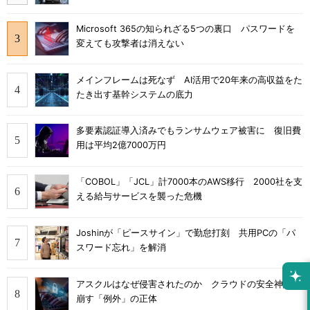
Microsoft 365の知られざる5つの裏口 パスワードを
変えても攻撃者は消えない
メインフレームは死なず AI活用で20年来の高収益をた
たき出す基幹システムの底力
多要素認証導入済みでもランサムウェア被害に 復旧費
用は平均2億7000万円
「COBOL」「JCL」計7000本のAWS移行 2000社を支
える給与サービスを襲った危機
Joshinが「ピースサイン」で勤怠打刻 共用PCの「パ
スワード忘れ」を解消
アスクルはなぜ侵害されたのか クラウドの安全神話を
崩す「例外」の正体