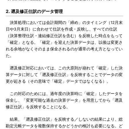
2. 遡及修正仕訳のデータ管理
決算処理においては会計期間の「締め」のタイミング（12月末
日や3月末日）に合わせて仕訳を作成・反映し、すべての仕訳
（決算整理仕訳・連結修正仕訳を含む）を反映した時点をもって
「確定」となる。「確定」を迎えた決算データは、以後は変更さ
れる余地がなくそのまま保全されるのが通常の考え方となってい
た。
遡及修正対応においては、この大原則が崩れて「確定」した決
算データに対して「遡及修正仕訳」を反映することでデータの変
更が起きる（その意味で「確定」データではなくなる）。
この対応のためには、過年度の決算時に「確定」したデータを
保全し、「変更可能な過去の決算データ」を用意してから「遡及
修正仕訳」を反映することになる。
結果、「遡及修正仕訳」を反映する／しないの結果により、総
勘定元帳データを複数保持するかどうかの検討も必要になる。ど