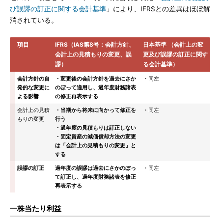
び誤謬の訂正に関する会計基準
」により、IFRSとの差異はほぼ解
消されている。
項目
IFRS（IAS第8号：会計方針、
日本基準 （会計上の変
会計上の見積もりの変更、誤
更及び誤謬の訂正に関す
謬）
る会計基準）
会計方針の自
・変更後の会計方針を過去にさか
・同左
発的な変更に
のぼって適用し、過年度財務諸表
よる影響
の修正再表示する
会計上の見積
・当期から将来に向かって修正を
・同左
もりの変更
行う
・過年度の見積もりは訂正しない
・固定資産の減価償却方法の変更
は「会計上の見積もりの変更」と
する
誤謬の訂正
過年度の誤謬は過去にさかのぼっ
・同左
て訂正し、過年度財務諸表を修正
再表示する
一株当たり利益