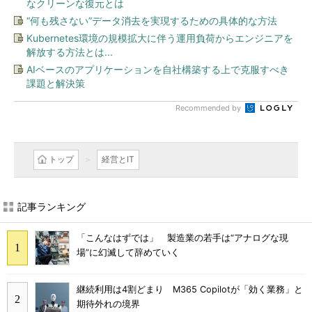
なクリーンな復元とは
“何も残さない”データ消去を実現するための具体的な方法
Kubernetes環境の規模拡大に伴う運用負荷からエンジニアを
解放する方法とは...
AIベースのアプリケーションを自社構築する上で克服すべき
課題と解決策
Recommended by
トップ
経営とIT
記事ランキング
「こんなはずでは」 製造業の若手は“アナログな現
場”に幻滅して辞めていく
継続利用は4割どまり M365 Copilotが「効く業務」と
期待外れの境界