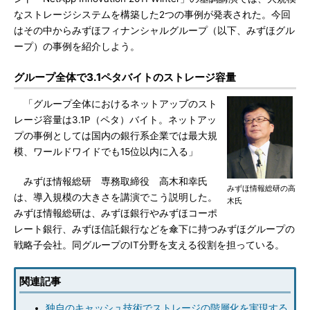
なストレージシステムを構築した2つの事例が発表された。今回
はその中からみずほフィナンシャルグループ（以下、みずほグル
ープ）の事例を紹介しよう。
グループ全体で3.1ペタバイトのストレージ容量
「グループ全体におけるネットアップのスト
レージ容量は3.1P（ペタ）バイト。ネットアッ
プの事例としては国内の銀行系企業では最大規
模、ワールドワイドでも15位以内に入る」
みずほ情報総研 専務取締役 高木和幸氏
みずほ情報総研の高
は、導入規模の大きさを講演でこう説明した。
木氏
みずほ情報総研は、みずほ銀行やみずほコーポ
レート銀行、みずほ信託銀行などを傘下に持つみずほグループの
戦略子会社。同グループのIT分野を支える役割を担っている。
関連記事
独自のキャッシュ技術でストレージの階層化を実現する