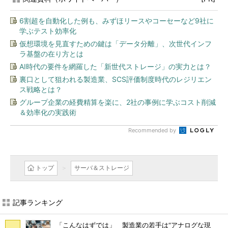
6割超を自動化した例も、みずほリースやコーセーなど9社に
学ぶテスト効率化
仮想環境を見直すための鍵は「データ分離」、次世代インフ
ラ基盤の在り方とは
AI時代の要件を網羅した「新世代ストレージ」の実力とは？
裏口として狙われる製造業、SCS評価制度時代のレジリエン
ス戦略とは？
グループ企業の経費精算を楽に、2社の事例に学ぶコスト削減
＆効率化の実践術
Recommended by
トップ
サーバ＆ストレージ
記事ランキング
「こんなはずでは」 製造業の若手は“アナログな現