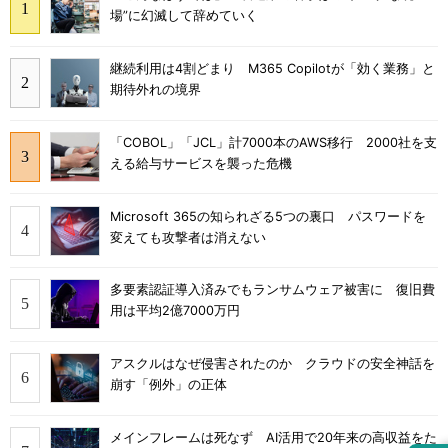
場”に幻滅して辞めていく
継続利用は4割どまり M365 Copilotが「効く業務」と
期待外れの境界
「COBOL」「JCL」計7000本のAWS移行 2000社を支
える給与サービスを襲った危機
Microsoft 365の知られざる5つの裏口 パスワードを
変えても攻撃者は消えない
多要素認証導入済みでもランサムウェア被害に 復旧費
用は平均2億7000万円
アスクルはなぜ侵害されたのか クラウドの安全神話を
崩す「例外」の正体
メインフレームは死なず AI活用で20年来の高収益をた