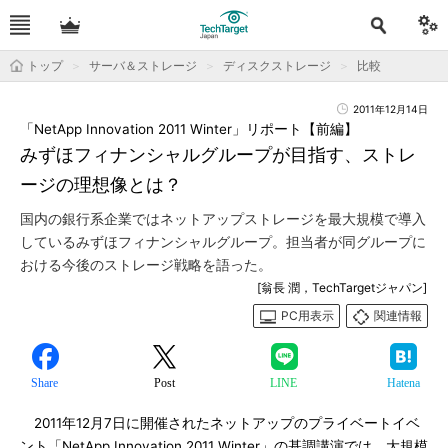
トップ
サーバ＆ストレージ
ディスクストレージ
比較
2011年12月14日
「NetApp Innovation 2011 Winter」リポート【前編】
みずほフィナンシャルグループが目指す、ストレ
ージの理想像とは？
国内の銀行系企業ではネットアップストレージを最大規模で導入
しているみずほフィナンシャルグループ。担当者が同グループに
おける今後のストレージ戦略を語った。
[翁長 潤，TechTargetジャパン]
PC用表示
関連情報
Share
Post
LINE
Hatena
2011年12月7日に開催されたネットアップのプライベートイベ
ント「NetApp Innovation 2011 Winter」の基調講演では、大規模