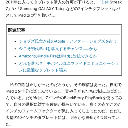
2011年に入ってタブレット購入の許可が下りると、「
Dell
Streak
7」や「Samsung GALAXY Tab」などの7インチタブレットはパ
スしてiPad 2に行き着いた。
関連記事
ジョブズ氏亡き後のApple：アフター・ジョブズを占う
今こそ初代iPadを購入するチャンス……かも
AmazonのKindle FireはiPadに対抗できるか
どれを選ぶ？ モバイルユニファイドコミュニケーショ
ンに最適なタブレット端末
私の判断は正しかったのだろうか。その確信はあった。自宅で
iPad 2を十分に楽しんでいるし、妻や子どもたちは私以上に楽し
んでいる。だが今回、7インチのBlackBerry PlayBookを使ってみ
て、自分の選択に対する確信が揺らいでいる。多くの点でこの7
インチのフォームファクターが気に入ってしまったのだ。ただし
大型の10インチのタブレットには、明らかな長所が1つ残ってい
た。