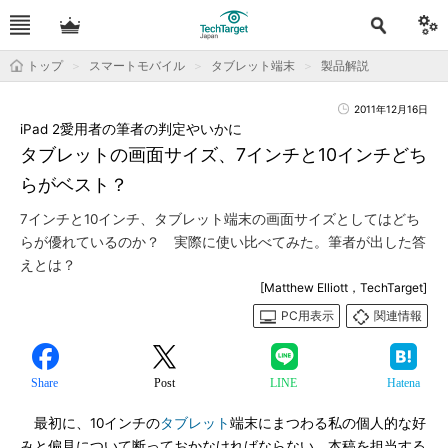
トップ
スマートモバイル
タブレット端末
製品解説
2011年12月16日
iPad 2愛用者の筆者の判定やいかに
タブレットの画面サイズ、7インチと10インチどち
らがベスト？
7インチと10インチ、タブレット端末の画面サイズとしてはどち
らが優れているのか？ 実際に使い比べてみた。筆者が出した答
えとは？
[Matthew Elliott，TechTarget]
PC用表示
関連情報
Share
Post
LINE
Hatena
最初に、10インチの
タブレット
端末にまつわる私の個人的な好
みと偏見について断っておかなければならない。本稿を担当する