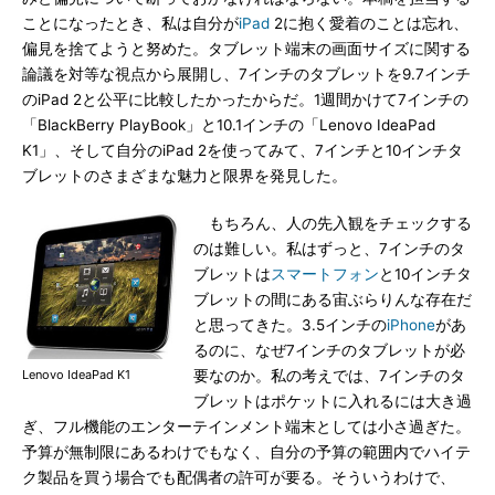
ことになったとき、私は自分が
iPad
2に抱く愛着のことは忘れ、
偏見を捨てようと努めた。タブレット端末の画面サイズに関する
論議を対等な視点から展開し、7インチのタブレットを9.7インチ
のiPad 2と公平に比較したかったからだ。1週間かけて7インチの
「BlackBerry PlayBook」と10.1インチの「Lenovo IdeaPad
K1」、そして自分のiPad 2を使ってみて、7インチと10インチタ
ブレットのさまざまな魅力と限界を発見した。
もちろん、人の先入観をチェックする
のは難しい。私はずっと、7インチのタ
ブレットは
スマートフォン
と10インチタ
ブレットの間にある宙ぶらりんな存在だ
と思ってきた。3.5インチの
iPhone
があ
るのに、なぜ7インチのタブレットが必
Lenovo IdeaPad K1
要なのか。私の考えでは、7インチのタ
ブレットはポケットに入れるには大き過
ぎ、フル機能のエンターテインメント端末としては小さ過ぎた。
予算が無制限にあるわけでもなく、自分の予算の範囲内でハイテ
ク製品を買う場合でも配偶者の許可が要る。そういうわけで、