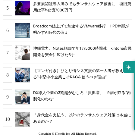
多要素認証導入済みでもランサムウェア被害に 復旧費
用は平均2億7000万円
Broadcom値上げで加速するVMware移行 HPE幹部が
明かすAI時代の備え
沖縄電力、Notes脱却で年1万5000時間減 kintone市民
開発を安全に広げた6手
【マンガ付き】ひとり情シス支援の第一人者が教え
る”中堅中小企業こそRAGを使うべき理由”
DX導入企業の3割超がむしろ「負担増」 9割が陥る“内
製化のわな”
「身代金を支払う」以外のランサムウェア対策は本当に
あるのか？
Copyright © ITmedia Inc. All Rights Reserved.