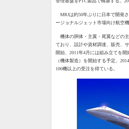
管理基盤をPTC製品で構築する。20
MRJは約50年ぶりに日本で開発さ
ージョナルジェット市場向け航空
機体の胴体・主翼・尾翼などの主
ており、設計や資材調達、販売、サ
開始、2011年4月には組み立てを
（機体製造）を開始する予定。20
100機以上の受注を得ている。