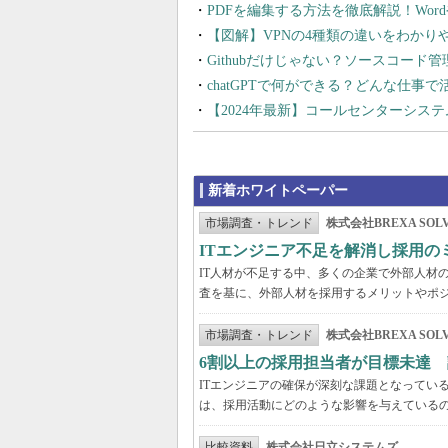
PDFを編集する方法を徹底解説！Wor
【図解】VPNの4種類の違いをわか
Githubだけじゃない？ソースコード
chatGPTで何ができる？どんな仕事
【2024年最新】コールセンターシス
新着ホワイトペーパー
市場調査・トレンド
株式会社BREXA SOLV
ITエンジニア不足を解消し採用
IT人材が不足する中、多くの企業で外部人材の
査を基に、外部人材を採用するメリットやポ
市場調査・トレンド
株式会社BREXA SOLV
6割以上の採用担当者が目標未達 
ITエンジニアの確保が深刻な課題となってい
は、採用活動にどのような影響を与えている
比較資料
株式会社日立システムズ