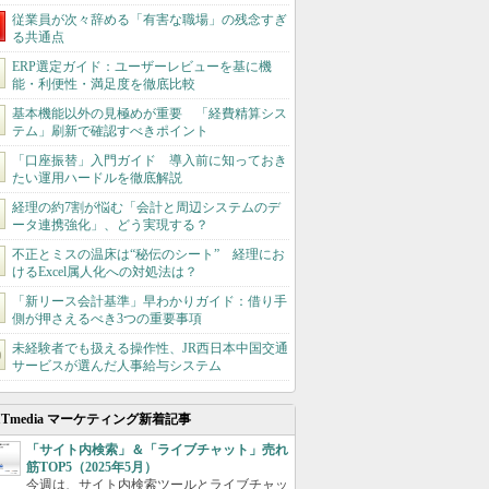
従業員が次々辞める「有害な職場」の残念すぎ
る共通点
ERP選定ガイド：ユーザーレビューを基に機
能・利便性・満足度を徹底比較
基本機能以外の見極めが重要 「経費精算シス
テム」刷新で確認すべきポイント
「口座振替」入門ガイド 導入前に知っておき
たい運用ハードルを徹底解説
経理の約7割が悩む「会計と周辺システムのデ
ータ連携強化」、どう実現する？
不正とミスの温床は“秘伝のシート” 経理にお
けるExcel属人化への対処法は？
「新リース会計基準」早わかりガイド：借り手
側が押さえるべき3つの重要事項
未経験者でも扱える操作性、JR西日本中国交通
サービスが選んだ人事給与システム
ITmedia マーケティング新着記事
「サイト内検索」＆「ライブチャット」売れ
筋TOP5（2025年5月）
今週は、サイト内検索ツールとライブチャッ