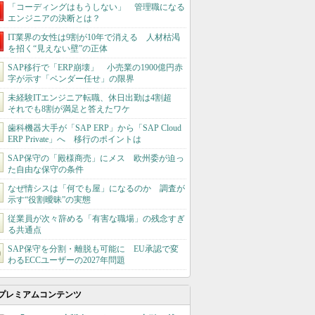
「コーディングはもうしない」 管理職になる
エンジニアの決断とは？
IT業界の女性は9割が10年で消える 人材枯渇
を招く“見えない壁”の正体
SAP移行で「ERP崩壊」 小売業の1900億円赤
字が示す「ベンダー任せ」の限界
未経験ITエンジニア転職、休日出勤は4割超
それでも8割が満足と答えたワケ
歯科機器大手が「SAP ERP」から「SAP Cloud
ERP Private」へ 移行のポイントは
SAP保守の「殿様商売」にメス 欧州委が迫っ
た自由な保守の条件
なぜ情シスは「何でも屋」になるのか 調査が
示す“役割曖昧”の実態
従業員が次々辞める「有害な職場」の残念すぎ
る共通点
SAP保守を分割・離脱も可能に EU承認で変
わるECCユーザーの2027年問題
プレミアムコンテンツ