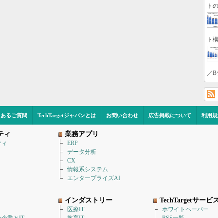
トの
ト構
／B
くあるご質問
TechTargetジャパンとは
お問い合わせ
広告掲載について
利用規
ティ
業務アプリ
ティ
ERP
データ分析
CX
情報系システム
エンタープライズAI
インダストリー
TechTargetサービ
医療IT
ホワイトペーパー