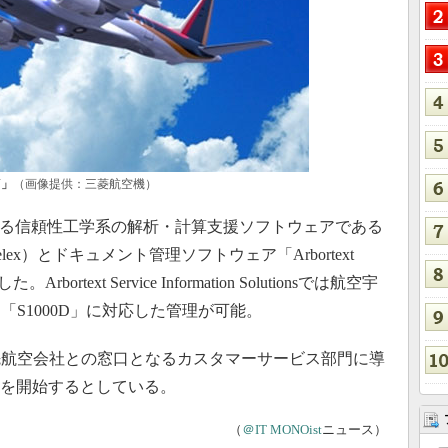
J」
（画像提供：三菱航空機）
する信頼性工学系の解析・計算支援ソフトウェアである
ons」（旧Relex）とドキュメント管理ソフトウェア「Arbortext
定した。Arbortext Service Information Solutionsでは航空宇
S1000D」に対応した管理が可能。
航空会社との窓口となるカスタマーサービス部門に導
用を開始するとしている。
（
＠IT MONOist
ニュース）