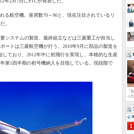
12年2月7日にPTCが発表した。
れる航空機。座席数70～90と、現在注目されているリ
機だ。
要システムの製造、最終組立などは三菱重工が担当し
ポートは三菱航空機が行う。2010年9月に部品の製造を
開始しており、2012年中に初飛行を実現し、本格的な生産
14年第1四半期の初号機納入を目指している。現段階で
「T
っ
2