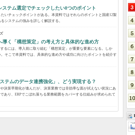
システム選定でチェックしたい8つのポイント
たいチェックポイントがある。本資料ではそれらのポイントと国産12製
あるシステムの強みを詳しく解説する。
ズ
功へ導く「構想策定」の考え方と具体的な進め方
受するには、導入前に取り組む「構想策定」が重要な要素になる。しか
い。そこで本資料では、具体的な進め方や成功に向けたポイントを紹介す
システムのデータ連携強化」、どう実現する？
合や決算早期化が進んだが、決算業務では非効率な面が拭えない状況にあ
分であり、ERPでこぼれ落ちる業務範囲をカバーする仕組みが求められて