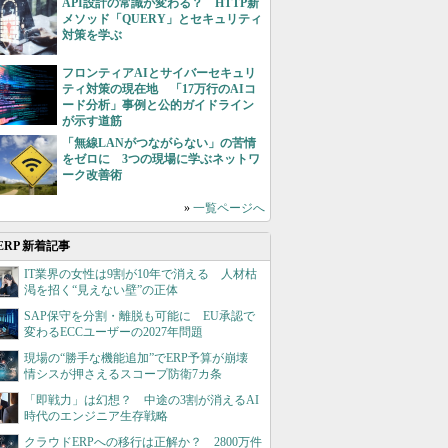
API設計の常識が変わる？ HTTP新
メソッド「QUERY」とセキュリティ
対策を学ぶ
フロンティアAIとサイバーセキュリ
ティ対策の現在地 「17万行のAIコ
ード分析」事例と公的ガイドライン
が示す道筋
「無線LANがつながらない」の苦情
をゼロに 3つの現場に学ぶネットワ
ーク改善術
»
一覧ページへ
ERP 新着記事
IT業界の女性は9割が10年で消える 人材枯
渇を招く“見えない壁”の正体
SAP保守を分割・離脱も可能に EU承認で
変わるECCユーザーの2027年問題
現場の“勝手な機能追加”でERP予算が崩壊
情シスが押さえるスコープ防衛7カ条
「即戦力」は幻想？ 中途の3割が消えるAI
時代のエンジニア生存戦略
クラウドERPへの移行は正解か？ 2800万件