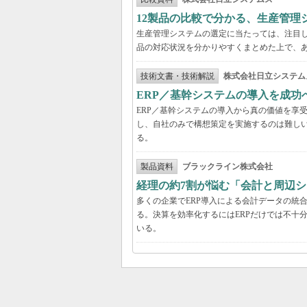
12製品の比較で分かる、生産管理
生産管理システムの選定に当たっては、注目し
品の対応状況を分かりやすくまとめた上で、
技術文書・技術解説
株式会社日立システム
ERP／基幹システムの導入を成
ERP／基幹システムの導入から真の価値を享
し、自社のみで構想策定を実施するのは難し
る。
製品資料
ブラックライン株式会社
経理の約7割が悩む「会計と周辺
多くの企業でERP導入による会計データの統
る。決算を効率化するにはERPだけでは不十
いる。