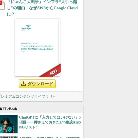
「にゃんこ大戦争」インフラ“大引っ越
し”の理由 なぜAWSからGoogle Cloud
に？
ダウンロード
 プレミアムコンテンツライブラリへ
＠IT eBook
ChatGPTに「入力してはいけない」5
項目――押さえておきたい“生成AIの
NGリスト”