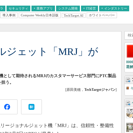
フラ
セキュリティ
業務アプリ
システム開発
IT経営
インダストリー
導入事例
Computer Weekly日本語版
ホワイトペーパー
TechTarget.AI
AI
経営とIT
医療IT
中堅・中小企業とIT
教育IT
ルジェット「MRJ」が
80
題
機として期待されるMRJのカスタマーサービス部門にPTC製品
を担う。
[原田美穂，
TechTargetジャパン
]
リージョナルジェット機「MRJ」は、信頼性・整備性