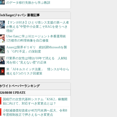
のデータ移行失敗から学ぶ教訓
TechTargetジャパン 新着記事
【マンガ付き】ひとり情シス支援の第一人者
が教える”中堅中小企業こそRAGを使うべき
理由”
Uber Eatsに学ぶAIエージェント本番運用術
1万都市の料理画像を自己修復
Azureは限界ギリギリ 絶好調Microsoftを襲
う「GPU不足」の深刻度
IT業界の女性は9割が10年で消える 人材枯
渇を招く“見えない壁”の正体
米「AIキルスイッチ法案」 情シスが今から
備える5つのリスク回避策
ホワイトペーパーランキング
026/08/08 UPDATE
国税庁の次世代基幹システム「KSK2」稼働開
始に向けて、対応すべき変更点とは？
少額減価償却資産が40万円未満へ拡大、令和8
年度税制改正で押さえるべき変更点