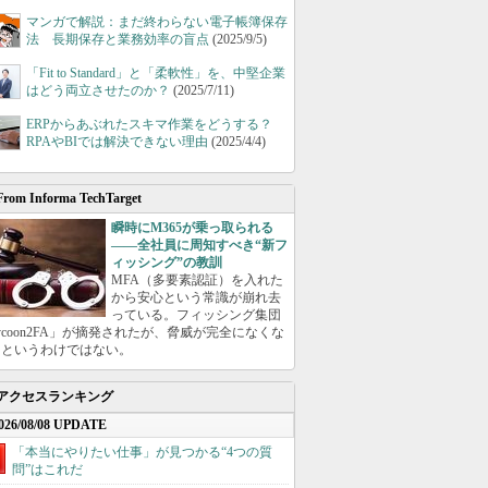
マンガで解説：まだ終わらない電子帳簿保存
法 長期保存と業務効率の盲点
(2025/9/5)
「Fit to Standard」と「柔軟性」を、中堅企業
はどう両立させたのか？
(2025/7/11)
ERPからあぶれたスキマ作業をどうする？
RPAやBIでは解決できない理由
(2025/4/4)
From Informa TechTarget
瞬時にM365が乗っ取られる
――全社員に周知すべき“新フ
ィッシング”の教訓
MFA（多要素認証）を入れた
から安心という常識が崩れ去
っている。フィッシング集団
ycoon2FA」が摘発されたが、脅威が完全になくな
たというわけではない。
アクセスランキング
026/08/08 UPDATE
「本当にやりたい仕事」が見つかる“4つの質
問”はこれだ