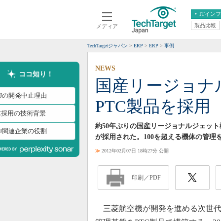
ITイン
製品比較
メディア
クラウド
エンタープライズ
ERP
仮想化
TechTargetジャパン
ERP
ERP
事例
データ分析
サーバ＆ストレージ
NEWS
CX
スマートモバイル
ココ知り！
国産リージョナ
情報系システム
ネットワーク
RJの開発中止理由
PTC製品を採用
システム運用管理
TC採用の技術背景
約50年ぶりの国産リージョナルジェット
RJ関連企業の役割
が採用された。100を超える機体の管理
≫
2012年02月07日 18時27分 公開
印刷／PDF
三菱航空機が開発を進める次世代