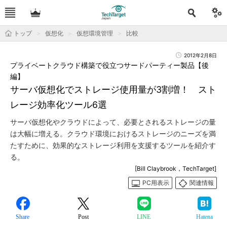
トップ
仮想化
仮想環境管理
比較
2012年2月8日
プライベートクラウド構築で役立つサードパーティー製品【後
編】
サーバ仮想化でストレージ使用量が3割増！ スト
レージ効率化ツール6選
サーバ仮想化やクラウドによって、必要とされるストレージの量
は大幅に増える。クラウド環境におけるストレージのニーズを満
たすために、効果的なストレージ利用を支援するツールを紹介す
る。
[Bill Claybrook，TechTarget]
PC用表示
関連情報
Share
Post
LINE
Hatena