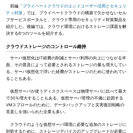
前編「
プライベートクラウドのエンドユーザー活用とセキュリ
ティ対策
」では、プライベートクラウドの構築で欠かせないセル
フサービスポータルと、クラウド専用のセキュリティ対策製品を
紹介した。後編では、クラウド環境におけるストレージ課題を解
決する6つのツールを紹介する。
クラウドストレージのコントロール維持
サーバ仮想化はIT経費の削減とサーバ利用の向上につながる半
面、その普及によって必要とされるストレージの量も増大してい
る。サーバ仮想化で浮いた経費がストレージのために使われてい
ることもある。
仮想サーバが使うディスクスペースは物理サーバに比べて最大
で30％増大することもある。仮想サーバ管理の不備に起因する
VMスプロールのために、データバックアップと災害復旧戦略の
見直しを強いられた企業も多い。
クラウドのような仮想サーバ環境に必要な追加のストレージに
対処するために、ストレージデバイスのアップグレードが必要に