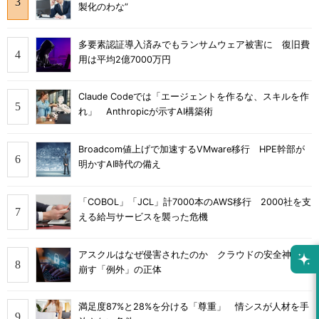
製化のわな”
多要素認証導入済みでもランサムウェア被害に 復旧費
用は平均2億7000万円
Claude Codeでは「エージェントを作るな、スキルを作
れ」 Anthropicが示すAI構築術
Broadcom値上げで加速するVMware移行 HPE幹部が
明かすAI時代の備え
「COBOL」「JCL」計7000本のAWS移行 2000社を支
える給与サービスを襲った危機
アスクルはなぜ侵害されたのか クラウドの安全神話を
崩す「例外」の正体
満足度87%と28%を分ける「尊重」 情シスが人材を手