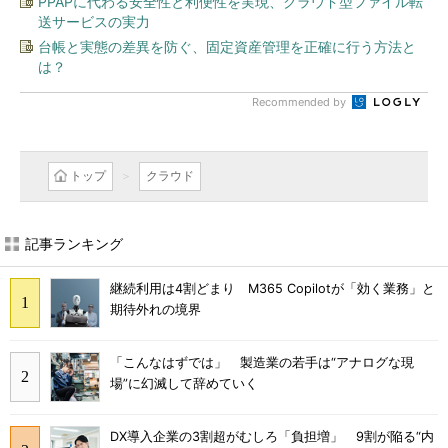
PPAPに代わる安全性と利便性を実現、クラウド型ファイル転
送サービスの実力
台帳と実態の差異を防ぐ、固定資産管理を正確に行う方法と
は？
Recommended by
トップ
クラウド
記事ランキング
継続利用は4割どまり M365 Copilotが「効く業務」と
期待外れの境界
「こんなはずでは」 製造業の若手は“アナログな現
場”に幻滅して辞めていく
DX導入企業の3割超がむしろ「負担増」 9割が陥る“内