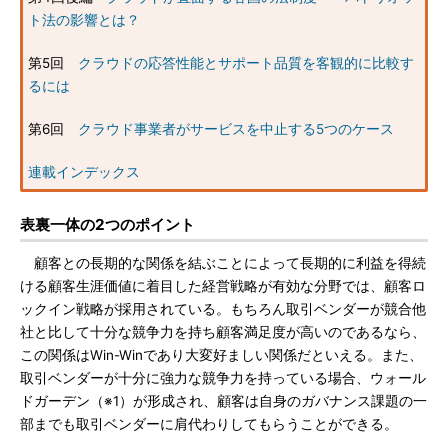
ト法の影響とは？
第5回
クラウドの応答性能とサポート品質を客観的に比較す
るには
第6回
クラウド事業者がサービスを中止する5つのケース
連載インデックス
表裏一体の2つのポイント
顧客との長期的な関係を結ぶことによって長期的に利益を得続
ける顧客生涯価値に着目した経営戦略が有効な分野では、顧客ロ
ックイン戦略が採用されている。もちろん取引ベンダーが競合他
社と比して十分な競争力を持ち顧客満足度が高いのであるなら、
この関係はWin-Winであり大変好ましい関係だといえる。また、
取引ベンダーが十分に強力な競争力を持っている場合、ウォール
ドガーデン（※1）が形成され、顧客は自身のガバナンス課題の一
部までも取引ベンダーに肩代わりしてもらうことができる。