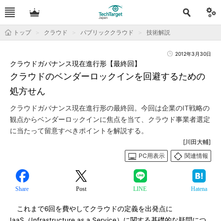
トップ
クラウド
パブリッククラウド
技術解説
2012年3月30日
クラウドガバナンス現在進行形【最終回】
クラウドのベンダーロックインを回避するための
処方せん
クラウドガバナンス現在進行形の最終回。今回は企業のIT戦略の
観点からベンダーロックインに焦点を当て、クラウド事業者選定
に当たって留意すべきポイントを解説する。
[川田大輔]
PC用表示
関連情報
Share
Post
LINE
Hatena
これまで6回を費やしてクラウドの定義を出発点に
IaaS（Infrastructure as a Service）に関する基礎的な疑問につ