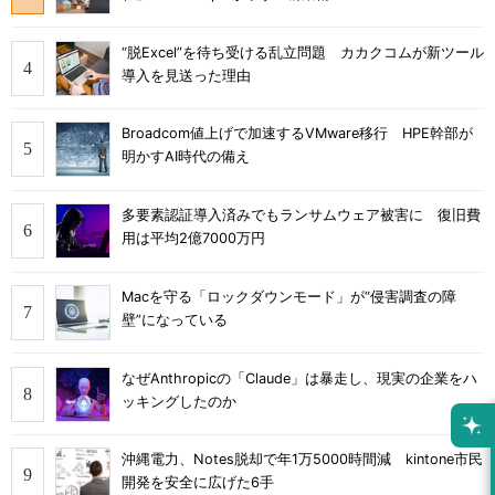
“脱Excel”を待ち受ける乱立問題 カカクコムが新ツール
導入を見送った理由
Broadcom値上げで加速するVMware移行 HPE幹部が
明かすAI時代の備え
多要素認証導入済みでもランサムウェア被害に 復旧費
用は平均2億7000万円
Macを守る「ロックダウンモード」が“侵害調査の障
壁”になっている
なぜAnthropicの「Claude」は暴走し、現実の企業をハ
ッキングしたのか
沖縄電力、Notes脱却で年1万5000時間減 kintone市民
開発を安全に広げた6手