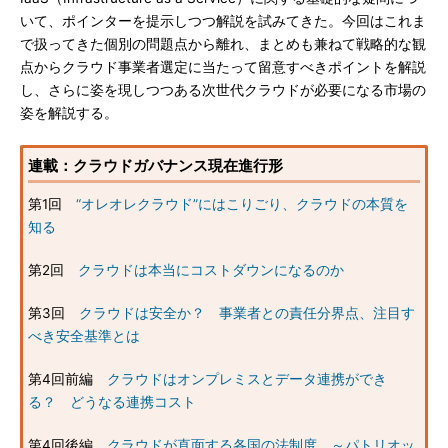
いて、ポインターを提示しつつ解説を試みてきた。今回はこれま
で扱ってきた個別の問題点から離れ、まとめも兼ねて戦略的な観
点からクラウド事業者選定に当たって留意すべきポイントを解説
し、さらに姿を現しつつある次世代クラウドが必要になる市場の
姿を解説する。
連載：クラウドガバナンス現在進行形
第1回
“オレオレクラウド”にはこりごり、クラウドの本質を
知る
第2回
クラウドは本当にコストダウンになるのか
第3回
クラウドは安全か？ 事業者との責任分界点、注目す
べき安全基準とは
第4回前編
クラウドはオンプレミスとデータ連携ができ
る？ どうなる連携コスト
第4回後編
クラウドが直面する各国の法制度 ～パトリオッ