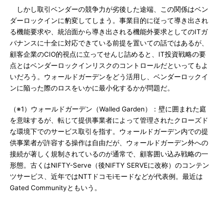
しかし取引ベンダーの競争力が劣後した途端、この関係はベン
ダーロックインに豹変してしまう。事業目的に従って導き出され
る機能要求や、統治面から導き出される機能外要求としてのITガ
バナンスに十全に対応できている前提を置いての話ではあるが、
顧客企業のCIO的視点に立ってせんじ詰めると、IT投資戦略の要
点とはベンダーロックインリスクのコントロールだといってもよ
いだろう。ウォールドガーデンをどう活用し、ベンダーロックイ
ンに陥った際のロスをいかに最小化するかが問題だ。
（※1）ウォールドガーデン（Walled Garden）：壁に囲まれた庭
を意味するが、転じて提供事業者によって管理されたクローズド
な環境下でのサービス取引を指す。ウォールドガーデン内での提
供事業者が許容する操作は自由だが、ウォールドガーデン外への
接続が著しく規制されているのが通常で、顧客囲い込み戦略の一
形態。古くはNIFTY-Serve（後NIFTY SERVEに改称）のコンテン
ツサービス、近年ではNTTドコモiモードなどが代表例。最近は
Gated Communityともいう。