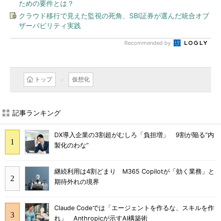
ための要件とは？
クラウド移行で見えた監視の死角、SBI証券が選んだ統合オブ
ザーバビリティ実践
Recommended by
トップ
仮想化
記事ランキング
DX導入企業の3割超がむしろ「負担増」 9割が陥る“内
製化のわな”
継続利用は4割どまり M365 Copilotが「効く業務」と
期待外れの境界
Claude Codeでは「エージェントを作るな、スキルを作
れ」 Anthropicが示すAI構築術