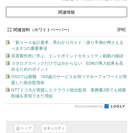
関連情報
関連資料（ホワイトペーパー）
[PR]
「新リース会計基準」早わかりガイド：借り手側が押さえる
べき3つの重要事項
荏原製作所に学ぶ、エンドポイントセキュリティ刷新の秘訣
カタログスペックだけでは分からない、EDRの導入効果を高
めるためのポイント
OSSでは困難 100超のサービスを持つマネーフォワードが実
践した統合監視術
NTTドコモが実践したクラウド統合監視 業務量2倍でも残業
削減を実現できた理由
Recommended by
トップ
セキュリティ