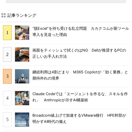
記事ランキング
“脱Excel”を待ち受ける乱立問題 カカクコムが新ツール
導入を見送った理由
画面をティッシュで拭くのはNG Dellが推奨するPCの
正しいお手入れ方法
継続利用は4割どまり M365 Copilotが「効く業務」と
期待外れの境界
Claude Codeでは「エージェントを作るな、スキルを作
れ」 Anthropicが示すAI構築術
Broadcom値上げで加速するVMware移行 HPE幹部が
明かすAI時代の備え