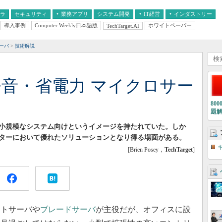
フラ
セキュリティ
業務アプリ
システム開発
IT経営
インダストリー
導入事例
Computer Weekly日本語版
ホワイトペーパー
TechTarget.AI
AI
経営とIT
医療IT
中堅・中小企業とIT
教育IT
サーバ
技術解説
静音・省電力 マイクロサー
80
題
い小規模なシステム向けというイメージを持たれていた。しか
ターにおいて優れたソリューションとなり得る場面がある。
[Brien Posey，
TechTarget
]
ントサーバや
ブレードサーバ
が主役だが、オフィスに設