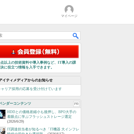
マイページ
00点以上の技術資料や導入事例など、IT導入の課
解決に役立つ情報を入手できます。
アイティメディアからのお知らせ
キャリア採用の応募を受け付けています
ベンダーコンテンツ
PR
HDDとの価格差縮小も後押し、BPO大手の
着眼点に学ぶフラッシュストレージ選定
(2026/6/29)
IT調達担当者が知るべき「IT機器 大インフレ