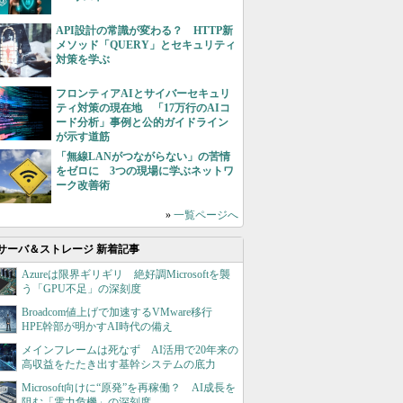
API設計の常識が変わる？ HTTP新
メソッド「QUERY」とセキュリティ
対策を学ぶ
フロンティアAIとサイバーセキュリ
ティ対策の現在地 「17万行のAIコ
ード分析」事例と公的ガイドライン
が示す道筋
「無線LANがつながらない」の苦情
をゼロに 3つの現場に学ぶネットワ
ーク改善術
»
一覧ページへ
サーバ＆ストレージ 新着記事
Azureは限界ギリギリ 絶好調Microsoftを襲
う「GPU不足」の深刻度
Broadcom値上げで加速するVMware移行
HPE幹部が明かすAI時代の備え
メインフレームは死なず AI活用で20年来の
高収益をたたき出す基幹システムの底力
Microsoft向けに“原発”を再稼働？ AI成長を
阻む「電力危機」の深刻度