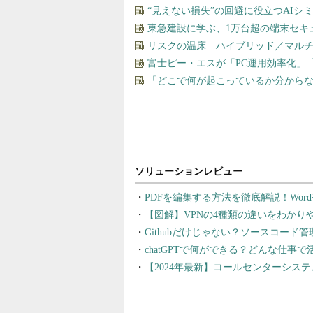
“見えない損失”の回避に役立つAI
東急建設に学ぶ、1万台超の端末セキ
リスクの温床 ハイブリッド／マル
富士ピー・エスが「PC運用効率化」
「どこで何が起こっているか分から
PDFを編集する方法を徹底解説！Wor
【図解】VPNの4種類の違いをわか
Githubだけじゃない？ソースコード
chatGPTで何ができる？どんな仕事
【2024年最新】コールセンターシス