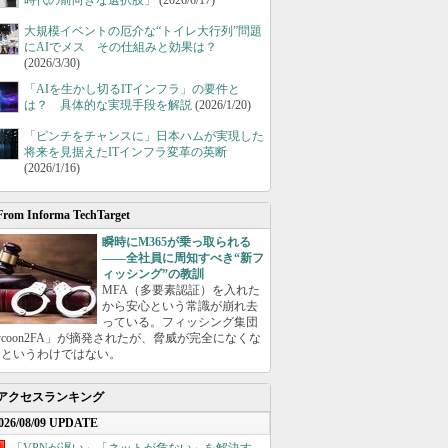
時代の前向きな選択肢」
(2026/6/17)
大規模イベントの厄介な“トイレ大行列”問題
にAIでメス その仕組みと効果は？
(2026/3/30)
「AIを生かし切るITインフラ」の要件と
は？ 具体的な実現手段を解説
(2026/1/20)
「ピンチをチャンスに」日本ハムが実現した
将来を見据えたITインフラ変革の英断
(2026/1/16)
From Informa TechTarget
瞬時にM365が乗っ取られる
――全社員に周知すべき“新フ
ィッシング”の教訓
MFA（多要素認証）を入れた
から安心という常識が崩れ去
っている。フィッシング集団
ycoon2FA」が摘発されたが、脅威が完全になくな
たというわけではない。
アクセスランキング
026/08/09 UPDATE