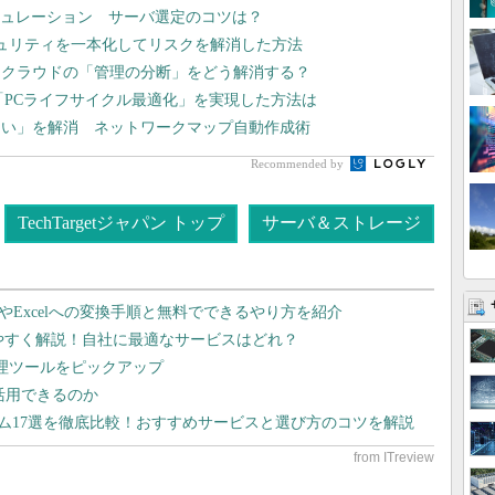
シミュレーション サーバ選定のコツは？
ュリティを一本化してリスクを解消した方法
チクラウドの「管理の分断」をどう解消する？
「PCライフサイクル最適化」を実現した方法は
ない」を解消 ネットワークマップ自動作成術
Recommended by
TechTargetジャパン トップ
サーバ＆ストレージ
dやExcelへの変換手順と無料でできるやり方を紹介
りやすく解説！自社に最適なサービスはどれ？
管理ツールをピックアップ
で活用できるのか
テム17選を徹底比較！おすすめサービスと選び方のコツを解説