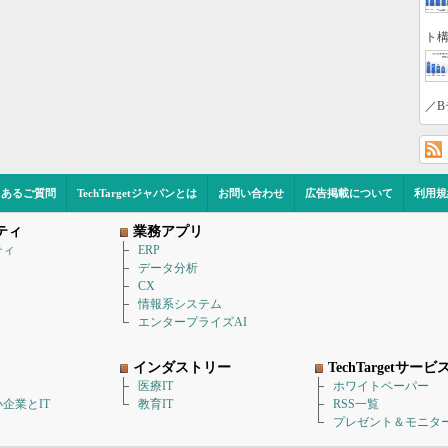
ト構
／B
くあるご質問
TechTargetジャパンとは
お問い合わせ
広告掲載について
利用規
ティ
業務アプリ
ティ
ERP
データ分析
CX
情報系システム
エンタープライズAI
インダストリー
TechTargetサービ
医療IT
ホワイトペーパー
企業とIT
教育IT
RSS一覧
プレゼント＆モニタ