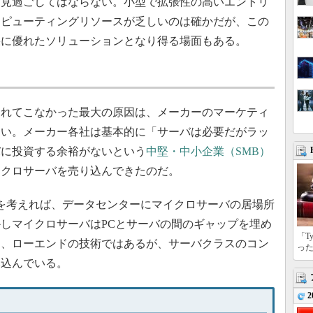
を見過ごしてはならない。小型で拡張性の高いエントリ
ンピューティングリソースが乏しいのは確かだが、この
果に優れたソリューションとなり得る場面もある。
れてこなかった最大の原因は、メーカーのマーケティ
ない。メーカー各社は基本的に「サーバは必要だがラッ
バに投資する余裕がないという
中堅・中小企業（SMB）
イクロサーバを売り込んできたのだ。
を考えれば、データセンターにマイクロサーバの居場所
しマイクロサーバはPCとサーバの間のギャップを埋め
「T
は、ローエンドの技術ではあるが、サーバクラスのコン
っ
み込んでいる。
2