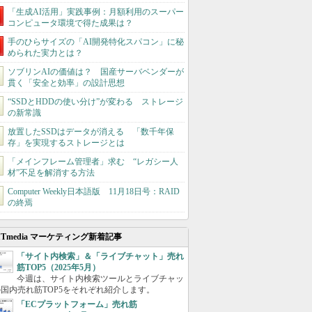
「生成AI活用」実践事例：月額利用のスーパー
コンピュータ環境で得た成果は？
手のひらサイズの「AI開発特化スパコン」に秘
められた実力とは？
ソブリンAIの価値は？ 国産サーバベンダーが
貫く「安全と効率」の設計思想
“SSDとHDDの使い分け”が変わる ストレージ
の新常識
放置したSSDはデータが消える 「数千年保
存」を実現するストレージとは
「メインフレーム管理者」求む “レガシー人
材”不足を解消する方法
Computer Weekly日本語版 11月18日号：RAID
の終焉
ITmedia マーケティング新着記事
「サイト内検索」＆「ライブチャット」売れ
筋TOP5（2025年5月）
今週は、サイト内検索ツールとライブチャッ
国内売れ筋TOP5をそれぞれ紹介します。
「ECプラットフォーム」売れ筋