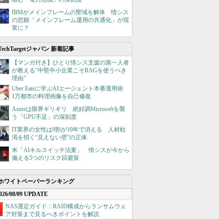
IBMがメインフレームの聖域を解体 情シス
の悲願「メインフレーム運用の共通化」が現
実に？
TechTargetジャパン 新着記事
【マンガ付き】ひとり情シス支援の第一人者
が教える”中堅中小企業こそRAGを使うべき
理由”
Uber Eatsに学ぶAIエージェント本番運用術
1万都市の料理画像を自己修復
Azureは限界ギリギリ 絶好調Microsoftを襲
う「GPU不足」の深刻度
IT業界の女性は9割が10年で消える 人材枯
渇を招く“見えない壁”の正体
米「AIキルスイッチ法案」 情シスが今から
備える5つのリスク回避策
ホワイトペーパーランキング
026/08/09 UPDATE
NAS選定ガイド：RAID構成からランサムウェ
ア対策まで見るべきポイントを解説