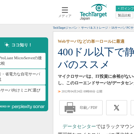
ITイン
製品比較
メディア
クラウド
エンタープライズ
ERP
仮想化
TechTargetジャパン
サーバ＆ストレージ
IAサーバ／PC
データ分析
サーバ＆ストレージ
Webサーバなどの単一ロールに最適
CX
スマートモバイル
ココ知り！
400ドル以下で
情報系システム
ネットワーク
ProLiant MicroServerの後
バのススメ
システム運用管理
比較
音・省電力な自宅サーバ
マイクロサーバは、IT投資に余裕がな
成
し、このローエンドサーバがデータセン
ebサーバ向けミニPC選び
≫
2012年04月24日 09時00分 公開
印刷／PDF
データセンター
ではラックマウ