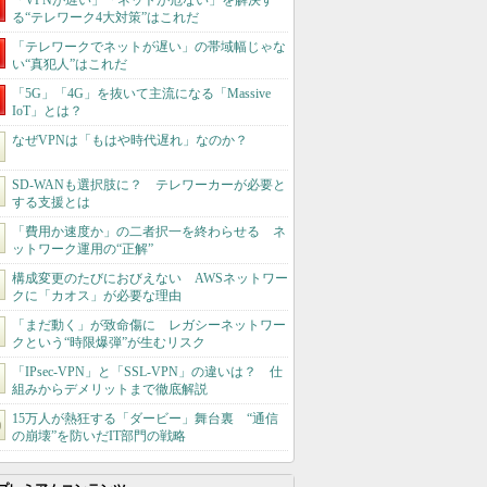
「VPNが遅い」「ネットが危ない」を解決す
る“テレワーク4大対策”はこれだ
「テレワークでネットが遅い」の帯域幅じゃな
い“真犯人”はこれだ
「5G」「4G」を抜いて主流になる「Massive
IoT」とは？
なぜVPNは「もはや時代遅れ」なのか？
SD-WANも選択肢に？ テレワーカーが必要と
する支援とは
「費用か速度か」の二者択一を終わらせる ネ
ットワーク運用の“正解”
構成変更のたびにおびえない AWSネットワー
クに「カオス」が必要な理由
「まだ動く」が致命傷に レガシーネットワー
クという“時限爆弾”が生むリスク
「IPsec-VPN」と「SSL-VPN」の違いは？ 仕
組みからデメリットまで徹底解説
15万人が熱狂する「ダービー」舞台裏 “通信
の崩壊”を防いだIT部門の戦略