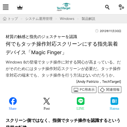
トップ
システム運用管理
Windows
製品解説
2012年11月30日
材質の触感と指先のジェスチャーを認識
何でもタッチ操作対応スクリーンにする指先装着
デバイス「Magic Finger」
Windows 8の登場でタッチ操作に対する関心が高まっている。だ
がそのためにはタッチ操作対応スクリーンが必要だ。タッチ操作
非対応の端末でも、タッチ操作を行う方法はないのだろうか。
[Andy Patrizio，TechTarget]
PC用表示
関連情報
Share
Post
LINE
Hatena
スクリーン側ではなく、指側でタッチ操作を認識するという