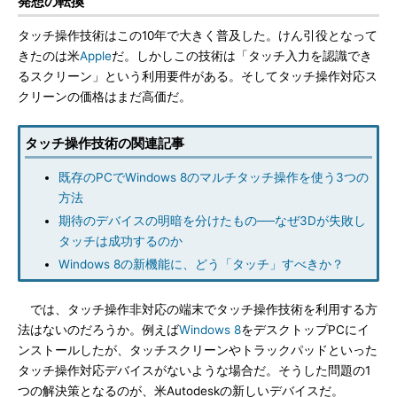
発想の転換
タッチ操作技術はこの10年で大きく普及した。けん引役となって
きたのは米
Apple
だ。しかしこの技術は「タッチ入力を認識でき
るスクリーン」という利用要件がある。そしてタッチ操作対応ス
クリーンの価格はまだ高価だ。
タッチ操作技術の関連記事
既存のPCでWindows 8のマルチタッチ操作を使う3つの
方法
期待のデバイスの明暗を分けたもの──なぜ3Dが失敗し
タッチは成功するのか
Windows 8の新機能に、どう「タッチ」すべきか？
では、タッチ操作非対応の端末でタッチ操作技術を利用する方
法はないのだろうか。例えば
Windows 8
をデスクトップPCにイ
ンストールしたが、タッチスクリーンやトラックパッドといった
タッチ操作対応デバイスがないような場合だ。そうした問題の1
つの解決策となるのが、米Autodeskの新しいデバイスだ。