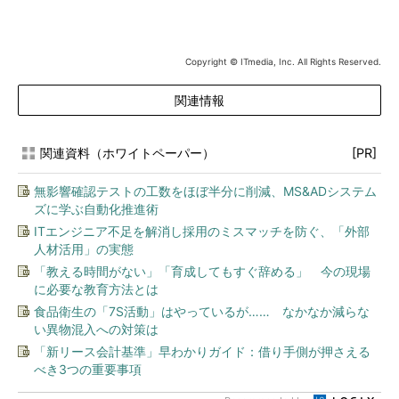
Copyright © ITmedia, Inc. All Rights Reserved.
関連情報
関連資料（ホワイトペーパー）
[PR]
無影響確認テストの工数をほぼ半分に削減、MS&ADシステム
ズに学ぶ自動化推進術
ITエンジニア不足を解消し採用のミスマッチを防ぐ、「外部
人材活用」の実態
「教える時間がない」「育成してもすぐ辞める」 今の現場
に必要な教育方法とは
食品衛生の「7S活動」はやっているが…… なかなか減らな
い異物混入への対策は
「新リース会計基準」早わかりガイド：借り手側が押さえる
べき3つの重要事項