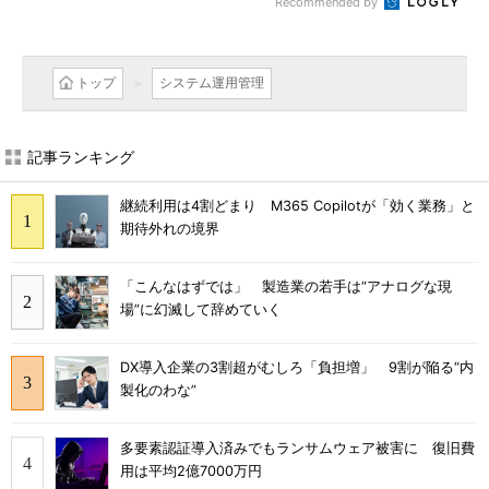
Recommended by
トップ
システム運用管理
記事ランキング
継続利用は4割どまり M365 Copilotが「効く業務」と
期待外れの境界
「こんなはずでは」 製造業の若手は“アナログな現
場”に幻滅して辞めていく
DX導入企業の3割超がむしろ「負担増」 9割が陥る“内
製化のわな”
多要素認証導入済みでもランサムウェア被害に 復旧費
用は平均2億7000万円