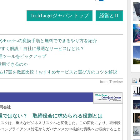
TechTargetジャパン トップ
経営とIT
dやExcelへの変換手順と無料でできるやり方を紹介
りやすく解説！自社に最適なサービスはどれ？
管理ツールをピックアップ
で活用できるのか
テム17選を徹底比較！おすすめサービスと選び方のコツを解説
同会社
問題ではない？ 取締役会に求められる役割とは
リスクは、重大なビジネスリスクへと変化した。この変化により、取締役
るコンプライアンス対応からガバナンスの中核的な責務へと転換すること