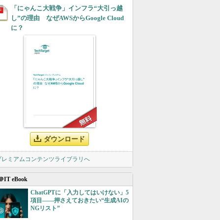
「にゃんこ大戦争」インフラ“大引っ越
し”の理由 なぜAWSからGoogle Cloud
に？
ダウンロード
 プレミアムコンテンツライブラリへ
＠IT eBook
ChatGPTに「入力してはいけない」5
項目――押さえておきたい“生成AIの
NGリスト”