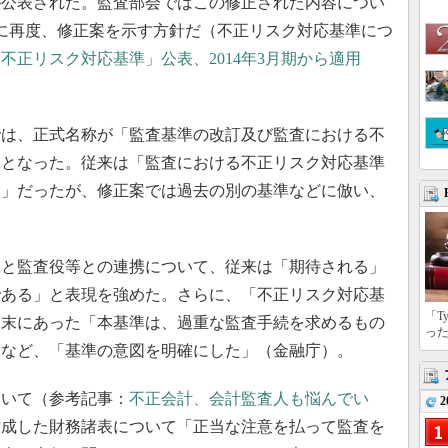
が公表された。監査部会ではこの修正された内容につい
に再度、修正案を示す方針だ（不正リスク対応基準につ
不正リスク対応基準」公表、2014年3月期から適用
は、正式名称が「監査基準の改訂及び監査における不
」となった。従来は「監査における不正リスク対応基準
て」だったが、修正案では過去の別の基準などに倣い、
と監査役等との連携について、従来は「期待される」
である」と表現を強めた。さらに、「不正リスク対応基
「T
文末にあった「本基準は、過重な監査手続を求めるもの
っ
るなど、「基準の意図を明確にした」（金融庁）。
いて（参考記事：
不正会計、会計監査人も悩んでい
2
作成した財務諸表について「正当な注意を払って監査を