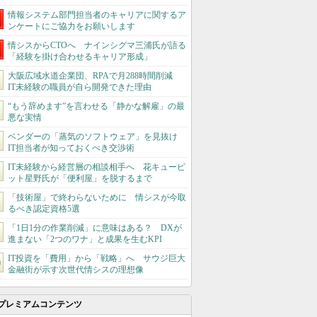
情報システム部門担当者のキャリアに関するア
ンケートにご協力をお願いします
情シスからCTOへ ナインシグマ三浦氏が語る
「経験を掛け合わせるキャリア形成」
大阪広域水道企業団、RPAで月288時間削減
IT未経験の職員が自ら開発できた理由
“もう辞めます”を言わせる「静かな解雇」の最
悪な実情
ベンダーの「蒸気のソフトウェア」を見抜け
IT担当者が知っておくべき交渉術
IT未経験から経営層の相談相手へ 花キューピ
ット星野氏が「便利屋」を脱するまで
「技術屋」で終わらないために 情シスが今取
るべき認定資格5選
「1日1分の作業削減」に意味はある？ DXが
進まない「2つのワナ」と成果を生むKPI
IT投資を「費用」から「戦略」へ サウジ巨大
金融街が示す次世代情シスの理想像
プレミアムコンテンツ