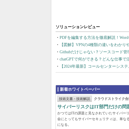
PDFを編集する方法を徹底解説！Wor
【図解】VPNの4種類の違いをわか
Githubだけじゃない？ソースコード
chatGPTで何ができる？どんな仕事
【2024年最新】コールセンターシス
新着ホワイトペーパー
技術文書・技術解説
クラウドストライク合
サイバーリスクはIT部門だけの
かつてはITの課題と見なされていたサイバー
会にとってもサイバーセキュリティは、単な
になる。