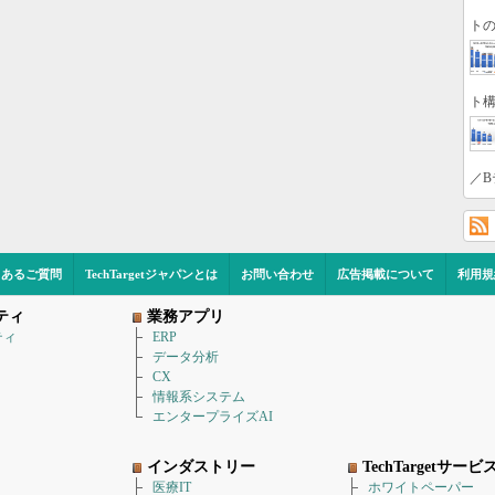
トの
ト構
／B
くあるご質問
TechTargetジャパンとは
お問い合わせ
広告掲載について
利用規
ティ
業務アプリ
ティ
ERP
データ分析
CX
情報系システム
エンタープライズAI
インダストリー
TechTargetサービ
医療IT
ホワイトペーパー