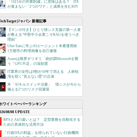
「1日1分の作業削減」に意味はある？ DX
が進まない「2つのワナ」と成果を生むKPI
TechTargetジャパン 新着記事
【マンガ付き】ひとり情シス支援の第一人者
が教える”中堅中小企業こそRAGを使うべき
理由”
Uber Eatsに学ぶAIエージェント本番運用術
1万都市の料理画像を自己修復
Azureは限界ギリギリ 絶好調Microsoftを襲
う「GPU不足」の深刻度
IT業界の女性は9割が10年で消える 人材枯
渇を招く“見えない壁”の正体
米「AIキルスイッチ法案」 情シスが今から
備える5つのリスク回避策
ホワイトペーパーランキング
026/08/08 UPDATE
RPAとAIの違いとは？ 定型業務を自動化する
ための具体的な活用方法
「行政DXの利益」を得られていない行政機関