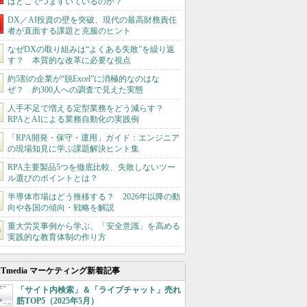
はどこでつまずいているのか？
DX／AI投資の壁を突破、現代の最高財務責任
者が直面する課題と克服のヒント
なぜDXの取り組みは“よくある失敗”を繰り返
す？ 本質的な改革に必要な視点
約5割の企業が“脱Excel”に消極的なのはな
ぜ？ 約300人への調査で見えた実態
人手不足で増える定型業務をどう減らす？
RPAとAIによる業務自動化の実践例
「RPA開発・保守・運用」ガイド：エンジニア
の現場知見に学ぶ課題解決ヒント集
RPA主要製品5つを徹底比較、失敗しないツー
ル選びのポイントとは？
半導体市場はどう推移する？ 2026年以降の動
向や各国の傾向・戦略を解説
重大労災事例から学ぶ、「安全意識」を高める
実践的な教育体制の作り方
ITmedia マーケティング新着記事
「サイト内検索」＆「ライブチャット」売れ
筋TOP5（2025年5月）