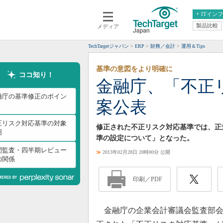
ITイン
製品比較
メディア
クラウド
エンタープライズ
ERP
仮想化
TechTargetジャパン
ERP
財務／会計
運用＆Tips
データ分析
サーバ＆ストレージ
基準の意図をより明確に
CX
スマートモバイル
ココ知り！
金融庁、「不正
情報系システム
ネットワーク
融庁の基準修正のポイン
案公表
システム運用管理
正リスク対応基準の対象
修正された不正リスク対応基準では、正
囲
準の設定について」となった。
間監査・四半期レビュー
≫
2013年02月28日 20時00分 公開
の関係
印刷／PDF
金融庁の企業会計審議会監査部会が