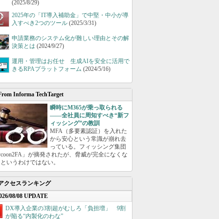
(2025/8/29)
2025年の「IT導入補助金」で中堅・中小が導
入すべき2つのツール
(2025/3/31)
申請業務のシステム化が難しい理由とその解
決策とは
(2024/9/27)
運用・管理はお任せ 生成AIを安全に活用で
きるRPAプラットフォーム
(2024/5/16)
From Informa TechTarget
瞬時にM365が乗っ取られる
――全社員に周知すべき“新フ
ィッシング”の教訓
MFA（多要素認証）を入れた
から安心という常識が崩れ去
っている。フィッシング集団
ycoon2FA」が摘発されたが、脅威が完全になくな
たというわけではない。
アクセスランキング
026/08/08 UPDATE
DX導入企業の3割超がむしろ「負担増」 9割
が陥る“内製化のわな”