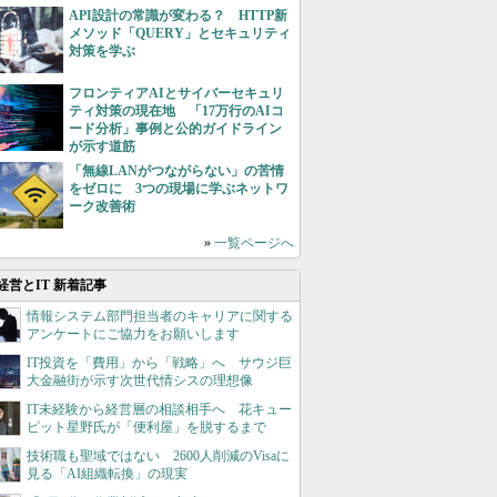
API設計の常識が変わる？ HTTP新
メソッド「QUERY」とセキュリティ
対策を学ぶ
フロンティアAIとサイバーセキュリ
ティ対策の現在地 「17万行のAIコ
ード分析」事例と公的ガイドライン
が示す道筋
「無線LANがつながらない」の苦情
をゼロに 3つの現場に学ぶネットワ
ーク改善術
»
一覧ページへ
経営とIT 新着記事
情報システム部門担当者のキャリアに関する
アンケートにご協力をお願いします
IT投資を「費用」から「戦略」へ サウジ巨
大金融街が示す次世代情シスの理想像
IT未経験から経営層の相談相手へ 花キュー
ピット星野氏が「便利屋」を脱するまで
技術職も聖域ではない 2600人削減のVisaに
見る「AI組織転換」の現実