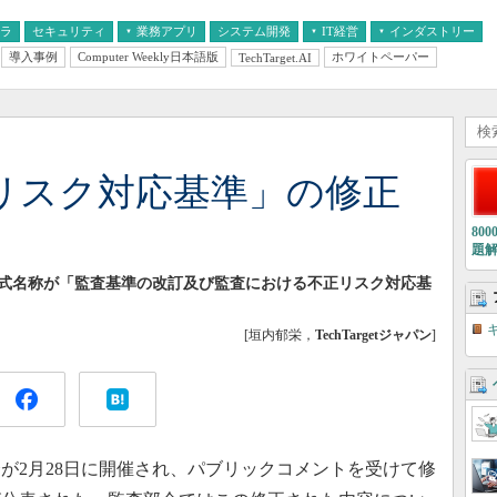
フラ
セキュリティ
業務アプリ
システム開発
IT経営
インダストリー
導入事例
Computer Weekly日本語版
ホワイトペーパー
TechTarget.AI
AI
経営とIT
医療IT
中堅・中小企業とIT
教育IT
リスク対応基準」の修正
80
題
式名称が「監査基準の改訂及び監査における不正リスク対応基
[垣内郁栄，
TechTargetジャパン
]
2月28日に開催され、パブリックコメントを受けて修