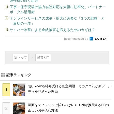
製作所の取り組み
工事・保守現場の協力会社対応を大幅に効率化、パートナー
ポータル活用術
オンラインサービスの成長・拡大に必要な「3つの戦略」と
「最初の一歩」
サイバー攻撃による金銭被害を抑えるためのカギは？
Recommended by
トップ
経営とIT
記事ランキング
“脱Excel”を待ち受ける乱立問題 カカクコムが新ツール
導入を見送った理由
画面をティッシュで拭くのはNG Dellが推奨するPCの
正しいお手入れ方法