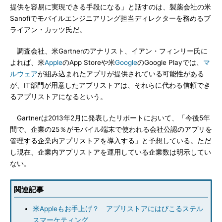
提供を容易に実現できる手段になる」と話すのは、製薬会社の米
Sanofiでモバイルエンジニアリング担当ディレクターを務めるブ
ライアン・カッツ氏だ。
調査会社、米Gartnerのアナリスト、イアン・フィンリー氏に
よれば、米
Apple
のApp Storeや米
Google
のGoogle Playでは、
マ
ルウェア
が組み込まれたアプリが提供されている可能性がある
が、IT部門が用意したアプリストアは、それらに代わる信頼でき
るアプリストアになるという。
Gartnerは2013年2月に発表したリポートにおいて、「今後5年
間で、企業の25％がモバイル端末で使われる会社公認のアプリを
管理する企業内アプリストアを導入する」と予想している。ただ
し現在、企業内アプリストアを運用している企業数は明示してい
ない。
関連記事
米Appleもお手上げ？ アプリストアにはびこるステル
スマーケティング