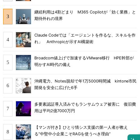
継続利用は4割どまり M365 Copilotが「効く業務」と
期待外れの境界
Claude Codeでは「エージェントを作るな、スキルを作
れ」 Anthropicが示すAI構築術
Broadcom値上げで加速するVMware移行 HPE幹部が
明かすAI時代の備え
沖縄電力、Notes脱却で年1万5000時間減 kintone市民
開発を安全に広げた6手
多要素認証導入済みでもランサムウェア被害に 復旧費
用は平均2億7000万円
【マンガ付き】ひとり情シス支援の第一人者が教え
る”中堅中小企業こそRAGを使うべき理由”