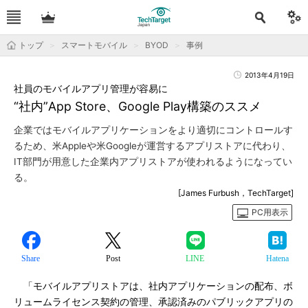
トップ
スマートモバイル
BYOD
事例
2013年4月19日
社員のモバイルアプリ管理が容易に
“社内”App Store、Google Play構築のススメ
企業ではモバイルアプリケーションをより適切にコントロールす
るため、米Appleや米Googleが運営するアプリストアに代わり、
IT部門が用意した企業内アプリストアが使われるようになってい
る。
[James Furbush，TechTarget]
PC用表示
Share
Post
LINE
Hatena
「モバイルアプリストアは、社内アプリケーションの配布、ボ
リュームライセンス契約の管理、承認済みのパブリックアプリの