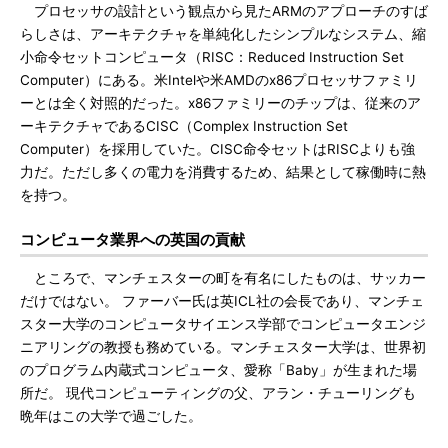
プロセッサの設計という観点から見たARMのアプローチのすば
らしさは、アーキテクチャを単純化したシンプルなシステム、縮
小命令セットコンピュータ（RISC：Reduced Instruction Set
Computer）にある。米Intelや米AMDのx86プロセッサファミリ
ーとは全く対照的だった。x86ファミリーのチップは、従来のア
ーキテクチャであるCISC（Complex Instruction Set
Computer）を採用していた。CISC命令セットはRISCよりも強
力だ。ただし多くの電力を消費するため、結果として稼働時に熱
を持つ。
コンピュータ業界への英国の貢献
ところで、マンチェスターの町を有名にしたものは、サッカー
だけではない。 ファーバー氏は英ICL社の会長であり、マンチェ
スター大学のコンピュータサイエンス学部でコンピュータエンジ
ニアリングの教授も務めている。マンチェスター大学は、世界初
のプログラム内蔵式コンピュータ、愛称「Baby」が生まれた場
所だ。 現代コンピューティングの父、アラン・チューリングも
晩年はこの大学で過ごした。