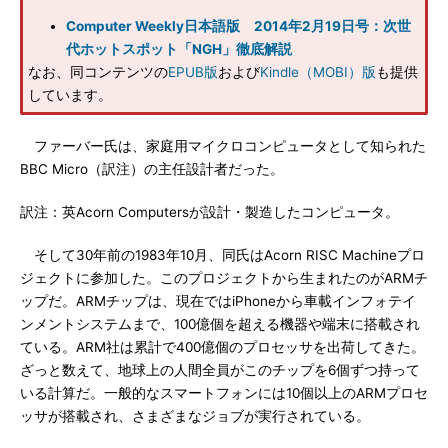
Computer Weekly日本語版 2014年2月19日号：次世
代ホットスポット「NGH」徹底解説
なお、同コンテンツの
EPUB版
および
Kindle（MOBI）版
も提供
しています。
ファーバー氏は、家庭用マイクロコンピュータとして知られた
BBC Micro（訳注）の主任設計者だった。
訳注：英Acorn Computersが設計・製造したコンピュータ。
そして30年前の1983年10月、同氏はAcorn RISC Machineプロ
ジェクトに参加した。このプロジェクトから生まれたのがARMチ
ップだ。ARMチップは、現在ではiPhoneから車載インフォテイ
ンメントシステムまで、100億個を超える機器や端末に搭載され
ている。ARM社は累計で400億個のプロセッサを出荷してきた。
ざっと数えて、地球上の人間全員がこのチップを6個ずつ持って
いる計算だ。一般的なスマートフォンには10個以上のARMプロセ
ッサが搭載され、さまざまなジョブが実行されている。