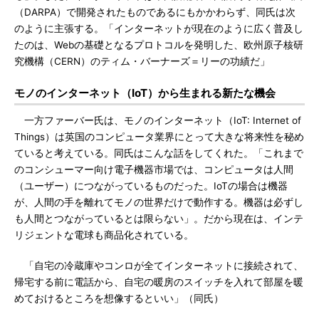
（DARPA）で開発されたものであるにもかかわらず、同氏は次
のように主張する。「インターネットが現在のように広く普及し
たのは、Webの基礎となるプロトコルを発明した、欧州原子核研
究機構（CERN）のティム・バーナーズ＝リーの功績だ」
モノのインターネット（IoT）から生まれる新たな機会
一方ファーバー氏は、モノのインターネット（IoT: Internet of
Things）は英国のコンピュータ業界にとって大きな将来性を秘め
ていると考えている。同氏はこんな話をしてくれた。「これまで
のコンシューマー向け電子機器市場では、コンピュータは人間
（ユーザー）につながっているものだった。IoTの場合は機器
が、人間の手を離れてモノの世界だけで動作する。機器は必ずし
も人間とつながっているとは限らない」。だから現在は、インテ
リジェントな電球も商品化されている。
「自宅の冷蔵庫やコンロが全てインターネットに接続されて、
帰宅する前に電話から、自宅の暖房のスイッチを入れて部屋を暖
めておけるところを想像するといい」（同氏）