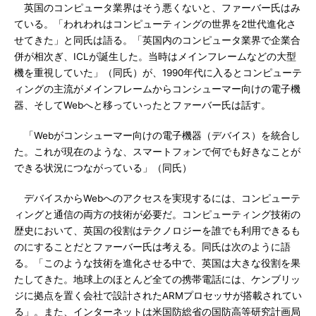
英国のコンピュータ業界はそう悪くないと、ファーバー氏はみ
ている。「われわれはコンピューティングの世界を2世代進化さ
せてきた」と同氏は語る。「英国内のコンピュータ業界で企業合
併が相次ぎ、ICLが誕生した。当時はメインフレームなどの大型
機を重視していた」（同氏）が、1990年代に入るとコンピューテ
ィングの主流がメインフレームからコンシューマー向けの電子機
器、そしてWebへと移っていったとファーバー氏は話す。
「Webがコンシューマー向けの電子機器（デバイス）を統合し
た。これが現在のような、スマートフォンで何でも好きなことが
できる状況につながっている」（同氏）
デバイスからWebへのアクセスを実現するには、コンピューテ
ィングと通信の両方の技術が必要だ。コンピューティング技術の
歴史において、英国の役割はテクノロジーを誰でも利用できるも
のにすることだとファーバー氏は考える。同氏は次のように語
る。「このような技術を進化させる中で、英国は大きな役割を果
たしてきた。地球上のほとんど全ての携帯電話には、ケンブリッ
ジに拠点を置く会社で設計されたARMプロセッサが搭載されてい
る」。また、インターネットは米国防総省の国防高等研究計画局