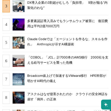
DX導入企業の3割超がむしろ「負担増」 9割が陥る“内
製化のわな”
多要素認証導入済みでもランサムウェア被害に 復旧費
用は平均2億7000万円
Claude Codeでは「エージェントを作るな、スキルを作
れ」 Anthropicが示すAI構築術
「COBOL」「JCL」計7000本のAWS移行 2000社を支
える給与サービスを襲った危機
Broadcom値上げで加速するVMware移行 HPE幹部が
明かすAI時代の備え
アスクルはなぜ侵害されたのか クラウドの安全神話を
崩す「例外」の正体