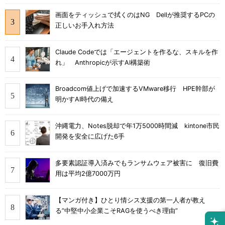
画面をティッシュで拭くのはNG Dellが推奨するPCの
正しいお手入れ方法
Claude Codeでは「エージェントを作るな、スキルを作
れ」 Anthropicが示すAI構築術
Broadcom値上げで加速するVMware移行 HPE幹部が
明かすAI時代の備え
沖縄電力、Notes脱却で年1万5000時間減 kintone市民
開発を安全に広げた6手
多要素認証導入済みでもランサムウェア被害に 復旧費
用は平均2億7000万円
【マンガ付き】ひとり情シス支援の第一人者が教え
る”中堅中小企業こそRAGを使うべき理由”